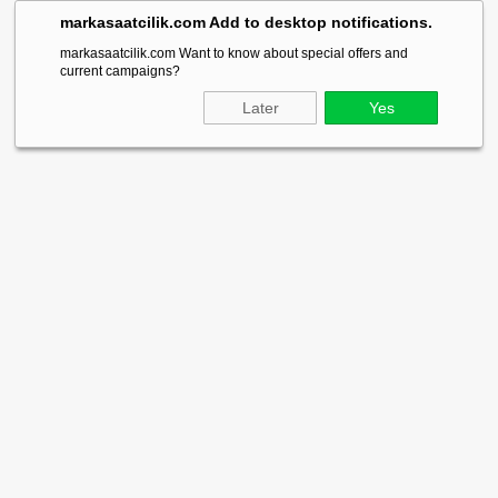
markasaatcilik.com Add to desktop notifications.
markasaatcilik.com Want to know about special offers and
current campaigns?
Later
Yes