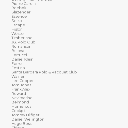
Pierre Cardin
Reebok
Slazenger
Essence
Seiko
Escape
Hislon
Wesse
Timberland
JG. Polo Club
Romanson
Bulova
Ferrucci
Daniel Klein
Ferro
Festina
Santa Barbara Polo & Racquet Club
Wainer
Lee Cooper
Tom Jones
Frank Alex
Reward
Navimarine
Belmond
Momentus
Cockpit
Tommy Hilfiger
Daniel Wellington
Hugo Boss
Citizen