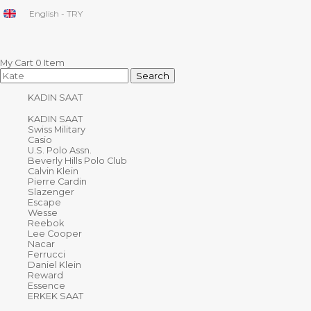
English - TRY
My Cart
0
Item
KADIN SAAT
KADIN SAAT
Swiss Military
Casio
U.S. Polo Assn.
Beverly Hills Polo Club
Calvin Klein
Pierre Cardin
Slazenger
Escape
Wesse
Reebok
Lee Cooper
Nacar
Ferrucci
Daniel Klein
Reward
Essence
ERKEK SAAT