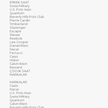
ERKEK SAAT
Swiss Military
U.S. Polo Assn.
Quantum
Beverly Hills Polo Club
Pierre Cardin
Timberland
Slazenger
Escape
Wesse
Reebok
Lee Cooper
Daniel Klein
Nacar
Ferrucci
Casio
Hislon
Calvin Klein
Reward
ÇOCUK SAAT
MARKALAR
MARKALAR
Casio
Nacar
U.S. Polo Assn.
Swiss Military
Quantum
Calvin Klein
Beverly Hills Polo Club