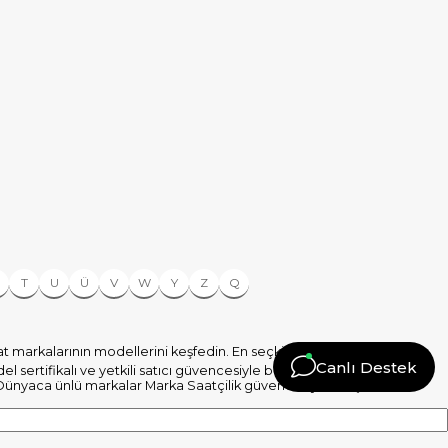
T
U
Ü
V
W
Y
Z
Q
aat markalarının modellerini keşfedin. En seçkin markalar,
Canlı Destek
sertifikalı ve yetkili satıcı güvencesiyle burada.
Kadın Saat
 Dünyaca ünlü markalar Marka Saatçilik güvencesiyle satışta.