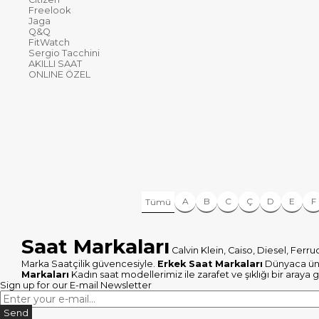
Freelook
Jaga
Q&Q
FitWatch
Sergio Tacchini
AKILLI SAAT
ONLINE ÖZEL
A
B
C
Ç
D
E
F
Tümü
Saat Markaları
Calvin Klein, Caiso, Diesel, Ferr
Marka Saatçilik güvencesiyle.
Erkek Saat Markaları
Dünyaca ünl
Markaları
Kadın saat modellerimiz ile zarafet ve şıklığı bir aray
Sign up for our E-mail Newsletter
Send