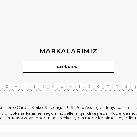
MARKALARIMIZ
G
H
İ
I
J
K
L
M
N
O
Ö
P
R
S
Ş
uci, Pierre Cardin, Seiko, Slazenger, U.S. Polo Assn. gibi dünyaca ünlü s
ü birçok markanın en seçkin modellerini şimdi keşfedin. Yüzlerce model 
a getirin. Klasik veya modern her zevke uygun modelleri şimdi keşfedin.