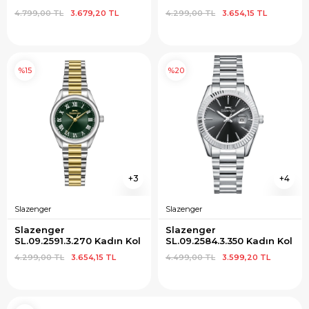
4.799,00 TL
3.679,20 TL
4.299,00 TL
3.654,15 TL
%15
%20
3
4
Slazenger
Slazenger
Slazenger 
Slazenger 
SL.09.2591.3.270 Kadın Kol 
SL.09.2584.3.350 Kadın Kol 
Saati
Saati
4.299,00 TL
3.654,15 TL
4.499,00 TL
3.599,20 TL