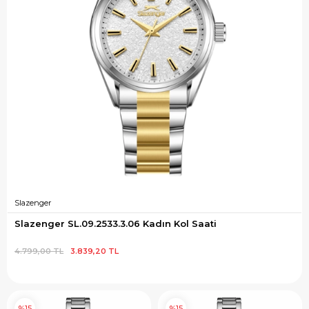
Slazenger
Slazenger SL.09.2533.3.06 Kadın Kol Saati
4.799,00 TL
3.839,20 TL
%15
%15