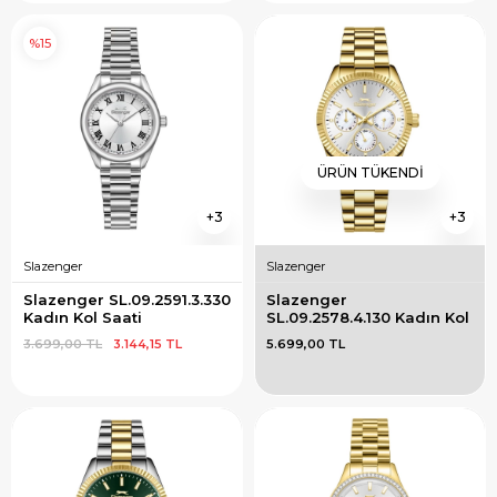
%15
ÜRÜN TÜKENDI
3
3
Slazenger
Slazenger
Slazenger SL.09.2591.3.330 
Slazenger 
Kadın Kol Saati
SL.09.2578.4.130 Kadın Kol 
Saati
3.699,00 TL
3.144,15 TL
5.699,00 TL