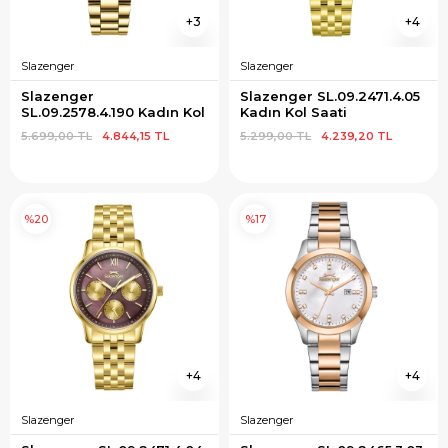
3
4
Slazenger
Slazenger
Slazenger 
Slazenger SL.09.2471.4.05 
SL.09.2578.4.190 Kadın Kol 
Kadın Kol Saati
Saati
5.699,00 TL
4.844,15 TL
5.299,00 TL
4.239,20 TL
%20
%17
4
4
Slazenger
Slazenger