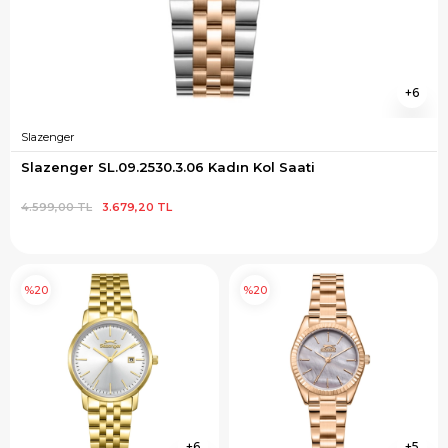
6
Slazenger
Slazenger SL.09.2530.3.06 Kadın Kol Saati
4.599,00 TL
3.679,20 TL
%20
%20
6
5