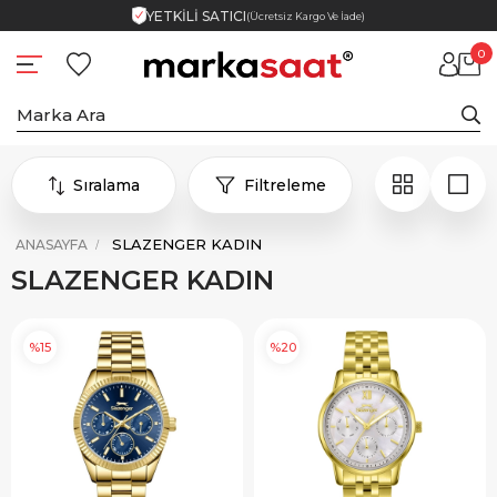
YETKİLİ SATICI
(Ücretsiz Kargo Ve İade)
0
Sıralama
Filtreleme
SLAZENGER KADIN
ANASAYFA
SLAZENGER KADIN
%15
%20