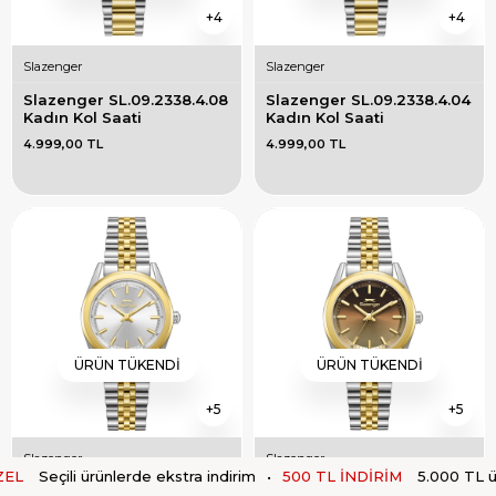
4
4
Slazenger
Slazenger
Slazenger SL.09.2338.4.08 
Slazenger SL.09.2338.4.04 
Kadın Kol Saati
Kadın Kol Saati
4.999,00 TL
4.999,00 TL
ÜRÜN TÜKENDI
ÜRÜN TÜKENDI
5
5
Slazenger
Slazenger
eçili ürünlerde ekstra indirim
•
500 TL İNDİRİM
5.000 TL üzeri si
Slazenger SL.09.2463.3.02 
Slazenger SL.09.2463.3.03 