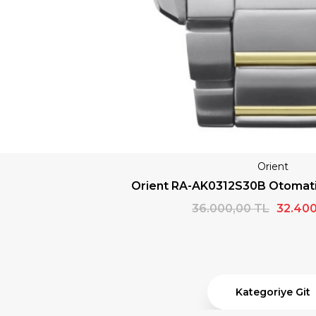
SAT500
FIRSAT1000
OPYALA
KOPYALA
4
Erkek Kol Saati
,00 TL
Kategoriye Git