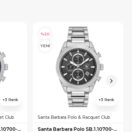
%20
YENİ
3
3
et Club
Santa Barbara Polo & Racquet Club
Santa Barbara Polo SB.1.10700-1 Erkek Kol Saati
Santa Barbara Polo SB.1.10698-6 Erkek Kol Saati