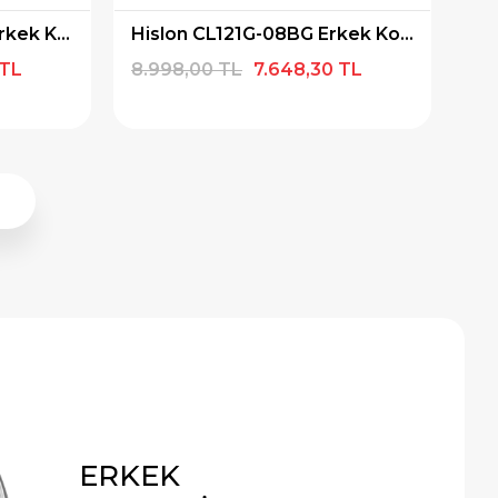
Hislon CL121G-03KGS Erkek Kol Saati
Hislon CL121G-08BG Erkek Kol Saati
 TL
8.998,00 TL
7.648,30 TL
10
ERKEK