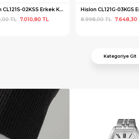
Hislon CL121S-02KSS Erkek Kol Saati
,00 TL
7.010,80 TL
8.998,00 TL
7.648,30
Kategoriye Git