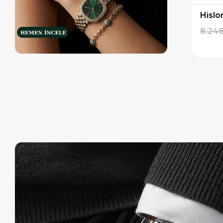
Hislon CL121G-08BG Erkek Kol Saati
Hislon MS105G-08BG Erkek Kol Saati
10.998,00 TL
9.348,30 TL
8.248