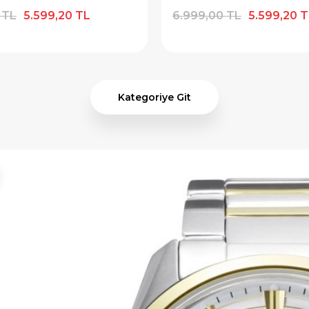
 TL
5.599,20 TL
6.999,00 TL
5.599,20 
Kategoriye Git
%1