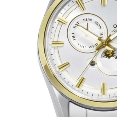
×
×
E İNDİRİM
SEPETTE İNDİRİM
lışverişe özel 500tl
10000tl Üzeri Alışverişe özel
iye Çeki
1000tl Hediye Çeki