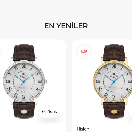
EN YENİLER
%15
4
Hislon