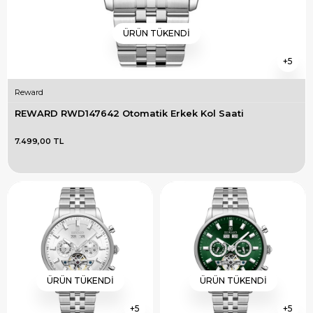
ÜRÜN TÜKENDI
5
Reward
REWARD RWD147642 Otomatik Erkek Kol Saati
7.499,00 TL
ÜRÜN TÜKENDI
ÜRÜN TÜKENDI
5
5