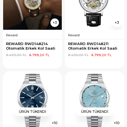
3
3
Reward
Reward
REWARD RWD148214 
REWARD RWD148211 
Otomatik Erkek Kol Saati
Otomatik Erkek Kol Saati
8.499,00 TL
6.799,20 TL
8.499,00 TL
6.799,20 TL
ÜRÜN TÜKENDI
ÜRÜN TÜKENDI
10
10