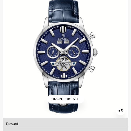
ÜRÜN TÜKENDI
3
Reward