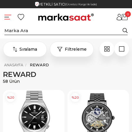
YETKİLİ SATICI
(Ücretsiz Kargo Ve İade)
0
Sıralama
Filtreleme
REWARD
ANASAYFA
REWARD
58 Ürün
%20
%20