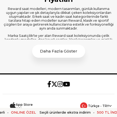
Reward saat modelleri, modern tasarımları, günlük kullanıma
uygun yapıları ve şık detaylarıyla dikkat çeken koleksiyonlardan
oluşmaktadır. Erkek saat ve kadın saat kategorilerinde farklı
tarzlara hitap eden modeller sunan Reward, klasik ve sportif
çizgileri bir araya getirerek kullanıcılarına estetik ve fonksiyonelliği
aynı anda sunmaktadır.
Marka Saatçilik'te yer alan Reward saat koleksiyonunda çelik
kordonlu modeller, deri kayışlı saatler, klasik tasarımlar ve günlük
kullanıma uygun alternatifler bulunmaktadır. Farklı kasa ölçüleri,
renk seçenekleri ve modern kadran tasarımları sayesinde her stile
Daha Fazla Göster
uygun Reward kol saati modelleri sunulmaktadır.
Reward Erkek Saat Modelleri
Reward erkek saat modelleri güçlü kasa yapıları, modern
tasarımları ve sportif detaylarıyla dikkat çekmektedir. Çelik
kordonlu ve deri kayışlı seçenekler günlük kullanımın yanı sıra iş
hayatında da şık bir görünüm sunmaktadır.
Reward Kadın Saat Modelleri
Reward kadın saat modelleri zarif tasarımları, estetik detayları ve
modern renk seçenekleriyle öne çıkmaktadır. Günlük kombinleri
App Store
tamamlayan modellerin yanı sıra özel günlerde tercih edilebilecek
Türkçe - TRY
İndir
şık alternatifler de koleksiyonda yer almaktadır.
ONLINE ÖZEL
Seçili ürünlerde ekstra indirim
•
500 TL İNDİRİM
Reward Klasik Saat Koleksiyonu