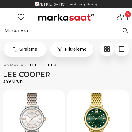
YETKİLİ SATICI
(Ücretsiz Kargo Ve İade)
0
Sıralama
Filtreleme
LEE COOPER
ANASAYFA
LEE COOPER
349 Ürün