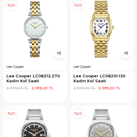
%20
%20
5
5
Lee Cooper
Lee Cooper
Lee Cooper LC08212.270 
Lee Cooper LC08201.130 
Kadın Kol Saati
Kadın Kol Saati
2.999,00 TL
2.399,20 TL
2.999,00 TL
2.399,20 TL
%23
%22