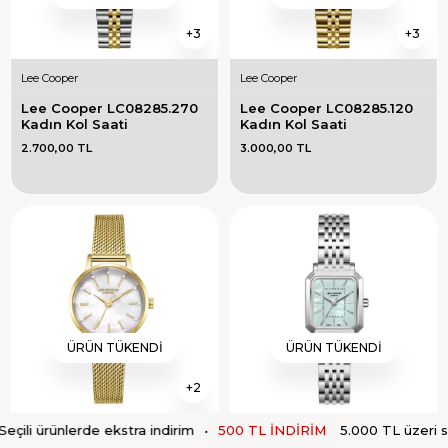
3
3
Lee Cooper
Lee Cooper
Lee Cooper LC08285.270 
Lee Cooper LC08285.120 
Kadın Kol Saati
Kadın Kol Saati
2.700,00 TL
3.000,00 TL
ÜRÜN TÜKENDI
ÜRÜN TÜKENDI
2
ürünlerde ekstra indirim
•
500 TL İNDİRİM
5.000 TL üzeri siparişl
Lee Cooper
Lee Cooper