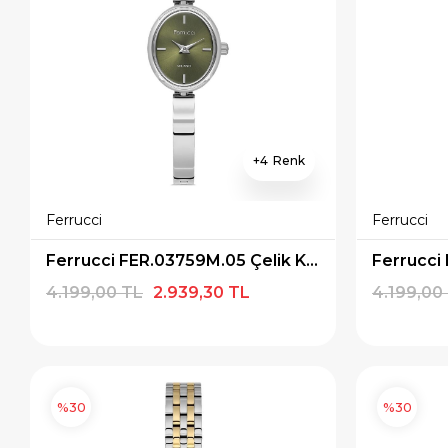
4
Ferrucci
Ferrucci
Ferrucci FER.03759M.05 Çelik Kordon Kadın Kol Saati
4.199,00 TL
2.939,30 TL
4.199,00
%30
%30