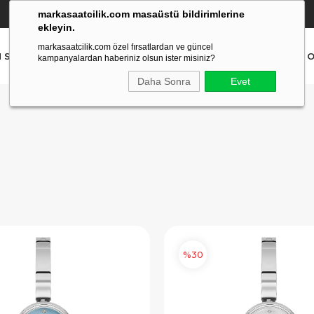
markasaatcilik.com masaüstü bildirimlerine
YETKİLİ SATICI
(Ücretsiz Kargo Ve İade)
ekleyin.
markasaatcilik.com özel fırsatlardan ve güncel
N SAAT
ERKEK SAAT
AKILLI SAAT
ÇOCUK SAAT
O
kampanyalardan haberiniz olsun ister misiniz?
Daha Sonra
Evet
%30