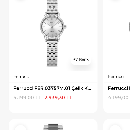
7
Ferrucci
Ferrucci
Ferrucci FER.03757M.01 Çelik Kordon Kadın Kol Saati
4.199,00 TL
2.939,30 TL
4.199,00