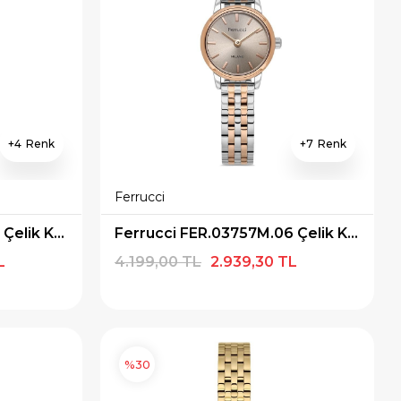
4
7
Ferrucci
Ferrucci FER.03598M.01 Çelik Kordon Kadın Kol Saati
Ferrucci FER.03757M.06 Çelik Kordon Kadın Kol Saati
L
4.199,00 TL
2.939,30 TL
%30