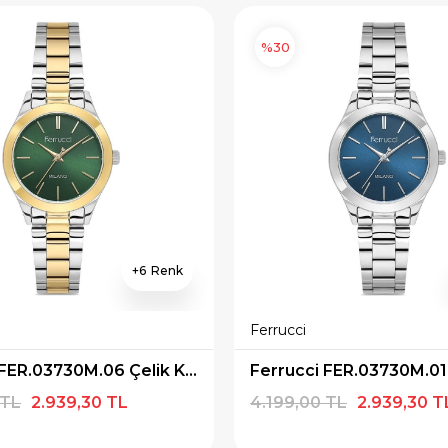
%30
6
Ferrucci
Ferrucci FER.03730M.06 Çelik Kordon Kadın Kol Saati
 TL
2.939,30 TL
4.199,00 TL
2.939,30 T