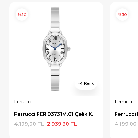
%30
%30
4
Ferrucci
Ferrucci
Ferrucci FER.03731M.01 Çelik Kordon Kadın Kol Saati
4.199,00 TL
2.939,30 TL
4.199,00