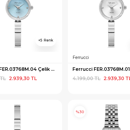
5
Ferrucci
Ferrucci FER.03768M.04 Çelik Kordon Kadın Kol Saati
 TL
2.939,30 TL
4.199,00 TL
2.939,30 T
%30