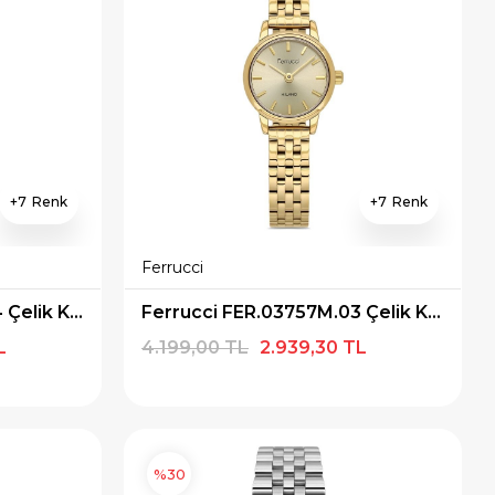
7
7
Ferrucci
Ferrucci FER.03757M.04 Çelik Kordon Kadın Kol Saati
Ferrucci FER.03757M.03 Çelik Kordon Kadın Kol Saati
L
4.199,00 TL
2.939,30 TL
%30