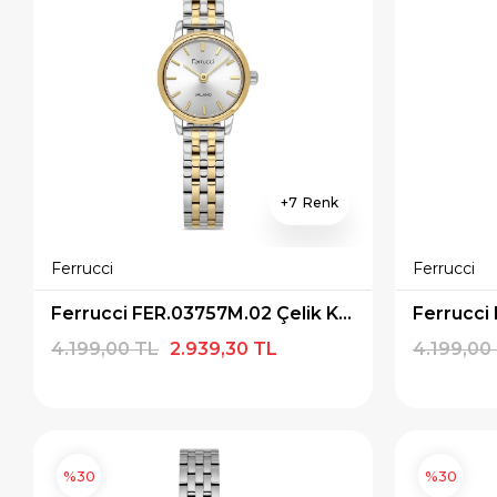
7
Ferrucci
Ferrucci
Ferrucci FER.03757M.02 Çelik Kordon Kadın Kol Saati
4.199,00 TL
2.939,30 TL
4.199,00
%30
%30