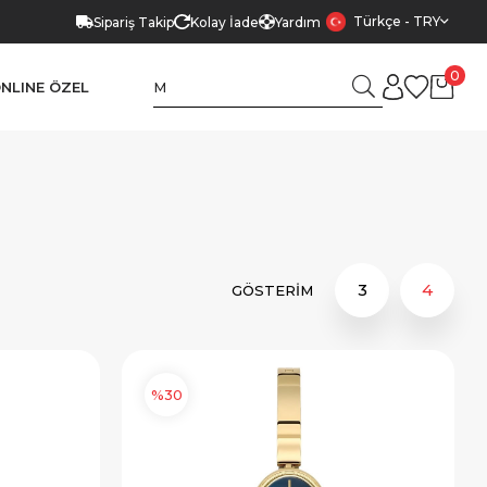
Türkçe - TRY
Sipariş Takip
Kolay İade
Yardım
0
NLINE ÖZEL
%30