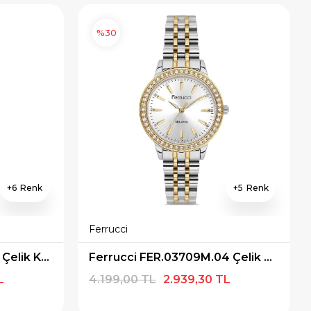
%30
6
5
Ferrucci
Ferrucci FER.03730M.01 Çelik Kordon Kadın Kol Saati
Ferrucci FER.03709M.04 Çelik Kordon Kadın Kol Saati
L
4.199,00 TL
2.939,30 TL