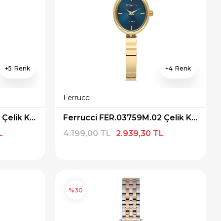
5
4
Ferrucci
Ferrucci FER.03768M.01 Çelik Kordon Kadın Kol Saati
Ferrucci FER.03759M.02 Çelik Kordon Kadın Kol Saati
L
4.199,00 TL
2.939,30 TL
%30