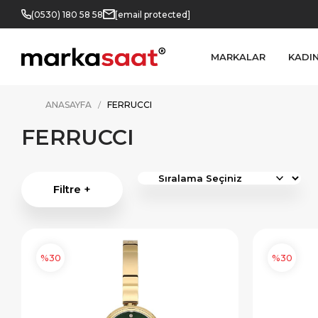
(0530) 180 58 58
[email protected]
MARKALAR
KADI
ANASAYFA
FERRUCCI
FERRUCCI
Filtre +
%30
%30