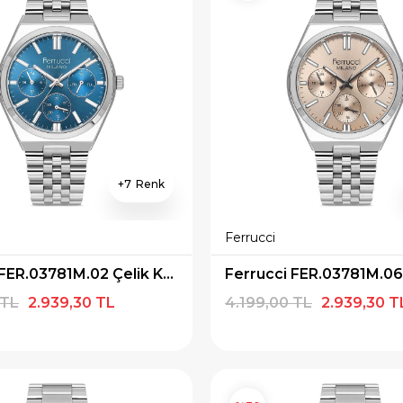
7
Ferrucci
Ferrucci FER.03781M.02 Çelik Kordon Erkek Kol Saati
 TL
2.939,30 TL
4.199,00 TL
2.939,30 T