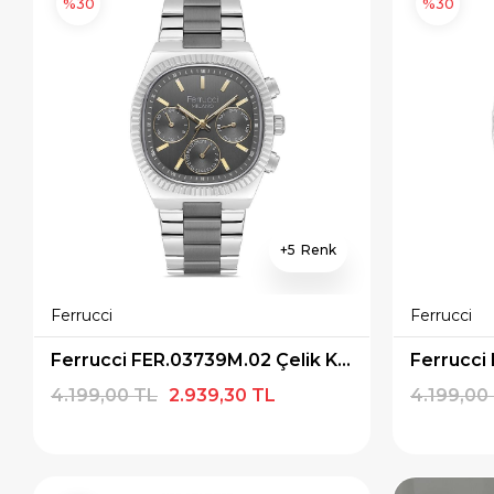
%30
%30
5
Ferrucci
Ferrucci
Ferrucci FER.03739M.02 Çelik Kordon Erkek Kol Saati
4.199,00 TL
2.939,30 TL
4.199,00