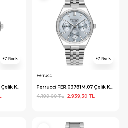
7
7
Ferrucci
Ferrucci FER.03781M.06 Çelik Kordon Erkek Kol Saati
Ferrucci FER.03781M.07 Çelik Kordon Erkek Kol Saati
L
4.199,00 TL
2.939,30 TL