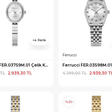
4
Ferrucci
Ferrucci FER.03759M.01 Çelik Kordon Kadın Kol Saati
 TL
2.939,30 TL
4.199,00 TL
2.939,30 T
%30