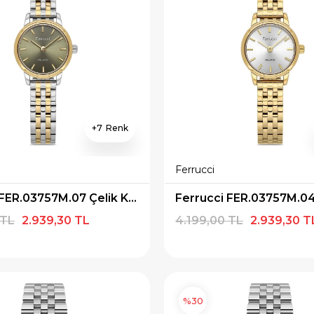
7
Ferrucci
Ferrucci FER.03757M.07 Çelik Kordon Kadın Kol Saati
 TL
2.939,30 TL
4.199,00 TL
2.939,30 T
%30