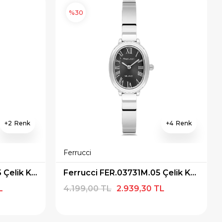
%30
2
4
Ferrucci
Ferrucci FER.03674M.05 Çelik Kordon Kadın Kol Saati
Ferrucci FER.03731M.05 Çelik Kordon Kadın Kol Saati
L
4.199,00 TL
2.939,30 TL