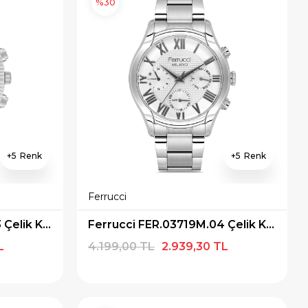
%30
5
5
Ferrucci
Ferrucci FER.03739M.03 Çelik Kordon Erkek Kol Saati
Ferrucci FER.03719M.04 Çelik Kordon Erkek Kol Saati
L
4.199,00 TL
2.939,30 TL