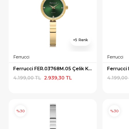
5
Ferrucci
Ferrucci
Ferrucci FER.03768M.05 Çelik Kordon Kadın Kol Saati
4.199,00 TL
2.939,30 TL
4.199,00
%30
%30