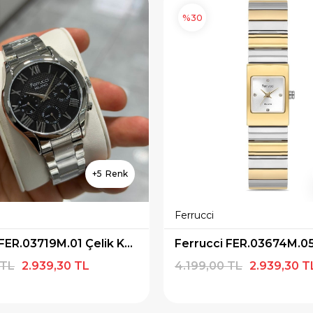
%30
5
Ferrucci
Ferrucci FER.03719M.01 Çelik Kordon Erkek Kol Saati
 TL
2.939,30 TL
4.199,00 TL
2.939,30 T