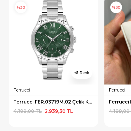
%30
%30
5
Ferrucci
Ferrucci
Ferrucci FER.03719M.02 Çelik Kordon Erkek Kol Saati
4.199,00 TL
2.939,30 TL
4.199,00