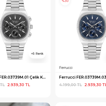
%30
5
Ferrucci
Ferrucci FER.03739M.01 Çelik Kordon Erkek Kol Saati
 TL
2.939,30 TL
4.199,00 TL
2.939,30 T