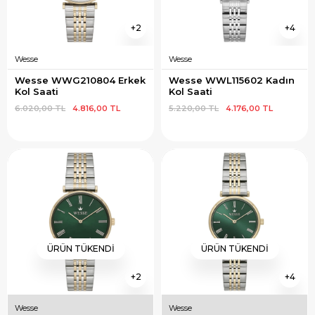
2
4
Wesse
Wesse
Wesse WWG210804 Erkek 
Wesse WWL115602 Kadın 
Kol Saati
Kol Saati
6.020,00 TL
4.816,00 TL
5.220,00 TL
4.176,00 TL
ÜRÜN TÜKENDI
ÜRÜN TÜKENDI
2
4
Wesse
Wesse