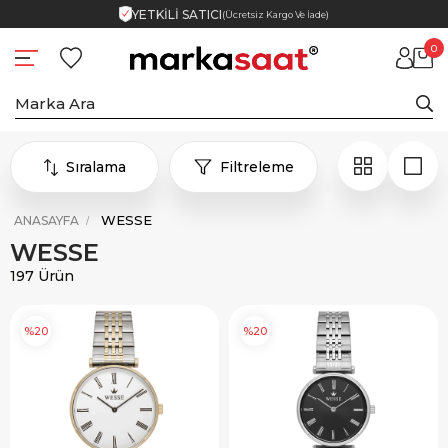
YETKİLİ SATICI
(Ücretsiz Kargo Ve İade)
0
Sıralama
Filtreleme
WESSE
ANASAYFA
WESSE
197 Ürün
%20
%20