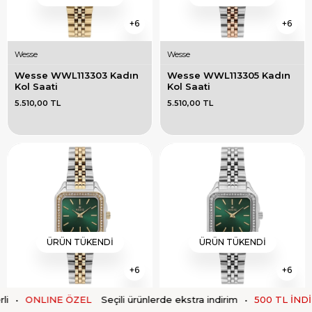
6
6
Wesse
Wesse
Wesse WWL113303 Kadın 
Wesse WWL113305 Kadın 
Kol Saati
Kol Saati
5.510,00 TL
5.510,00 TL
ÜRÜN TÜKENDI
ÜRÜN TÜKENDI
6
6
ONLINE ÖZEL
Seçili ürünlerde ekstra indirim
•
500 TL İNDİRİM
Wesse
Wesse