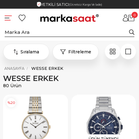
YETKİLİ SATICI
(Ücretsiz Kargo Ve İade)
0
Sıralama
Filtreleme
WESSE ERKEK
ANASAYFA
WESSE ERKEK
80 Ürün
%20
ÜRÜN TÜKENDI