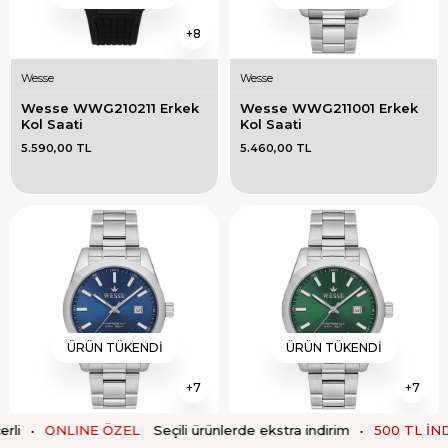
8
Wesse
Wesse
Wesse WWG210211 Erkek 
Wesse WWG211001 Erkek 
Kol Saati
Kol Saati
5.590,00 TL
5.460,00 TL
ÜRÜN TÜKENDI
ÜRÜN TÜKENDI
7
7
ONLINE ÖZEL
Seçili ürünlerde ekstra indirim
•
500 TL İNDİRİM
Wesse
Wesse