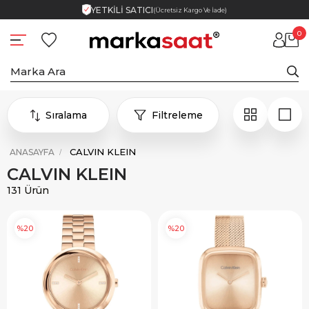
YETKİLİ SATICI
(Ücretsiz Kargo Ve İade)
0
Sıralama
Filtreleme
CALVIN KLEIN
ANASAYFA
CALVIN KLEIN
131 Ürün
%20
%20