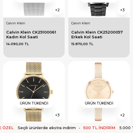
2
3
Calvin Klein
Calvin Klein
Calvin Klein CK25100061 
Calvin Klein CK25200057 
Kadın Kol Saati
Erkek Kol Saati
14.090,00 TL
15.870,00 TL
ÜRÜN TÜKENDI
ÜRÜN TÜKENDI
3
2
Seçili ürünlerde ekstra indirim
•
500 TL İNDİRİM
5.000 TL üzeri
Calvin Klein
Calvin Klein