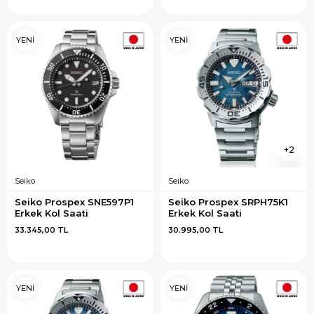
YENİ
YENİ
2
Seiko
Seiko
Seiko Prospex SNE597P1 
Seiko Prospex SRPH75K1 
Erkek Kol Saati
Erkek Kol Saati
33.345,00 TL
30.995,00 TL
YENİ
YENİ