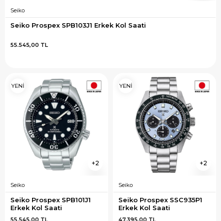
Seiko
Seiko Prospex SPB103J1 Erkek Kol Saati
55.545,00 TL
YENİ
YENİ
2
2
Seiko
Seiko
Seiko Prospex SPB101J1 
Seiko Prospex SSC935P1 
Erkek Kol Saati
Erkek Kol Saati
55.545,00 TL
47.395,00 TL