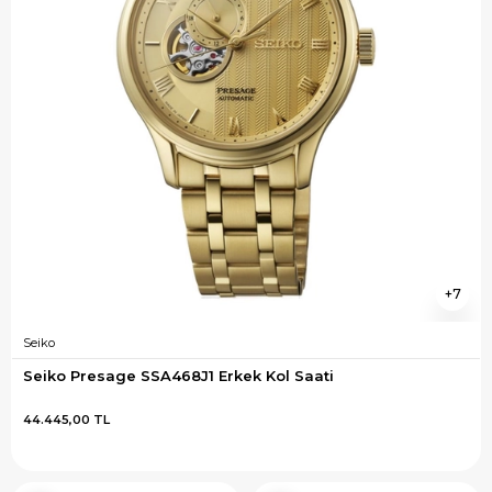
7
Seiko
Seiko Presage SSA468J1 Erkek Kol Saati
44.445,00 TL