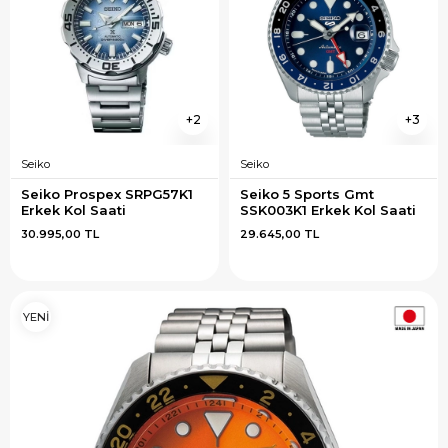
2
3
Seiko
Seiko
Seiko Prospex SRPG57K1 
Seiko 5 Sports Gmt 
Erkek Kol Saati
SSK003K1 Erkek Kol Saati
30.995,00 TL
29.645,00 TL
YENİ