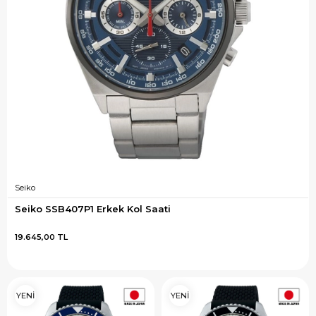
Seiko
Seiko SSB407P1 Erkek Kol Saati
19.645,00 TL
YENİ
YENİ