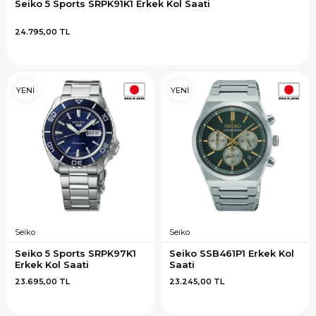
Seiko 5 Sports SRPK91K1 Erkek Kol Saati
24.795,00 TL
YENİ
YENİ
Seiko
Seiko
Seiko 5 Sports SRPK97K1 
Seiko SSB461P1 Erkek Kol 
Erkek Kol Saati
Saati
23.695,00 TL
23.245,00 TL