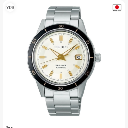
YENİ
Seiko