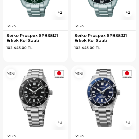
2
2
Seiko
Seiko
Seiko Prospex SPB381J1 
Seiko Prospex SPB383J1 
Erkek Kol Saati
Erkek Kol Saati
102.445,00 TL
102.445,00 TL
YENİ
YENİ
2
2
Seiko
Seiko