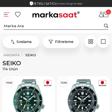
YETKİLİ SATICI
(Ücretsiz Kargo Ve İade)
0
Sıralama
Filtreleme
SEIKO
ANASAYFA
SEIKO
114 Ürün
YENİ
YENİ