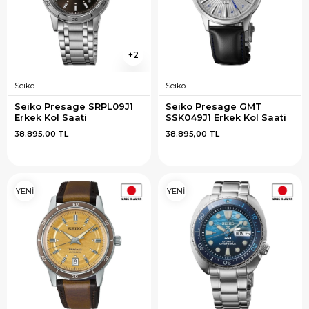
2
Seiko
Seiko
Seiko Presage SRPL09J1 
Seiko Presage GMT 
Erkek Kol Saati
SSK049J1 Erkek Kol Saati
38.895,00 TL
38.895,00 TL
YENİ
YENİ