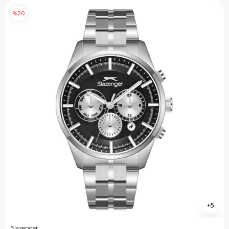
%20
5
Slazenger