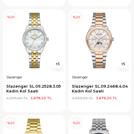
%20
%20
5
5
Slazenger
Slazenger
Slazenger SL.09.2528.3.05 
Slazenger SL.09.2468.4.04 
Kadın Kol Saati
Kadın Kol Saati
4.599,00 TL
3.679,20 TL
4.599,00 TL
3.679,20 TL
%20
%20