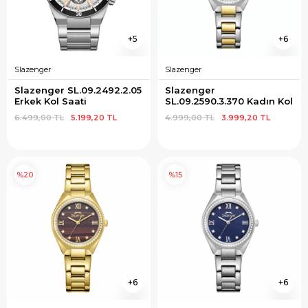
5
6
Slazenger
Slazenger
Slazenger SL.09.2492.2.05 
Slazenger 
Erkek Kol Saati
SL.09.2590.3.370 Kadın Kol 
Saati
6.499,00 TL
5.199,20 TL
4.999,00 TL
3.999,20 TL
%20
%15
6
6