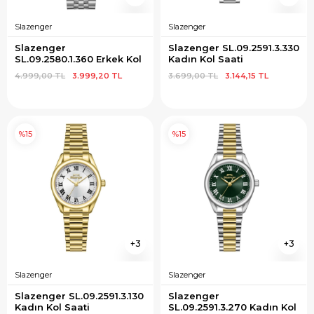
Slazenger
Slazenger
Slazenger 
Slazenger SL.09.2591.3.330 
SL.09.2580.1.360 Erkek Kol 
Kadın Kol Saati
Saati
4.999,00 TL
3.999,20 TL
3.699,00 TL
3.144,15 TL
%15
%15
3
3
Slazenger
Slazenger
Slazenger SL.09.2591.3.130 
Slazenger 
Kadın Kol Saati
SL.09.2591.3.270 Kadın Kol 