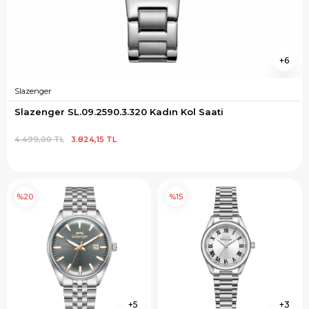
6
Slazenger
Slazenger SL.09.2590.3.320 Kadın Kol Saati
4.499,00 TL
3.824,15 TL
%20
%15
5
3