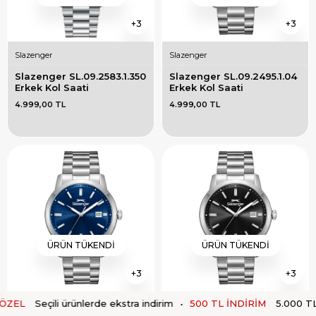
3
3
Slazenger
Slazenger
Slazenger SL.09.2583.1.350 
Slazenger SL.09.2495.1.04 
Erkek Kol Saati
Erkek Kol Saati
4.999,00 TL
4.999,00 TL
ÜRÜN TÜKENDI
ÜRÜN TÜKENDI
3
3
Seçili ürünlerde ekstra indirim
•
500 TL İNDİRİM
5.000 TL üzeri s
Slazenger
Slazenger