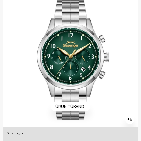
ÜRÜN TÜKENDI
6
Slazenger