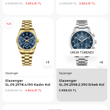
Saati
4.299,00 TL
3.654,15 TL
4.299,00 TL
3.654,15 TL
%15
ÜRÜN TÜKENDI
3
6
Slazenger
Slazenger
Slazenger 
Slazenger 
SL.09.2578.4.190 Kadın Kol 
SL.09.2598.2.390 Erkek Kol 
Saati
Saati
5.699,00 TL
4.844,15 TL
5.999,00 TL