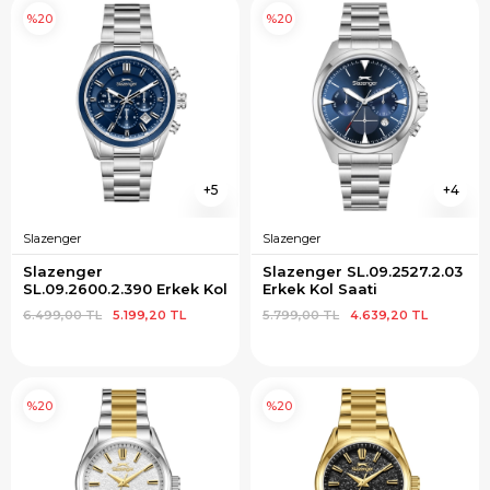
%20
%20
5
4
Slazenger
Slazenger
Slazenger 
Slazenger SL.09.2527.2.03 
SL.09.2600.2.390 Erkek Kol 
Erkek Kol Saati
Saati
6.499,00 TL
5.199,20 TL
5.799,00 TL
4.639,20 TL
%20
%20