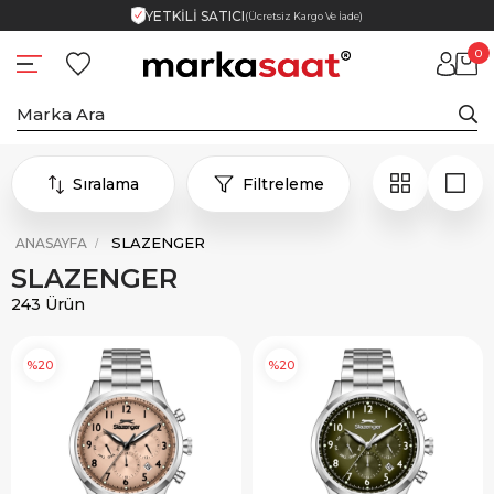
YETKİLİ SATICI
(Ücretsiz Kargo Ve İade)
0
Sıralama
Filtreleme
SLAZENGER
ANASAYFA
SLAZENGER
243 Ürün
%20
%20