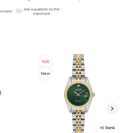
Ask a question to the
omment
merchant
%10
New
Item
5