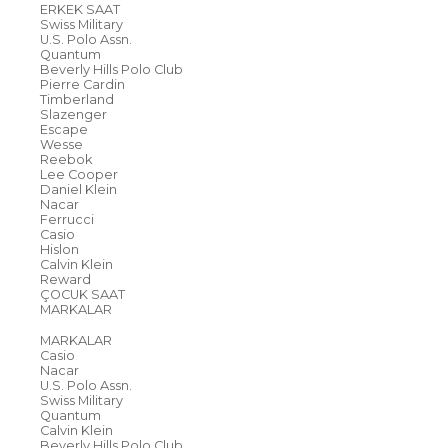
ERKEK SAAT
Swiss Military
U.S. Polo Assn.
Quantum
Beverly Hills Polo Club
Pierre Cardin
Timberland
Slazenger
Escape
Wesse
Reebok
Lee Cooper
Daniel Klein
Nacar
Ferrucci
Casio
Hislon
Calvin Klein
Reward
ÇOCUK SAAT
MARKALAR
MARKALAR
Casio
Nacar
U.S. Polo Assn.
Swiss Military
Quantum
Calvin Klein
Beverly Hills Polo Club