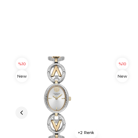
%10
%10
New
New
Item
Item
2