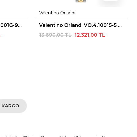
Valentino Orlandi
Casio STANDART LTP-V001G-9BUDF Kol Saati
Valentino Orlandi VO.4.10015-5 Pırlantalı Kadın Kol Saati
L
13.690,00 TL
12.321,00 TL
3
KARGO