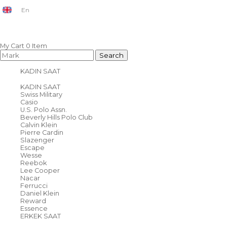
En
My Cart
0
Item
KADIN SAAT
KADIN SAAT
Swiss Military
Casio
U.S. Polo Assn.
Beverly Hills Polo Club
Calvin Klein
Pierre Cardin
Slazenger
Escape
Wesse
Reebok
Lee Cooper
Nacar
Ferrucci
Daniel Klein
Reward
Essence
ERKEK SAAT