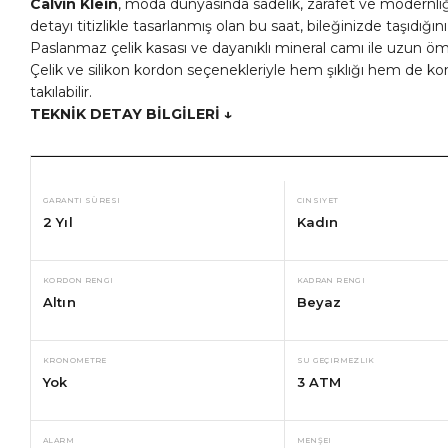
Calvin Klein
, moda dünyasında sadelik, zarafet ve modernliği
detayı titizlikle tasarlanmış olan bu saat, bileğinizde taşıdığın
Paslanmaz çelik kasası ve dayanıklı mineral camı ile uzun ö
Çelik ve silikon kordon seçenekleriyle hem şıklığı hem de ko
takılabilir.
TEKNİK DETAY BİLGİLERİ ↓
GARANTI SÜRESI
CINSIYET
2 Yıl
Kadın
KORDON RENGI
KADRAN RENGI
Altın
Beyaz
KRONOMETRE
SU GEÇIRMEZLIK
Yok
3 ATM
ALARM
MENŞEI