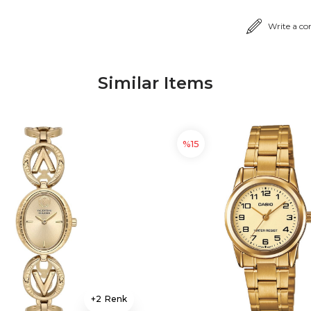
Write a c
Similar Items
%15
2