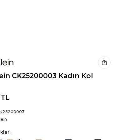
lein CK25200003 Kadın Kol
 TL
K25200003
lein
leri