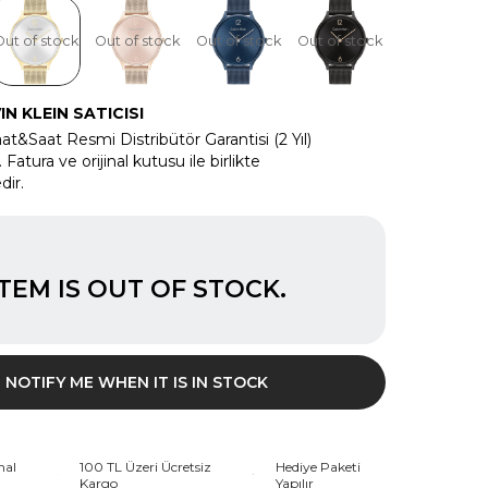
Out of stock
Out of stock
Out of stock
Out of stock
IN KLEIN SATICISI
at&Saat Resmi Distribütör Garantisi (2 Yıl)
Fatura ve orijinal kutusu ile birlikte
dir.
ITEM IS OUT OF STOCK.
NOTIFY ME WHEN IT IS IN STOCK
nal
100 TL Üzeri Ücretsiz
Hediye Paketi
Kargo
Yapılır