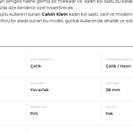
n simgesi haline gelmiş bir markadır ve kadın kol saati, bu karakt
ızda size kendinizi özel hissettirecek.
mürlü kullanım sunan
Calvin Klein
kadın kol saati, zarif ve modern 
nforu bir arada sunan bu model, günlük kullanımda rahatlık ve este
KASA MATERYALI
KORDON MATERYALI
Çelik
Çelik / Hasır
KASA ŞEKLI
KASA ÇAPI
Yuvarlak
38 mm
MEKANIZMA
TAKVIM
Pilli
Yok