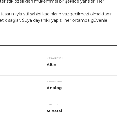
eristik özellikleri mükemmel bir şekilde yansıtır. Her
tasarımıyla stil sahibi kadınların vazgeçilmezi olmaktadır.
tik sağlar. Suya dayanıklı yapısı, her ortamda güvenle
KASA RENGI
Altın
EKRAN TIPI
Analog
CAM TIPI
Mineral