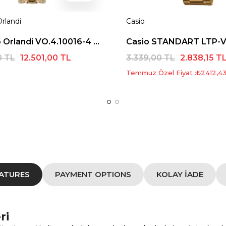
Orlandi
Casio
Valentino Orlandi VO.4.10016-4 Kadın Kol Saati
0 TL
12.501,00 TL
3.339,00 TL
2.838,15 T
Temmuz Özel Fiyat :
₺2412,4
EATURES
PAYMENT OPTIONS
KOLAY İADE
ri