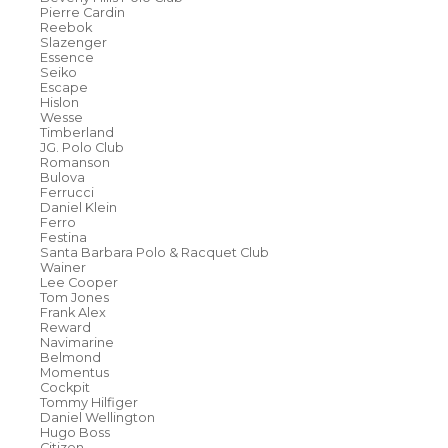
Pierre Cardin
Reebok
Slazenger
Essence
Seiko
Escape
Hislon
Wesse
Timberland
JG. Polo Club
Romanson
Bulova
Ferrucci
Daniel Klein
Ferro
Festina
Santa Barbara Polo & Racquet Club
Wainer
Lee Cooper
Tom Jones
Frank Alex
Reward
Navimarine
Belmond
Momentus
Cockpit
Tommy Hilfiger
Daniel Wellington
Hugo Boss
Citizen