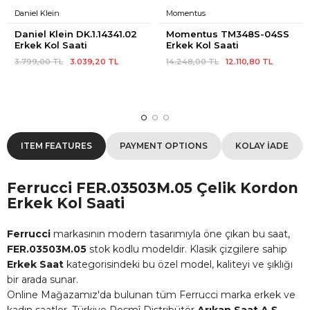
Daniel Klein
Momentus
Daniel Klein DK.1.14341.02 
Momentus TM348S-04SS 
Erkek Kol Saati
Erkek Kol Saati
3.799,00 TL
3.039,20 TL
14.248,00 TL
12.110,80 TL
ITEM FEATURES
PAYMENT OPTIONS
KOLAY İADE
Ferrucci FER.03503M.05 Çelik Kordon
Erkek Kol Saati
Ferrucci
markasının modern tasarımıyla öne çıkan bu saat,
FER.03503M.05
stok kodlu modeldir. Klasik çizgilere sahip
Erkek Saat
kategorisindeki bu özel model, kaliteyi ve şıklığı
bir arada sunar.
Online Mağazamız'da bulunan tüm Ferrucci marka erkek ve
kadın saatler, Türkiye Resmî Distribütör
Arıkan Saat A.Ş.