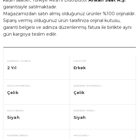
garantisiyle satılmaktadır.
Mağazamızdan satın almış olduğunuz ürünler %100 orijinaldir.
Sipariş vermiş olduğunuz ürün tarafınıza orijinal kutusu,
garanti belgesi ve adınıza düzenlenmiş fatura ile birlikte aynı
gün kargoya teslim edilir.
GARANTI SÜRESI
CINSIYET
2 Yıl
Erkek
KASA MATERYALI
KORDON MATERYALI
Çelik
Çelik
KASA RENGI
KORDON RENGI
Siyah
Siyah
KADRAN RENGI
KASA ŞEKLI