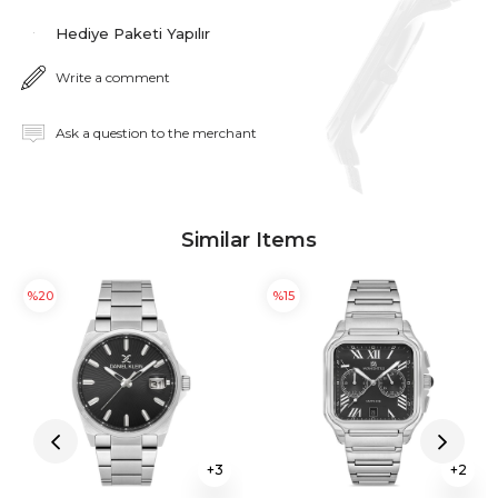
Hediye Paketi Yapılır
Write a comment
Ask a question to the merchant
Similar Items
%20
%15
3
2