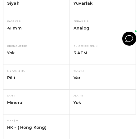
Siyah
Yuvarlak
KASA ÇAPI
EKRAN TIPI
41 mm
Analog
KRONOMETRE
SU GEÇIRMEZLIK
Yok
3 ATM
MEKANIZMA
TAKVIM
Pilli
Var
CAM TIPI
ALARM
Mineral
Yok
MENŞEI
HK - ( Hong Kong)