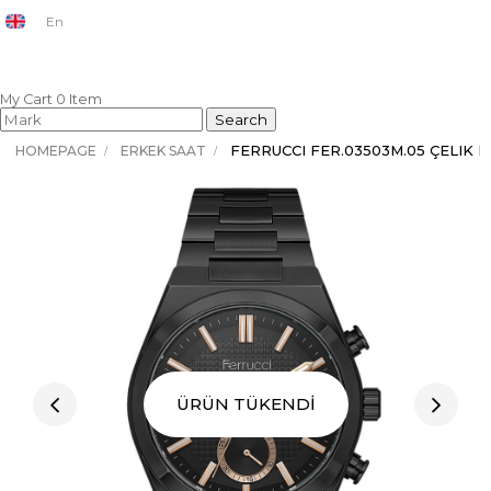
En
My Cart
0
Item
HOMEPAGE
ERKEK SAAT
ÜRÜN TÜKENDİ