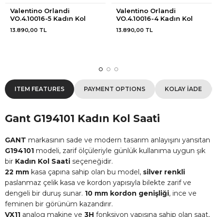
Valentino Orlandi 
Valentino Orlandi 
VO.4.10016-5 Kadın Kol 
VO.4.10016-4 Kadın Kol 
Saati
Saati
13.890,00 TL
13.890,00 TL
ITEM FEATURES
PAYMENT OPTIONS
KOLAY İADE
Gant G194101 Kadın Kol Saati
GANT
markasının sade ve modern tasarım anlayışını yansıtan
G194101
modeli, zarif ölçüleriyle günlük kullanıma uygun şık
bir
Kadın Kol Saati
seçeneğidir.
22 mm
kasa çapına sahip olan bu model,
silver renkli
paslanmaz çelik kasa ve kordon yapısıyla bilekte zarif ve
dengeli bir duruş sunar.
10 mm kordon genişliği
, ince ve
feminen bir görünüm kazandırır.
VX11
analog makine ve
3H
fonksiyon yapısına sahip olan saat,