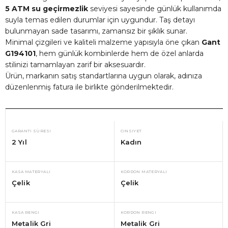
5 ATM su geçirmezlik
seviyesi sayesinde günlük kullanımda
suyla temas edilen durumlar için uygundur. Taş detayı
bulunmayan sade tasarımı, zamansız bir şıklık sunar.
Minimal çizgileri ve kaliteli malzeme yapısıyla öne çıkan
Gant
G194101
, hem günlük kombinlerde hem de özel anlarda
stilinizi tamamlayan zarif bir aksesuardır.
Ürün, markanın satış standartlarına uygun olarak, adınıza
düzenlenmiş fatura ile birlikte gönderilmektedir.
GARANTI SÜRESI
CINSIYET
2 Yıl
Kadın
KASA MATERYALI
KORDON MATERYALI
Çelik
Çelik
KASA RENGI
KORDON RENGI
Metalik Gri
Metalik Gri