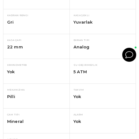
KADRAN RENGI
KASA ŞEKLI
Gri
Yuvarlak
KASA ÇAPI
EKRAN TIPI
22 mm
Analog
KRONOMETRE
SU GEÇIRMEZLIK
Yok
5 ATM
MEKANIZMA
TAKVIM
Pilli
Yok
CAM TIPI
ALARM
Mineral
Yok