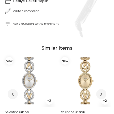
Hediye Paketi Yapılır
Write a comment
Ask a question to the merchant
Similar Items
New
New
Item
Item
2
2
Valentino Orlandi
Valentino Orlandi