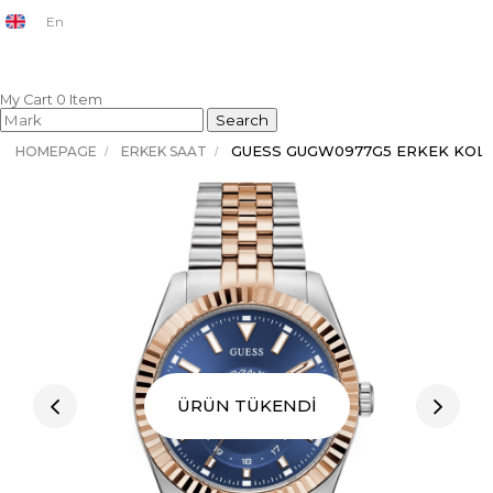
En
My Cart
0
Item
GUESS GUGW0977G5 ERKEK KOL 
HOMEPAGE
ERKEK SAAT
ÜRÜN TÜKENDİ