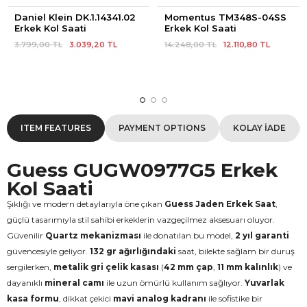
Daniel Klein DK.1.14341.02 
Momentus TM348S-04SS 
Erkek Kol Saati
Erkek Kol Saati
3.799,00 TL
3.039,20 TL
14.248,00 TL
12.110,80 TL
ITEM FEATURES
PAYMENT OPTIONS
KOLAY İADE
Guess GUGW0977G5 Erkek
Kol Saati
Şıklığı ve modern detaylarıyla öne çıkan
Guess Jaden Erkek Saat
,
güçlü tasarımıyla stil sahibi erkeklerin vazgeçilmez aksesuarı oluyor.
Güvenilir
Quartz mekanizması
ile donatılan bu model,
2 yıl garanti
güvencesiyle geliyor.
132 gr ağırlığındaki
saat, bilekte sağlam bir duruş
sergilerken,
metalik gri çelik kasası
(
42 mm çap
,
11 mm kalınlık
) ve
dayanıklı
mineral camı
ile uzun ömürlü kullanım sağlıyor.
Yuvarlak
kasa formu
, dikkat çekici
mavi analog kadranı
ile sofistike bir