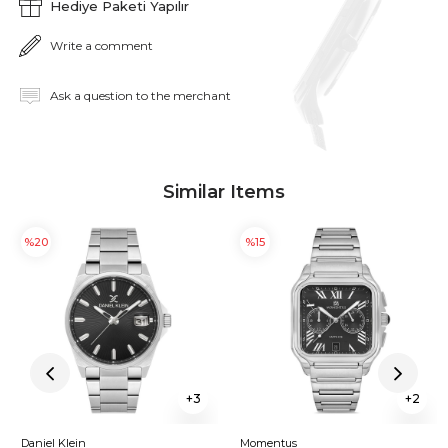
Hediye Paketi Yapılır
Write a comment
Ask a question to the merchant
Similar Items
%20
%15
3
2
Daniel Klein
Momentus