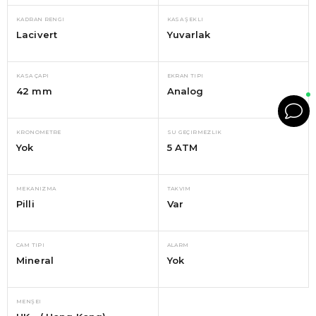
KADRAN RENGI
KASA ŞEKLI
Lacivert
Yuvarlak
KASA ÇAPI
EKRAN TIPI
42 mm
Analog
KRONOMETRE
SU GEÇIRMEZLIK
Yok
5 ATM
MEKANIZMA
TAKVIM
Pilli
Var
CAM TIPI
ALARM
Mineral
Yok
MENŞEI