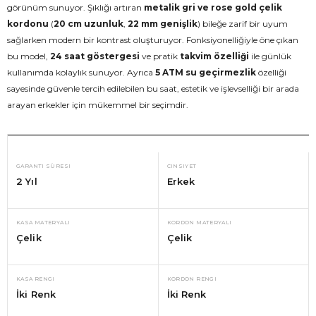
görünüm sunuyor. Şıklığı artıran
metalik gri ve rose gold çelik
kordonu
(
20 cm uzunluk
,
22 mm genişlik
) bileğe zarif bir uyum
sağlarken modern bir kontrast oluşturuyor. Fonksiyonelliğiyle öne çıkan
bu model,
24 saat göstergesi
ve pratik
takvim özelliği
ile günlük
kullanımda kolaylık sunuyor. Ayrıca
5 ATM su geçirmezlik
özelliği
sayesinde güvenle tercih edilebilen bu saat, estetik ve işlevselliği bir arada
arayan erkekler için mükemmel bir seçimdir.
GARANTI SÜRESI
CINSIYET
2 Yıl
Erkek
KASA MATERYALI
KORDON MATERYALI
Çelik
Çelik
KASA RENGI
KORDON RENGI
İki Renk
İki Renk