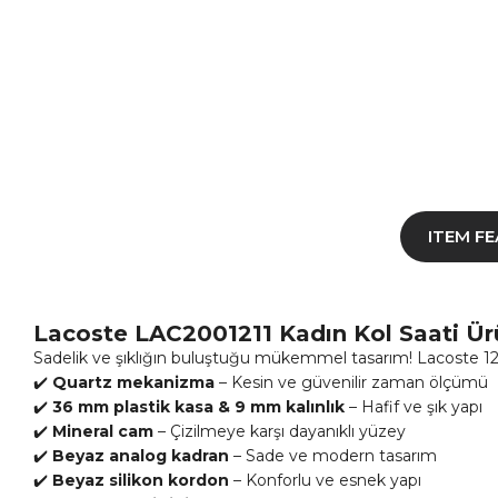
ITEM F
Lacoste LAC2001211 Kadın Kol Saati Ür
Sadelik ve şıklığın buluştuğu mükemmel tasarım! Lacoste 12.1
✔️
Quartz mekanizma
– Kesin ve güvenilir zaman ölçümü
✔️
36 mm plastik kasa & 9 mm kalınlık
– Hafif ve şık yapı
✔️
Mineral cam
– Çizilmeye karşı dayanıklı yüzey
✔️
Beyaz analog kadran
– Sade ve modern tasarım
✔️
Beyaz silikon kordon
– Konforlu ve esnek yapı