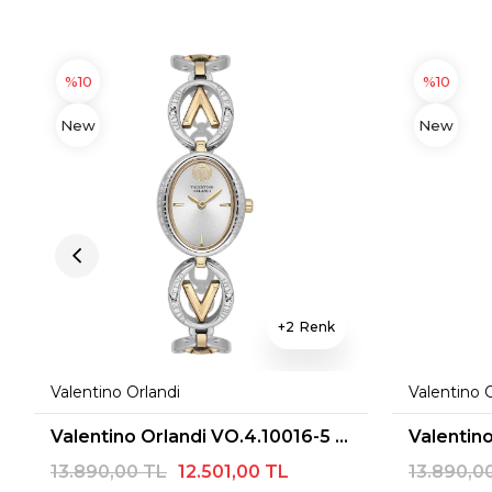
%10
%10
New
New
Item
Item
2
Valentino Orlandi
Valentino 
Valentino Orlandi VO.4.10016-5 Kadın Kol Saati
13.890,00 TL
12.501,00 TL
13.890,0