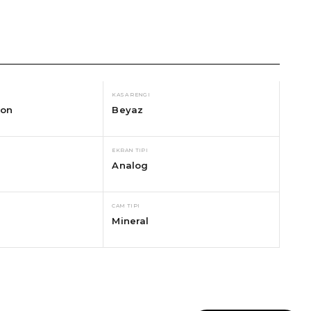
KASA RENGI
kon
Beyaz
EKRAN TIPI
Analog
CAM TIPI
Mineral