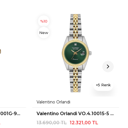
%10
New
Item
5
Valentino Orlandi
Casio STANDART LTP-V001G-9BUDF Kol Saati
Valentino Orlandi VO.4.10015-5 Pırlantalı Kadın Kol Saati
L
13.690,00 TL
12.321,00 TL