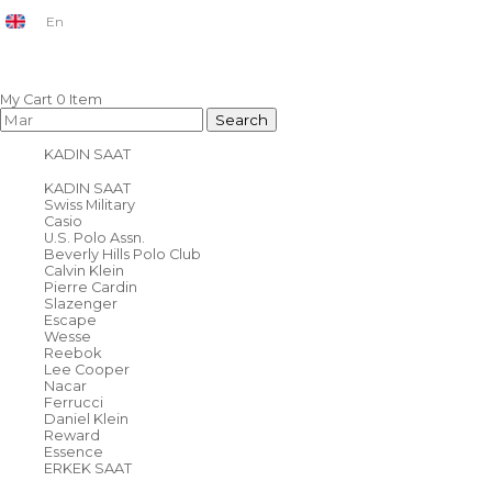
En
My Cart
0
Item
KADIN SAAT
KADIN SAAT
Swiss Military
Casio
U.S. Polo Assn.
Beverly Hills Polo Club
Calvin Klein
Pierre Cardin
Slazenger
Escape
Wesse
Reebok
Lee Cooper
Nacar
Ferrucci
Daniel Klein
Reward
Essence
ERKEK SAAT