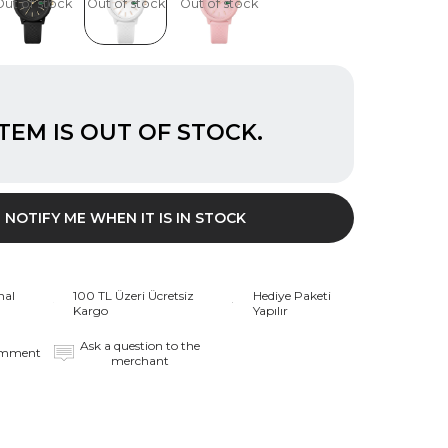
Out of stock
Out of stock
Out of stock
ITEM IS OUT OF STOCK.
NOTIFY ME WHEN IT IS IN STOCK
nal
100 TL Üzeri Ücretsiz
Hediye Paketi
Kargo
Yapılır
Ask a question to the
omment
merchant