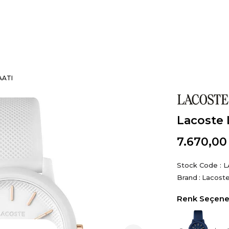
AATI
Lacoste 
7.670,00
Stock Code
L
Brand
:
Lacost
Renk Seçenek