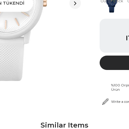
Out of stock
N TÜKENDİ
%100 Oriji
Ürün
Write a c
Similar Items