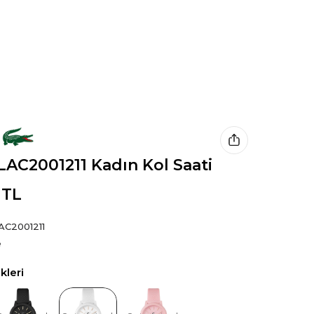
LAC2001211 Kadın Kol Saati
 TL
AC2001211
e
leri