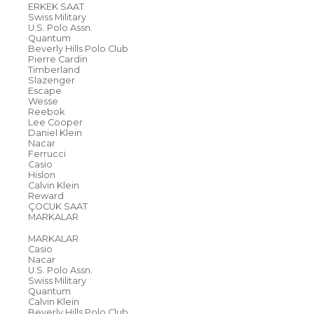
ERKEK SAAT
Swiss Military
U.S. Polo Assn.
Quantum
Beverly Hills Polo Club
Pierre Cardin
Timberland
Slazenger
Escape
Wesse
Reebok
Lee Cooper
Daniel Klein
Nacar
Ferrucci
Casio
Hislon
Calvin Klein
Reward
ÇOCUK SAAT
MARKALAR
MARKALAR
Casio
Nacar
U.S. Polo Assn.
Swiss Military
Quantum
Calvin Klein
Beverly Hills Polo Club