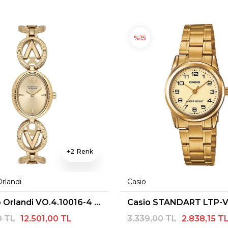
%15
2
Orlandi
Casio
Valentino Orlandi VO.4.10016-4 Kadın Kol Saati
0 TL
12.501,00 TL
3.339,00 TL
2.838,15 T