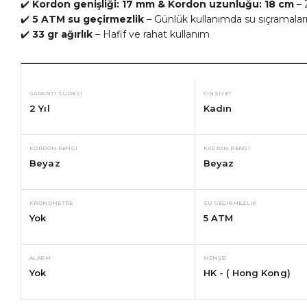
✔️
Kordon genişliği: 17 mm & Kordon uzunluğu: 18 cm
– Z
✔️
5 ATM su geçirmezlik
– Günlük kullanımda su sıçramaları
✔️
33 gr ağırlık
– Hafif ve rahat kullanım
GARANTI SÜRESI
CINSIYET
2 Yıl
Kadın
KORDON RENGI
KADRAN RENGI
Beyaz
Beyaz
KRONOMETRE
SU GEÇIRMEZLIK
Yok
5 ATM
ALARM
MENŞEI
Yok
HK - ( Hong Kong)