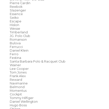
Pierre Cardin
Reebok
Slazenger
Essence
Seiko
Escape
Hislon
Wesse
Timberland
JG. Polo Club
Romanson
Bulova
Ferrucci
Daniel Klein
Ferro
Festina
Santa Barbara Polo & Racquet Club
Wainer
Lee Cooper
Tom Jones
Frank Alex
Reward
Navimarine
Belmond
Momentus
Cockpit
Tommy Hilfiger
Daniel Wellington
Hugo Boss
Citizen