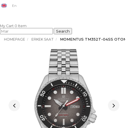
En
My Cart
0
Item
HOMEPAGE
ERKEK SAAT