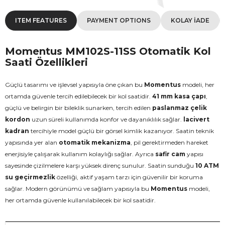
ITEM FEATURES
PAYMENT OPTIONS
KOLAY İADE
Momentus MM102S-11SS Otomatik Kol
Saati Özellikleri
Güçlü tasarımı ve işlevsel yapısıyla öne çıkan bu
Momentus
modeli, her
ortamda güvenle tercih edilebilecek bir kol saatidir.
41 mm kasa çapı
,
güçlü ve belirgin bir bileklik sunarken, tercih edilen
paslanmaz çelik
kordon
uzun süreli kullanımda konfor ve dayanıklılık sağlar.
lacivert
kadran
tercihiyle model güçlü bir görsel kimlik kazanıyor. Saatin teknik
yapısında yer alan
otomatik mekanizma
, pil gerektirmeden hareket
enerjisiyle çalışarak kullanım kolaylığı sağlar. Ayrıca
safir cam
yapısı
sayesinde çizilmelere karşı yüksek direnç sunulur. Saatin sunduğu
10 ATM
su geçirmezlik
özelliği, aktif yaşam tarzı için güvenilir bir koruma
sağlar. Modern görünümü ve sağlam yapısıyla bu
Momentus
modeli,
her ortamda güvenle kullanılabilecek bir kol saatidir.