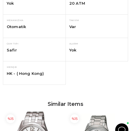
Yok
20 ATM
MEKANIZMA
TAKVIM
Otomatik
Var
CAM TIPI
ALARM
Safir
Yok
MENŞEI
HK - ( Hong Kong)
Similar Items
%15
%15