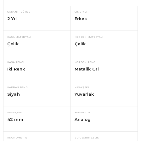
GARANTI SÜRESI
CINSIYET
2 Yıl
Erkek
KASA MATERYALI
KORDON MATERYALI
Çelik
Çelik
KASA RENGI
KORDON RENGI
İki Renk
Metalik Gri
KADRAN RENGI
KASA ŞEKLI
Siyah
Yuvarlak
KASA ÇAPI
EKRAN TIPI
42 mm
Analog
KRONOMETRE
SU GEÇIRMEZLIK