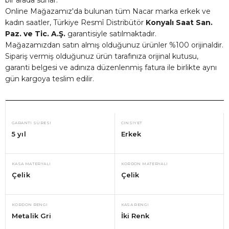
Online Mağazamız'da bulunan tüm Nacar marka erkek ve
kadın saatler, Türkiye Resmî Distribütör
Konyalı Saat San.
Paz. ve Tic. A.Ş.
garantisiyle satılmaktadır.
Mağazamızdan satın almış olduğunuz ürünler %100 orijinaldir.
Sipariş vermiş olduğunuz ürün tarafınıza orijinal kutusu,
garanti belgesi ve adınıza düzenlenmiş fatura ile birlikte aynı
gün kargoya teslim edilir.
GARANTI SÜRESI
CINSIYET
5 yıl
Erkek
KASA MATERYALI
KORDON MATERYALI
Çelik
Çelik
KORDON RENGI
KASA RENGI
Metalik Gri
İki Renk