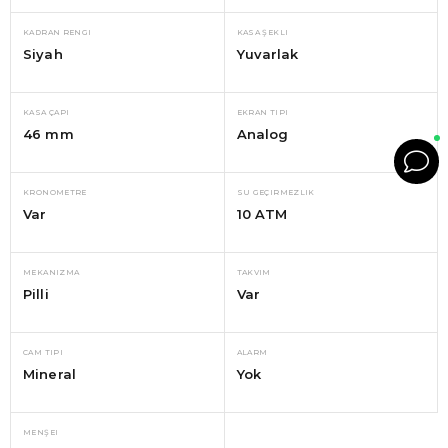
KADRAN RENGI
KASA ŞEKLI
Siyah
Yuvarlak
KASA ÇAPI
EKRAN TIPI
46 mm
Analog
KRONOMETRE
SU GEÇIRMEZLIK
Var
10 ATM
MEKANIZMA
TAKVIM
Pilli
Var
CAM TIPI
ALARM
Mineral
Yok
MENŞEI