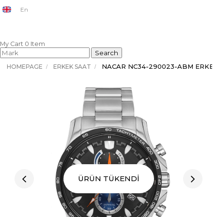
En
My Cart
0
Item
NACAR NC34-290023-ABM ERKEK
HOMEPAGE
ERKEK SAAT
ÜRÜN TÜKENDİ