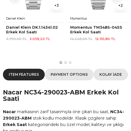
3
2
Daniel Klein
Momentus
Daniel Klein DK.1.14341.02 
Momentus TM348S-04SS 
Erkek Kol Saati
Erkek Kol Saati
3.799,00 TL
3.039,20 TL
14.248,00 TL
12.110,80 TL
ITEM FEATURES
PAYMENT OPTIONS
KOLAY İADE
Nacar NC34-290023-ABM Erkek Kol
Saati
Nacar
markasının zarif tasarımıyla öne çıkan bu saat,
NC34-
290023-ABM
stok kodlu modeldir. Klasik çizgilere sahip
Erkek Saat
kategorisindeki bu özel model, kaliteyi ve şıklığı
bir arada sunar.