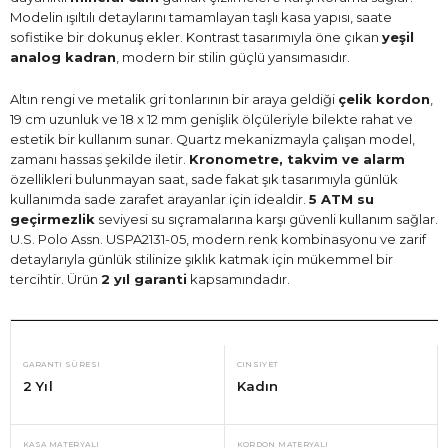
Modelin ışıltılı detaylarını tamamlayan taşlı kasa yapısı, saate
sofistike bir dokunuş ekler. Kontrast tasarımıyla öne çıkan
yeşil
analog kadran
, modern bir stilin güçlü yansımasıdır.
Altın rengi ve metalik gri tonlarının bir araya geldiği
çelik kordon
,
19 cm uzunluk ve 18 x 12 mm genişlik ölçüleriyle bilekte rahat ve
estetik bir kullanım sunar. Quartz mekanizmayla çalışan model,
zamanı hassas şekilde iletir.
Kronometre, takvim ve alarm
özellikleri bulunmayan saat, sade fakat şık tasarımıyla günlük
kullanımda sade zarafet arayanlar için idealdir.
5 ATM su
geçirmezlik
seviyesi su sıçramalarına karşı güvenli kullanım sağlar.
U.S. Polo Assn. USPA2131-05, modern renk kombinasyonu ve zarif
detaylarıyla günlük stilinize şıklık katmak için mükemmel bir
tercihtir. Ürün
2 yıl garanti
kapsamındadır.
GARANTI SÜRESI
CINSIYET
2 Yıl
Kadın
KASA MATERYALI
KORDON MATERYALI