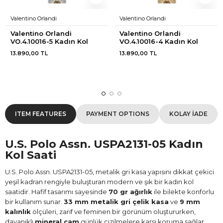
Valentino Orlandi
Valentino Orlandi
Valentino Orlandi 
Valentino Orlandi 
VO.4.10016-5 Kadın Kol 
VO.4.10016-4 Kadın Kol 
Saati
Saati
13.890,00 TL
13.890,00 TL
ITEM FEATURES
PAYMENT OPTIONS
KOLAY İADE
U.S. Polo Assn. USPA2131-05 Kadın
Kol Saati
U.S. Polo Assn. USPA2131-05, metalik gri kasa yapısını dikkat çekici
yeşil kadran rengiyle buluşturan modern ve şık bir kadın kol
saatidir. Hafif tasarımı sayesinde
70 gr ağırlık
ile bilekte konforlu
bir kullanım sunar.
33 mm metalik gri çelik kasa
ve
9 mm
kalınlık
ölçüleri, zarif ve feminen bir görünüm oluştururken,
dayanıklı
mineral cam
günlük çizilmelere karşı koruma sağlar.