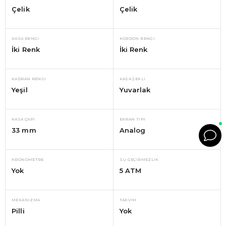
Çelik
Çelik
KASA RENGI
KORDON RENGI
İki Renk
İki Renk
KADRAN RENGI
KASA ŞEKLI
Yeşil
Yuvarlak
KASA ÇAPI
EKRAN TIPI
33 mm
Analog
KRONOMETRE
SU GEÇIRMEZLIK
Yok
5 ATM
MEKANIZMA
TAKVIM
Pilli
Yok