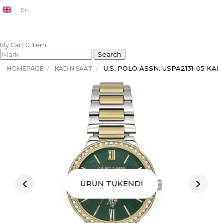
En
My Cart
0
Item
U.S. POLO ASSN. USPA2131-05 KA
HOMEPAGE
KADIN SAAT
ÜRÜN TÜKENDİ