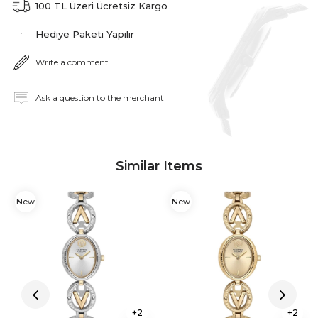
100 TL Üzeri Ücretsiz Kargo
Hediye Paketi Yapılır
Write a comment
Ask a question to the merchant
Similar Items
New
New
Item
Item
2
2