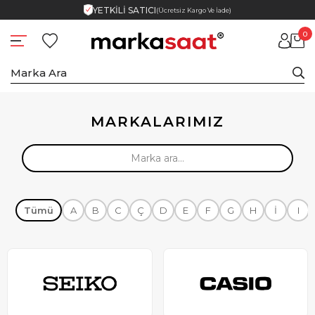
YETKİLİ SATICI
(Ücretsiz Kargo Ve İade)
0
MARKALARIMIZ
Tümü
A
B
C
Ç
D
E
F
G
H
İ
I