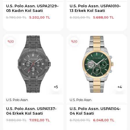
U.S. Polo Assn. USPA2129-
U.S. Polo Assn. USPA1010-
05 Kadın Kol Saati
13 Erkek Kol Saati
5.780,00 TL
5.202,00 TL
6.320,00 TL
5.688,00 TL
%10
%10
5
4
U.S. Polo Assn.
U.S. Polo Assn.
U.S. Polo Assn. USPA1137-
U.S. Polo Assn. USPA1104-
04 Erkek Kol Saati
04 Kol Saati
7.880,00 TL
7.092,00 TL
6.720,00 TL
6.048,00 TL