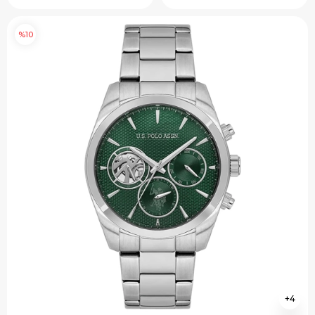
%10
4