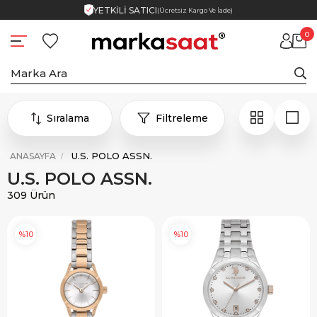
YETKİLİ SATICI
(Ücretsiz Kargo Ve İade)
0
Sıralama
Filtreleme
U.S. POLO ASSN.
ANASAYFA
U.S. POLO ASSN.
309 Ürün
%10
%10