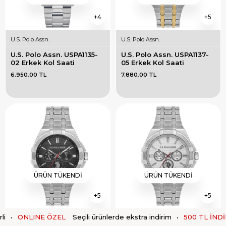
4
5
U.S. Polo Assn.
U.S. Polo Assn.
U.S. Polo Assn. USPA1135-
U.S. Polo Assn. USPA1137-
02 Erkek Kol Saati
05 Erkek Kol Saati
6.950,00 TL
7.880,00 TL
ÜRÜN TÜKENDI
ÜRÜN TÜKENDI
5
5
ONLINE ÖZEL
Seçili ürünlerde ekstra indirim
•
500 TL İNDİRİM
U.S. Polo Assn.
U.S. Polo Assn.