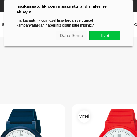
markasaatcilik.com masaüstü bildirimlerine
YETKİLİ SATICI
(Ücretsiz Kargo Ve İade)
ekleyin.
markasaatcilik.com özel fırsatlardan ve güncel
N SAAT
ERKEK SAAT
AKILLI SAAT
ÇOCUK SAAT
O
kampanyalardan haberiniz olsun ister misiniz?
Daha Sonra
Evet
YENİ