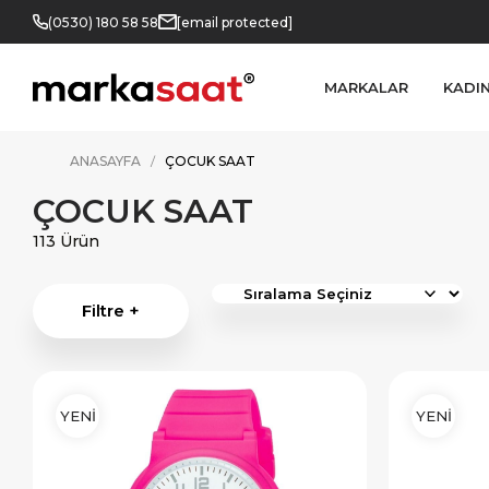
(0530) 180 58 58
[email protected]
MARKALAR
KADI
ANASAYFA
ÇOCUK SAAT
ÇOCUK SAAT
113 Ürün
Filtre +
YENİ
YENİ