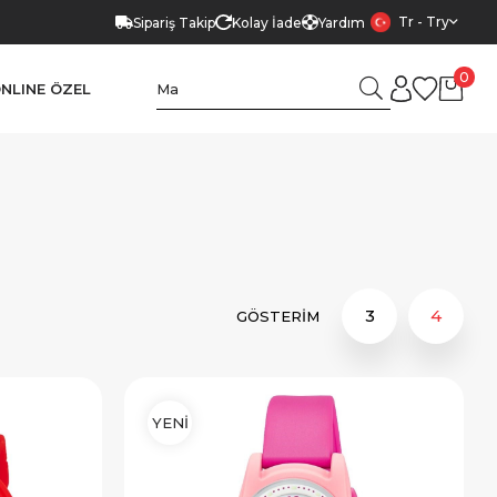
Tr - Try
Sipariş Takip
Kolay İade
Yardım
0
NLINE ÖZEL
YENİ