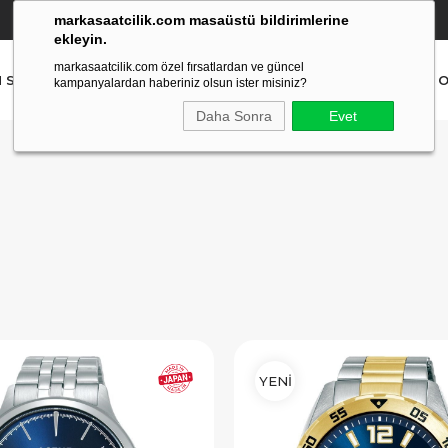
markasaatcilik.com masaüstü bildirimlerine
YETKİLİ SATICI
(Ücretsiz Kargo Ve İade)
ekleyin.
markasaatcilik.com özel fırsatlardan ve güncel
N SAAT
ERKEK SAAT
AKILLI SAAT
ÇOCUK SAAT
O
kampanyalardan haberiniz olsun ister misiniz?
Daha Sonra
Evet
YENİ