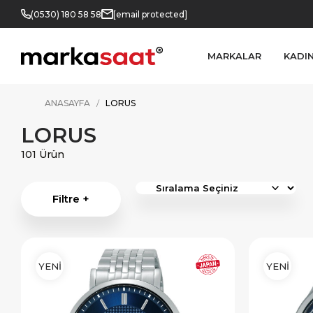
(0530) 180 58 58
[email protected]
MARKALAR
KADI
ANASAYFA
LORUS
LORUS
101 Ürün
Filtre +
YENİ
YENİ