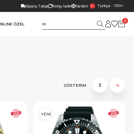
Türkçe - TRY
Sipariş Takip
Kolay İade
Yardım
0
NLINE ÖZEL
YENİ