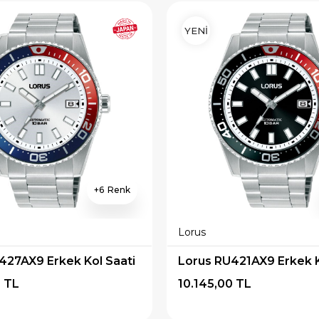
YENİ
6
Lorus
427AX9 Erkek Kol Saati
Lorus RU421AX9 Erkek K
0 TL
10.145,00 TL