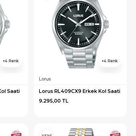
4
4
Lorus
ol Saati
Lorus RL409CX9 Erkek Kol Saati
9.295,00 TL
YENİ