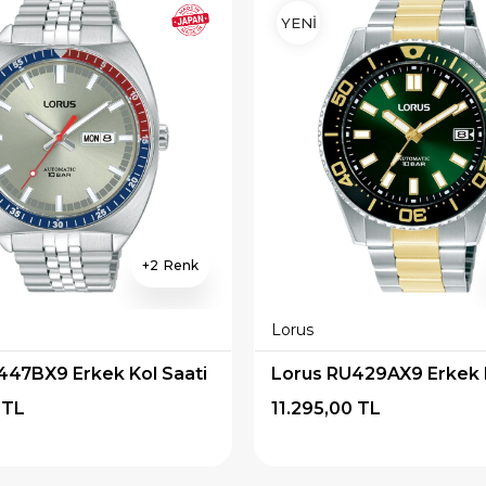
YENİ
2
Lorus
447BX9 Erkek Kol Saati
Lorus RU429AX9 Erkek K
 TL
11.295,00 TL