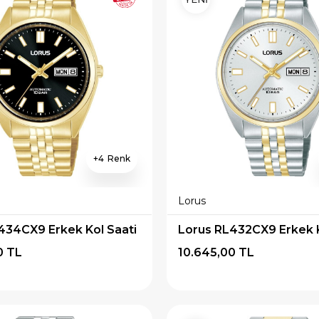
4
Lorus
434CX9 Erkek Kol Saati
Lorus RL432CX9 Erkek K
0 TL
10.645,00 TL