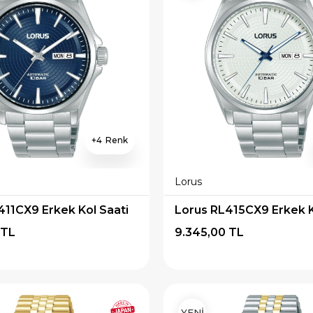
4
Lorus
411CX9 Erkek Kol Saati
Lorus RL415CX9 Erkek K
 TL
9.345,00 TL
YENİ