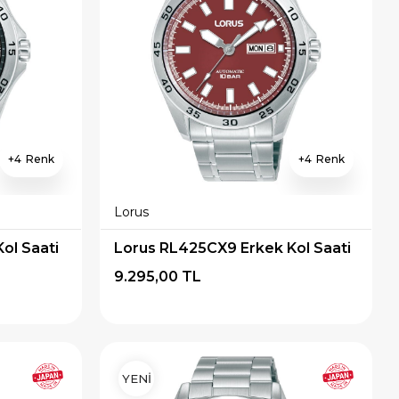
4
4
Lorus
ol Saati
Lorus RL425CX9 Erkek Kol Saati
9.295,00 TL
YENİ