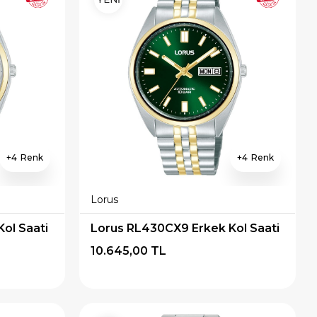
4
4
Lorus
ol Saati
Lorus RL430CX9 Erkek Kol Saati
10.645,00 TL