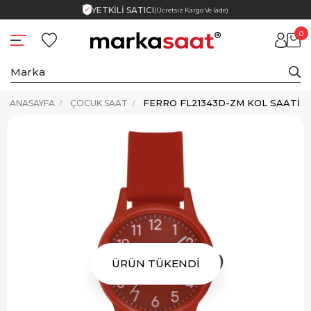
YETKİLİ SATICI
(Ücretsiz Kargo Ve İade)
0
FERRO FL21343D-ZM KOL SAATI
ANASAYFA
ÇOCUK SAAT
ÜRÜN TÜKENDİ