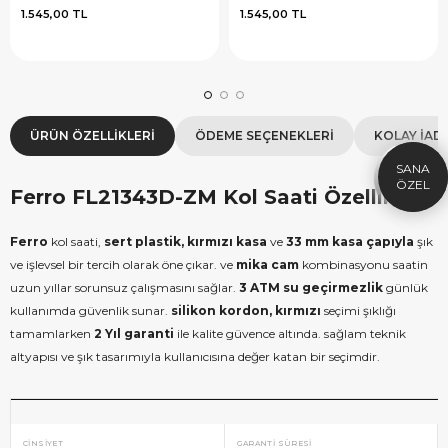
1.545,00 TL
1.545,00 TL
×
SEPETTE İNDİRİM
SE
9.999 TL üzeri alışverişe özel
19.99
1.000 TL Hediye Çeki
2
ÜRÜN ÖZELLIKLERI
ÖDEME SEÇENEKLERI
KOLAY İAD
HEDIYE1000
HEDIYE
ÇEKI
Ferro FL21343D-ZM Kol Saati Özellikleri
KOPYALA
Ferro
kol saati,
sert plastik, kırmızı kasa
ve
33 mm kasa çapıyla
şık
ve işlevsel bir tercih olarak öne çıkar. ve
mika cam
kombinasyonu saatin
uzun yıllar sorunsuz çalışmasını sağlar.
3 ATM su geçirmezlik
günlük
kullanımda güvenlik sunar.
silikon kordon, kırmızı
seçimi şıklığı
tamamlarken
2 Yıl garanti
ile kalite güvence altında. sağlam teknik
altyapısı ve şık tasarımıyla kullanıcısına değer katan bir seçimdir.
CINSIYET
GARANTI SÜRESI