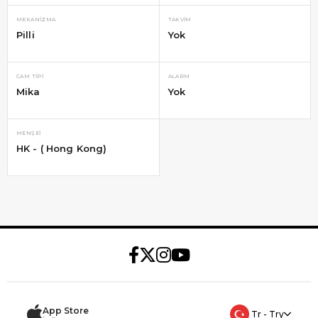
MEKANIZMA
TAKVIM
Pilli
Yok
CAM TIPI
ALARM
Mika
Yok
MENŞEI
HK - ( Hong Kong)
App Store
Tr - Try