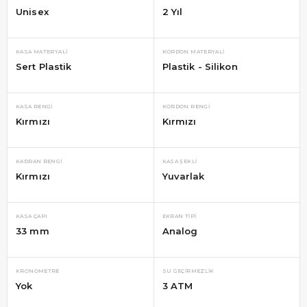
Unisex
2 Yıl
KASA MATERYALI
KORDON MATERYALI
Sert Plastik
Plastik - Silikon
KASA RENGI
KORDON RENGI
Kırmızı
Kırmızı
KADRAN RENGI
KASA ŞEKLI
Kırmızı
Yuvarlak
KASA ÇAPI
EKRAN TIPI
33 mm
Analog
KRONOMETRE
SU GEÇIRMEZLIK
Yok
3 ATM