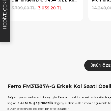
Daniel Klein DK.1.14341.02 Erkek Kol Saati
HEDIYE ÇEKI
diye Çeki
2.000 TL Hediye Çeki
TL H
3.799,00 TL
3.039,20 TL
14.248,0
E1000
HEDIYE2000
HED
ALA
KOPYALA
K
ÜRÜN ÖZE
Ferro FM31387A-G Erkek Kol Saati Özell
Sağlam yapısı ve kararlı duruşuyla
Ferro
imzalı bu erkek kol saatinde
ç
sağlar.
3 ATM su geçirmezlik
değeriyle aktif kullanımda da güvenle terc
güvenle tercih edilebilecek bir erkek saatidir.