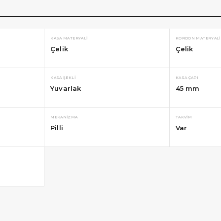
KASA MATERYALI
KORDON MATERYALI
Çelik
Çelik
KASA ŞEKLI
KASA ÇAPI
Yuvarlak
45 mm
MEKANIZMA
TAKVIM
Pilli
Var