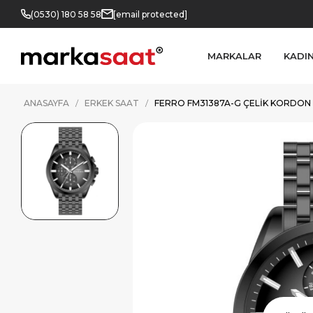
(0530) 180 58 58
[email protected]
MARKALAR
KADI
ANASAYFA
ERKEK SAAT
FERRO FM31387A-G ÇELIK KORDON 