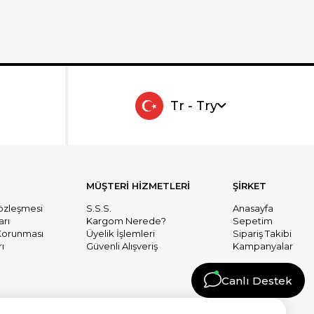
Tr - Try
MÜŞTERİ HİZMETLERİ
ŞİRKET
Sözleşmesi
S.S.S.
Anasayfa
arı
Kargom Nerede?
Sepetim
n Korunması
Üyelik İşlemleri
Sipariş Takibi
ı
Güvenli Alışveriş
Kampanyalar
Canlı Destek