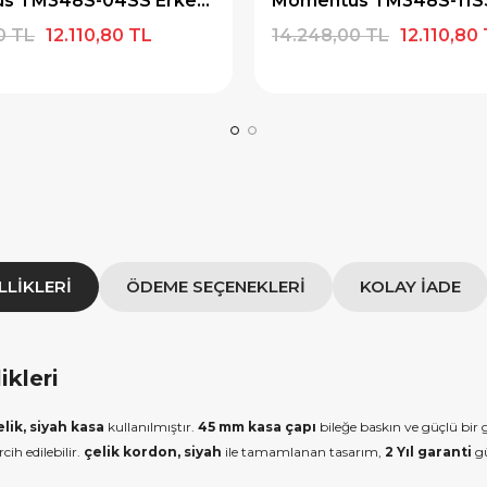
Momentus TM348S-04SS Erkek Kol Saati
ediye Çeki
1.000 TL Hediye Çeki
0 TL
12.110,80 TL
14.248,00 TL
12.110,80
IYE500
HEDIYE1000
OPYALA
KOPYALA
LLIKLERI
ÖDEME SEÇENEKLERI
KOLAY İADE
ikleri
elik, siyah kasa
kullanılmıştır.
45 mm kasa çapı
bileğe baskın ve güçlü bi
ih edilebilir.
çelik kordon, siyah
ile tamamlanan tasarım,
2 Yıl garanti
gü