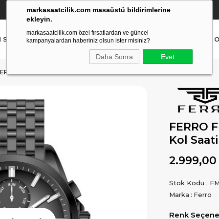
markasaatcilik.com masaüstü bildirimlerine
YETKİLİ SATICI
(Ücretsiz Kargo Ve İade)
ekleyin.
markasaatcilik.com özel fırsatlardan ve güncel
N SAAT
ERKEK SAAT
AKILLI SAAT
ÇOCUK SAAT
O
kampanyalardan haberiniz olsun ister misiniz?
Daha Sonra
Evet
ERKEK KOL SAATI
FERRO F
Kol Saati
2.999,00
Stok Kodu
FM
Marka
:
Ferro
Renk Seçenek