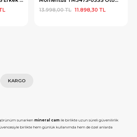
Momentus TM348S-11SS Erkek Kol Saati
Momentus TM347S-03SS Otomatik Erkek Kol Saati
 TL
13.998,00 TL
11.898,30 TL
KARGO
r görünüm sunarken
mineral cam
ile birlikte uzun süreli güvenilirlik
vencesiyle birlikte hem günlük kullanımda hem de özel anlarda