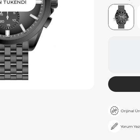
N TÜKENDİ
Ürün
Tükendi
Orijinal Ü
Yorum Yaz