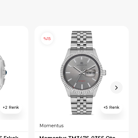
%15
2
5
Momentus