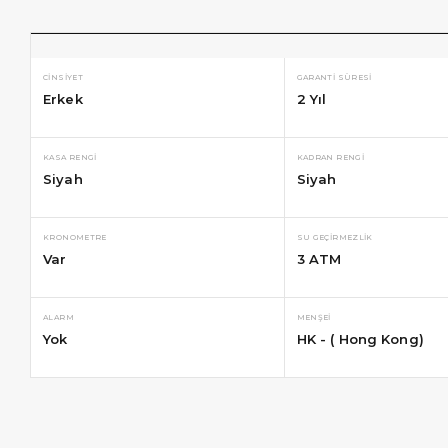
CINSIYET
GARANTI SÜRESI
Erkek
2 Yıl
KASA RENGI
KADRAN RENGI
Siyah
Siyah
KRONOMETRE
SU GEÇIRMEZLIK
Var
3 ATM
ALARM
MENŞEI
Yok
HK - ( Hong Kong)