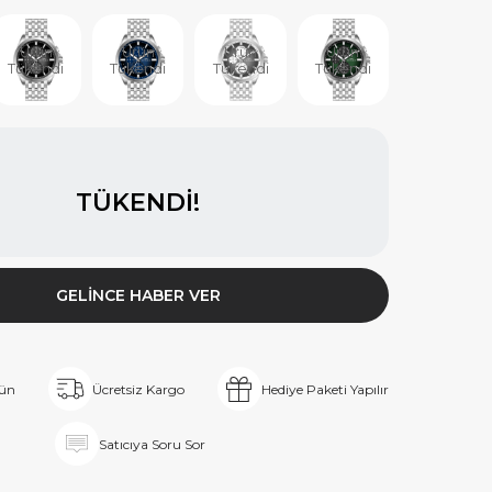
Ürün
Ürün
Ürün
Ürün
Tükendi
Tükendi
Tükendi
Tükendi
TÜKENDI!
GELINCE HABER VER
rün
Ücretsiz Kargo
Hediye Paketi Yapılır
Satıcıya Soru Sor