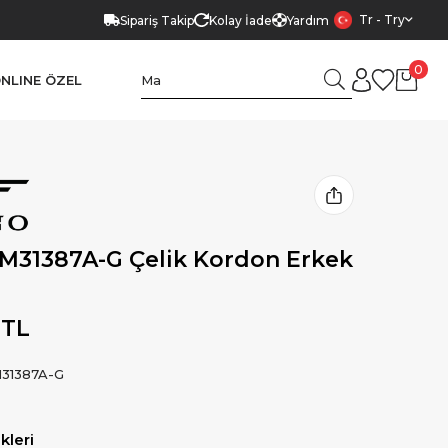
Tr - Try
Sipariş Takip
Kolay İade
Yardım
0
NLINE ÖZEL
M31387A-G Çelik Kordon Erkek
 TL
31387A-G
leri