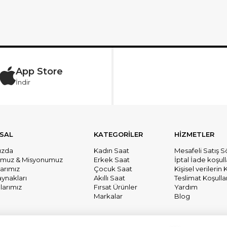
App Store
İndir
SAL
KATEGORİLER
HİZMETLER
ızda
Kadın Saat
Mesafeli Satış 
umuz & Misyonumuz
Erkek Saat
İptal İade koşull
larımız
Çocuk Saat
Kişisel verileri
aynakları
Akıllı Saat
Teslimat Koşullar
arımız
Fırsat Ürünler
Yardım
Markalar
Blog