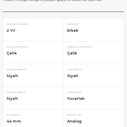
GARANTI SÜRESI
CINSIYET
2 Yıl
Erkek
KASA MATERYALI
KORDON MATERYALI
Çelik
Çelik
KORDON RENGI
KASA RENGI
Siyah
Siyah
KADRAN RENGI
KASA ŞEKLI
Siyah
Yuvarlak
KASA ÇAPI
EKRAN TIPI
44 mm
Analog