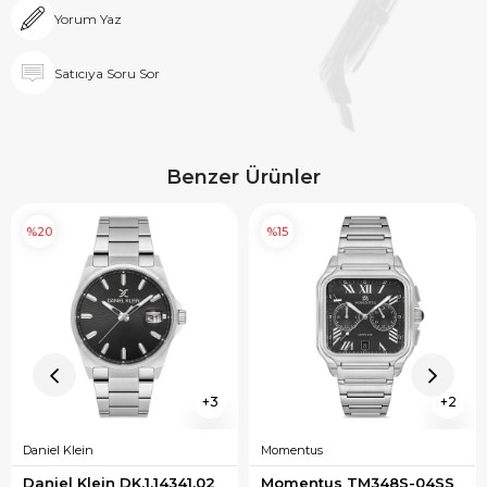
Yorum Yaz
Satıcıya Soru Sor
Benzer Ürünler
%20
%15
3
2
Daniel Klein
Momentus
Daniel Klein DK.1.14341.02 
Momentus TM348S-04SS 