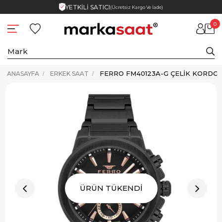
YETKİLİ SATICI
(Ücretsiz Kargo Ve İade)
0
ANASAYFA
ERKEK SAAT
ÜRÜN TÜKENDİ