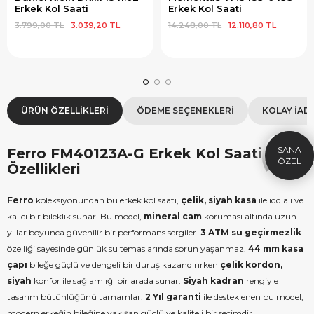
Erkek Kol Saati
Erkek Kol Saati
3.799,00 TL
3.039,20 TL
14.248,00 TL
12.110,80 TL
×
SEPETTE İNDİRİM
SE
9.999 TL üzeri alışverişe özel
19.99
ÜRÜN ÖZELLIKLERI
ÖDEME SEÇENEKLERI
KOLAY İAD
1.000 TL Hediye Çeki
2
HEDIYE1000
HEDIYE
Ferro FM40123A-G Erkek Kol Saati
ÇEKI
Özellikleri
KOPYALA
Ferro
koleksiyonundan bu erkek kol saati,
çelik, siyah kasa
ile iddialı ve
kalıcı bir bileklik sunar. Bu model,
mineral cam
koruması altında uzun
yıllar boyunca güvenilir bir performans sergiler.
3 ATM su geçirmezlik
özelliği sayesinde günlük su temaslarında sorun yaşanmaz.
44 mm kasa
çapı
bileğe güçlü ve dengeli bir duruş kazandırırken
çelik kordon,
siyah
konfor ile sağlamlığı bir arada sunar.
Siyah kadran
rengiyle
tasarım bütünlüğünü tamamlar.
2 Yıl garanti
ile desteklenen bu model,
modern erkeğin bileğine yakışan güçlü ve kaliteli bir seçimdir.