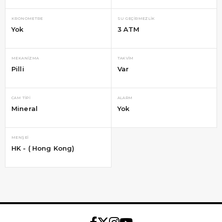
KRONOMETRE
SU GEÇIRMEZLIK
Yok
3 ATM
MEKANIZMA
TAKVIM
Pilli
Var
CAM TIPI
ALARM
Mineral
Yok
MENŞEI
HK - ( Hong Kong)