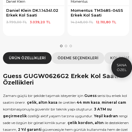
Daniel Klein
Momentus
Daniel Klein DK.1.14341.02 
Momentus TM348S-04SS 
Erkek Kol Saati
Erkek Kol Saati
3.799,00 TL
3.039,20 TL
14.248,00 TL
12.110,80 TL
×
SEPETTE İNDİRİM
SE
9.999 TL üzeri alışverişe özel
19.99
1.000 TL Hediye Çeki
2
ÜRÜN ÖZELLIKLERI
ÖDEME SEÇENEKLERI
KOLAY İAD
HEDIYE1000
HEDIYE
ÇEKI
KOPYALA
Guess GUGW0626G2 Erkek Kol Saati
Özellikleri
Zamanı güçlü bir şekilde taşımak isteyenler için
Guess
serisi bu erkek kol
saatini önerir.
çelik, altın kasa
ile üretilen
44 mm kasa
,
mineral cam
kombinasyonuyla güvenilir bir teknik yapı oluşturur.
3 ATM su
geçirmezlik
özelliği aktif yaşam tarzına uygundur.
Yeşil kadran
rengi
sade ve özgün bir görsel kimlik sunar.
çelik kordon, altın
ile desteklenen
tasarım,
2 Yıl garanti
güvencesiyle hem günlük kullanımda hem de özel