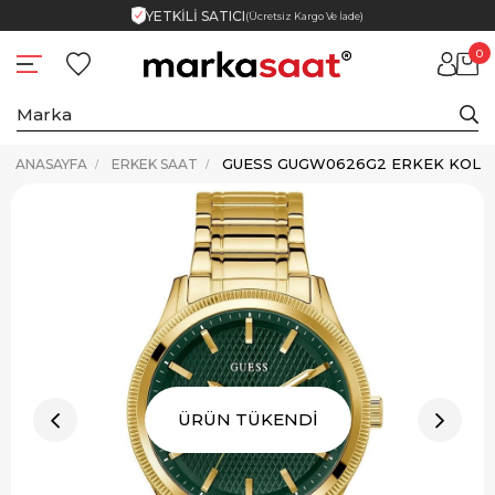
YETKİLİ SATICI
(Ücretsiz Kargo Ve İade)
0
GUESS GUGW0626G2 ERKEK KOL S
ANASAYFA
ERKEK SAAT
ÜRÜN TÜKENDİ