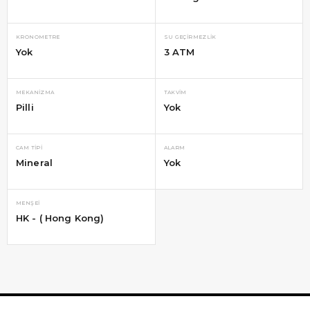
KRONOMETRE
SU GEÇIRMEZLIK
Yok
3 ATM
MEKANIZMA
TAKVIM
Pilli
Yok
CAM TIPI
ALARM
Mineral
Yok
MENŞEI
HK - ( Hong Kong)