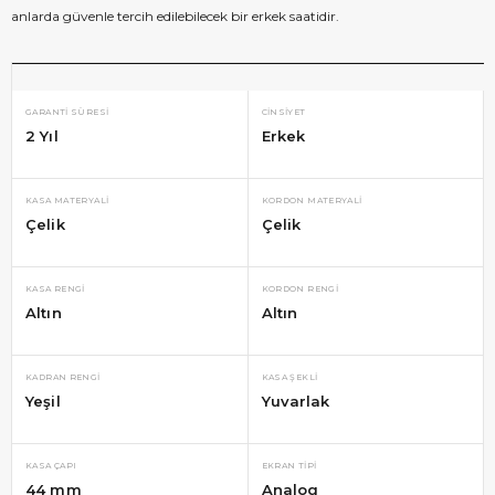
anlarda güvenle tercih edilebilecek bir erkek saatidir.
GARANTI SÜRESI
CINSIYET
2 Yıl
Erkek
KASA MATERYALI
KORDON MATERYALI
Çelik
Çelik
KASA RENGI
KORDON RENGI
Altın
Altın
KADRAN RENGI
KASA ŞEKLI
Yeşil
Yuvarlak
KASA ÇAPI
EKRAN TIPI
44 mm
Analog