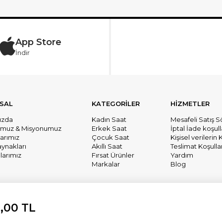
App Store
İndir
SAL
KATEGORİLER
HİZMETLER
ızda
Kadın Saat
Mesafeli Satış 
umuz & Misyonumuz
Erkek Saat
İptal İade koşull
larımız
Çocuk Saat
Kişisel verileri
aynakları
Akıllı Saat
Teslimat Koşullar
arımız
Fırsat Ürünler
Yardım
Markalar
Blog
9,00 TL