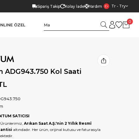
Tr - Try
Sipariş Takip
Kolay İade
Yardım
0
NLINE ÖZEL
 ADG943.750 Kol Saati
 TL
G943.750
um
NTUM SATICISI
Ürünlerimiz,
Arıkan Saat A.Ş.'nin 2 Yıllık Resmî
antisi
altındadır. Her ürün, orijinal kutusu ve faturasıyla
ektedir.