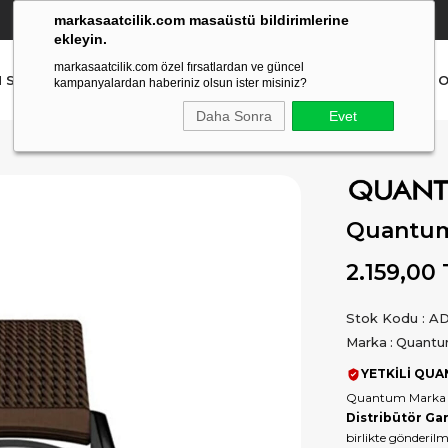
markasaatcilik.com masaüstü bildirimlerine
YETKİLİ SATICI
(Ücretsiz Kargo Ve İade)
ekleyin.
markasaatcilik.com özel fırsatlardan ve güncel
N SAAT
ERKEK SAAT
AKILLI SAAT
ÇOCUK SAAT
O
kampanyalardan haberiniz olsun ister misiniz?
Daha Sonra
Evet
Quantum
2.159,00
Stok Kodu
AD
Marka
:
Quant
YETKİLİ QUA
Quantum Marka 
Distribütör Gar
birlikte gönderilm