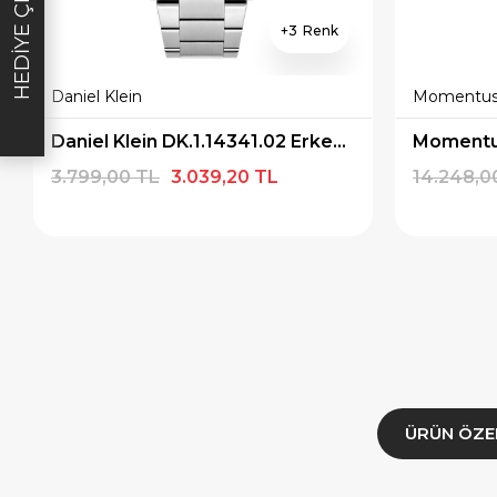
HEDIYE ÇEKI
3
E1000
HEDIYE2000
HED
Daniel Klein
Momentu
ALA
KOPYALA
K
Daniel Klein DK.1.14341.02 Erkek Kol Saati
3.799,00 TL
3.039,20 TL
14.248,0
ÜRÜN ÖZE