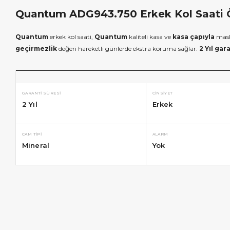
Quantum ADG943.750 Erkek Kol Saati Öz
Quantum
erkek kol saati,
Quantum
kaliteli kasa ve
kasa çapıyla
masku
geçirmezlik
değeri hareketli günlerde ekstra koruma sağlar.
2 Yıl gar
GARANTI SÜRESI
CINSIYET
2 Yıl
Erkek
CAM TIPI
ALARM
Mineral
Yok