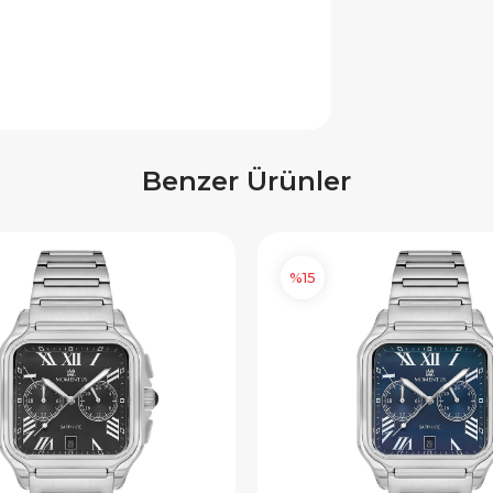
Benzer Ürünler
%15
×
×
E İNDİRİM
SEPETTE İNDİRİM
 alışverişe özel 500
9.999 TL üzeri alışverişe özel
ediye Çeki
1.000 TL Hediye Çeki