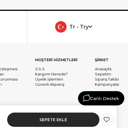
Tr - Try
MÜŞTERİ HİZMETLERİ
ŞİRKET
Sözleşmesi
S.S.S.
Anasayfa
arı
Kargom Nerede?
Sepetim
n Korunması
Üyelik İşlemleri
Sipariş Takibi
ı
Güvenli Alışveriş
Kampanyalar
Canlı Destek