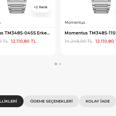
2
IYE500
HEDIYE1000
s
Momentus
OPYALA
KOPYALA
Momentus TM348S-04SS Erkek Kol Saati
0 TL
12.110,80 TL
14.248,00 TL
12.110,80
LLIKLERI
ÖDEME SEÇENEKLERI
KOLAY İADE