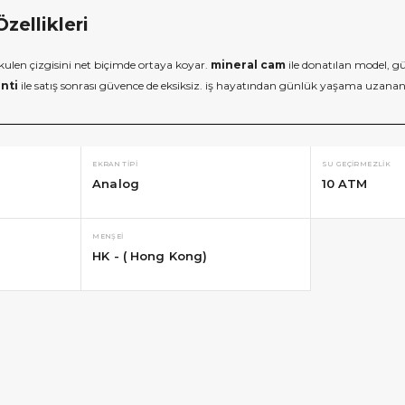
ellikleri
len çizgisini net biçimde ortaya koyar.
mineral cam
ile donatılan model, 
anti
ile satış sonrası güvence de eksiksiz. iş hayatından günlük yaşama uzanan 
EKRAN TIPI
SU GEÇIRMEZLIK
Analog
10 ATM
MENŞEI
HK - ( Hong Kong)