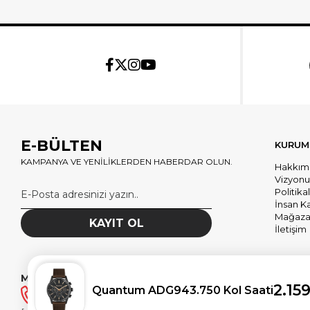
E-BÜLTEN
KURUM
KAMPANYA VE YENİLİKLERDEN HABERDAR OLUN.
Hakkım
Vizyon
Politika
İnsan K
Mağazal
KAYIT OL
İletişim
MÜŞTERİ HİZMETLERİ
2.15
Quantum ADG943.750 Kol Saati
(0530) 180 58 58