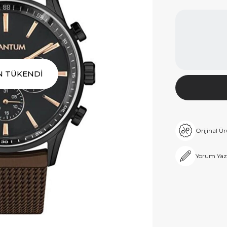
N TÜKENDİ
Orijinal Ü
Yorum Yaz