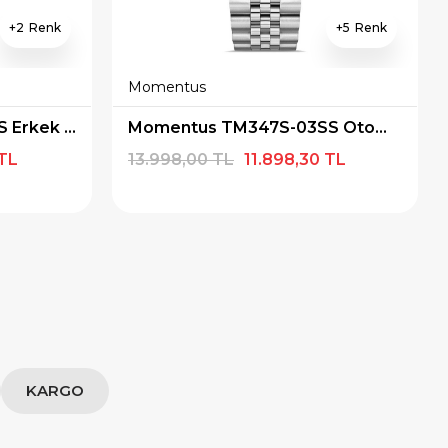
2
5
Momentus
Momentus TM348S-11SS Erkek Kol Saati
Momentus TM347S-03SS Otomatik Erkek Kol Saati
 TL
13.998,00 TL
11.898,30 TL
KARGO