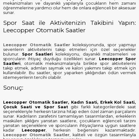
mekanizmaları ve dayanıklı yapılarıyla çocukların hem zamanı
öğrenmelerine yardımcı olur hem de onlara eğlenceli bir aksesuar
sunar.
Spor Saat ile Aktivitenizin Takibini Yapın:
Leecopper Otomatik Saatler
Leecopper Otomatik Saatler
koleksiyonunda, spor yapmayı
sevenlerin aktivitelerini takip etmeleri için özel seçenekler
bulunur.
Spor Saatleri
koleksiyonu, dayanıklı malzemeleri ve
sporcuların ihtiyaç duyduğu özellikleri sunar.
Leecopper Spor
Saatleri
, otomatik mekanizmalarıyla birlikte spor aktivitelerini
takip etmek, adımları saymak ve kalori yakımını takip etmek için
kullanılabilir. Bu saatler, spor yaparken şıklığından ödün vermek
istemeyenlerin tercihi olabilir.
Sonuç:
Leecopper Otomatik Saatler, Kadın Saati, Erkek Kol Saati,
Çocuk Saati ve Spor Saat
gibi farklı kategorilerdeki saat
seçenekleriyle herkesin tarzına hitap eden özel zaman parçalarını
sunar. Kadınların zarafetini tamamlayan tasarımlardan, erkeklerin
maskülen şıklığını yansıtan saatlere, çocukların eğlenceli tarzını
yansıtan seçeneklere ve sporcuların ihtiyaçlarına uygun saatlere
kadar
Leecopper
, herkesin beğenisini kazanmaktadır.
Leecopper Otomatik Saatler
, kaliteli ve özgün tasarımlarıyla