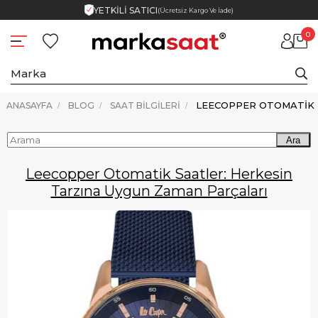
YETKİLİ SATICI
(Ücretsiz Kargo Ve İade)
0
ANASAYFA
BLOG
SAAT BILGILERI
Ara
Leecopper Otomatik Saatler: Herkesin
Tarzına Uygun Zaman Parçaları