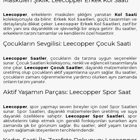
Leecopper
, erkeklerin maskülen şıklığını yansıtan
Kol Saati
koleksiyonuyla da bilinir.
Erkek Kol Saatleri
, güçlü tasarımları ve
detaylarıyla dikkat çeker.
Leecopper Erkek Kol Saatleri
, zarif bir
stilin yanı sıra dayanıklılık ve işlevselliği bir araya getirir. Bu saatler,
erkeklerin tarzını tamamlar ve kendilerini özel hissettirir.
Çocukların Sevgilisi: Leecopper Çocuk Saati
Leecopper Saatler
, çocukların da tarzına uygun seçenekler
sunar. Çocuk Saatleri koleksiyonu, renkli ve eğlenceli tasarımlarıyla
öne çıkar.
Leecopper Çocuk Saatler
i, dayanıklı malzemelerden
üretilmiş olup çocukların aktif yaşamlarına uyum sağlar. Bu saatler,
çocukların zamanı öğrenmelerine yardımcı olurken aynı zamanda
onların tarzını yansıtır.
Aktif Yaşamın Parçası: Leecopper Spor Saat
Leecopper
, spor yapmayı seven bireyler için özel Spor Saatleri
sunar. Spor Saatleri, dayanıklı malzemelerden üretilmiş ve suya
dayanıklı özelliklere sahiptir.
Leecopper Spor Saatleri
, spor
aktivitelerini takip etmek için gerekli fonksiyonları sunarken aynı
zamanda şık bir görünüm sağlar. Bu saatler, aktif yaşam tarzına
uyum sağlamak isteyenlerin tercihlerindendir.