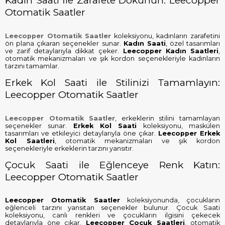
Kadın Saati İle Zarafete Dokunun: Leecopper
Otomatik Saatler
Leecopper Otomatik Saatler
koleksiyonu, kadınların zarafetini
ön plana çıkaran seçenekler sunar.
Kadın Saati
, özel tasarımları
ve zarif detaylarıyla dikkat çeker.
Leecopper Kadın Saatleri
,
otomatik mekanizmaları ve şık kordon seçenekleriyle kadınların
tarzını tamamlar.
Erkek Kol Saati ile Stilinizi Tamamlayın:
Leecopper Otomatik Saatler
Leecopper Otomatik Saatler
, erkeklerin stilini tamamlayan
seçenekler sunar.
Erkek Kol Saati
koleksiyonu, maskülen
tasarımları ve etkileyici detaylarıyla öne çıkar.
Leecopper Erkek
Kol Saatleri
, otomatik mekanizmaları ve şık kordon
seçenekleriyle erkeklerin tarzını yansıtır.
Çocuk Saati ile Eğlenceye Renk Katın:
Leecopper Otomatik Saatler
Leecopper Otomatik Saatler
koleksiyonunda, çocukların
eğlenceli tarzını yansıtan seçenekler bulunur. Çocuk Saati
koleksiyonu, canlı renkleri ve çocukların ilgisini çekecek
detaylarıyla öne çıkar.
Leecopper Çocuk Saatleri
, otomatik