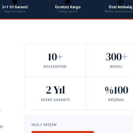
🛡️
🚚
🎁
2+1 Yıl Garanti
Ücretsiz Kargo
Özel Ambalaj
Kayıt ile ekstra
Türkiye geneli
Marka Saatçilik kut
10+
300+
KOLEKSIYON
MODEL
2 Yıl
%100
RESMI GARANTI
ORIJINAL
e
,
HIZLI ERIŞIM
an