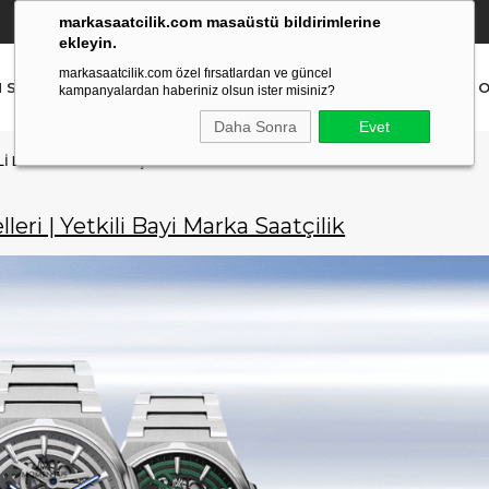
markasaatcilik.com masaüstü bildirimlerine
YETKİLİ SATICI
(Ücretsiz Kargo Ve İade)
ekleyin.
markasaatcilik.com özel fırsatlardan ve güncel
N SAAT
ERKEK SAAT
AKILLI SAAT
ÇOCUK SAAT
O
kampanyalardan haberiniz olsun ister misiniz?
Daha Sonra
Evet
I BAYI MARKA SAATÇILIK
ri | Yetkili Bayi Marka Saatçilik