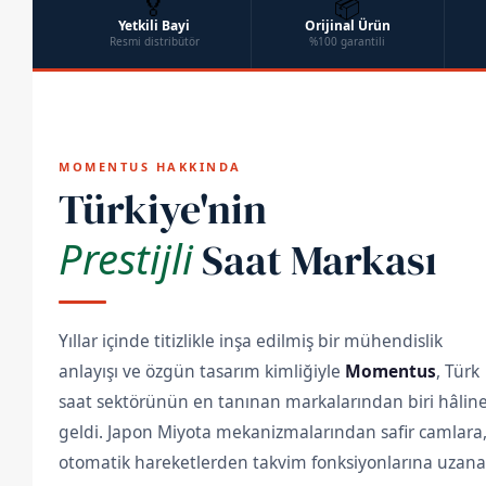
🏅
📦
Yetkili Bayi
Orijinal Ürün
Resmi distribütör
%100 garantili
MOMENTUS HAKKINDA
Türkiye'nin
Prestijli
Saat Markası
Yıllar içinde titizlikle inşa edilmiş bir mühendislik
anlayışı ve özgün tasarım kimliğiyle
Momentus
, Türk
saat sektörünün en tanınan markalarından biri hâlin
geldi. Japon Miyota mekanizmalarından safir camlara
otomatik hareketlerden takvim fonksiyonlarına uzan