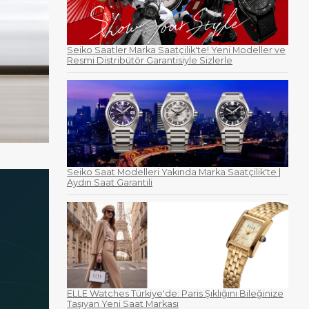
Seiko Saatler Marka Saatçilik'te! Yeni Modeller ve
Resmi Distribütör Garantisiyle Sizlerle
Seiko Saat Modelleri Yakında Marka Saatçilik'te |
Aydın Saat Garantili
ELLE Watches Türkiye'de: Paris Şıklığını Bileğinize
Taşıyan Yeni Saat Markası