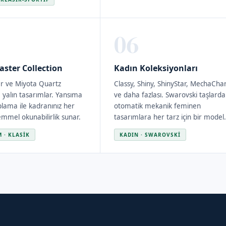
06
aster Collection
Kadın Koleksiyonları
ar ve Miyota Quartz
Classy, Shiny, ShinyStar, MechaCh
 yalın tasarımlar. Yansıma
ve daha fazlası. Swarovski taşlard
plama ile kadranınız her
otomatik mekanik feminen
emmel okunabilirlik sunar.
tasarımlara her tarz için bir model
M · KLASIK
KADIN · SWAROVSKI