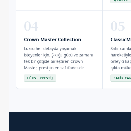
04
05
Crown Master Collection
ClassicM
Lüksü her detayda yaşamak
Safir caml
isteyenler için. Şıklığı, gücü ve zamanı
hareketiyle
tek bir çizgide birleştiren Crown
önleyici ka
Master, prestijin en saf ifadesidir.
ışıkta mük
LÜKS · PRESTIJ
SAFIR CA