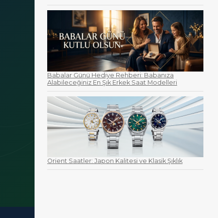
Babalar Günü Hediye Rehberi: Babanıza
Alabileceğiniz En Şık Erkek Saat Modelleri
Orient Saatler: Japon Kalitesi ve Klasik Şıklık