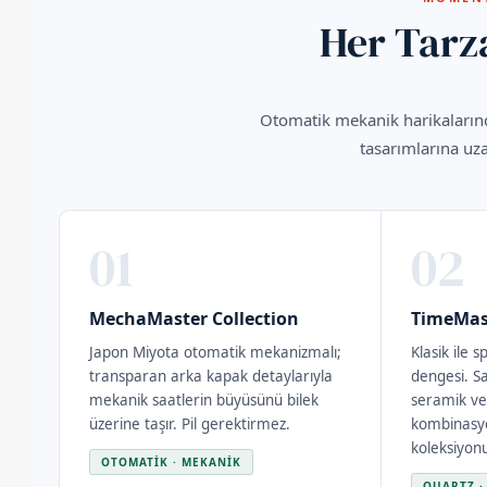
Her Tar
Otomatik mekanik harikalarında
tasarımlarına uz
01
02
MechaMaster Collection
TimeMast
Japon Miyota otomatik mekanizmalı;
Klasik ile 
transparan arka kapak detaylarıyla
dengesi. S
mekanik saatlerin büyüsünü bilek
seramik ve
üzerine taşır. Pil gerektirmez.
kombinasyon
koleksiyon
OTOMATIK · MEKANIK
QUARTZ ·