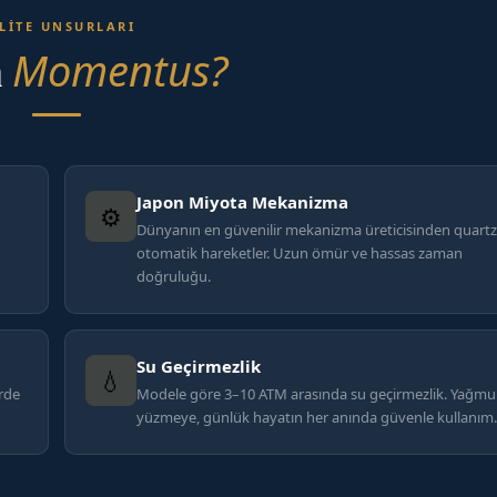
LITE UNSURLARI
Momentus?
n
Japon Miyota Mekanizma
⚙️
Dünyanın en güvenilir mekanizma üreticisinden quartz
otomatik hareketler. Uzun ömür ve hassas zaman
doğruluğu.
Su Geçirmezlik
💧
erde
Modele göre 3–10 ATM arasında su geçirmezlik. Yağm
yüzmeye, günlük hayatın her anında güvenle kullanım.