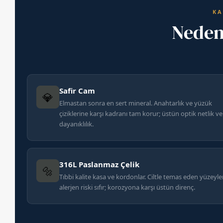
KA
Nede
Safir Cam
💎
Elmastan sonra en sert mineral. Anahtarlık ve yüzük
çiziklerine karşı kadranı tam korur; üstün optik netlik ve
dayanıklılık.
316L Paslanmaz Çelik
🔩
Tıbbi kalite kasa ve kordonlar. Ciltle temas eden yüzeyl
alerjen riski sıfır; korozyona karşı üstün direnç.