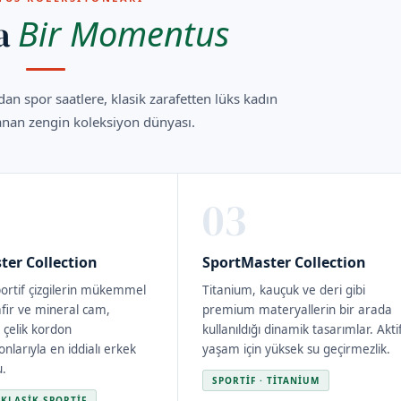
Bir Momentus
za
n spor saatlere, klasik zarafetten lüks kadın
anan zengin koleksiyon dünyası.
03
er Collection
SportMaster Collection
sportif çizgilerin mükemmel
Titanium, kauçuk ve deri gibi
afir ve mineral cam,
premium materyallerin bir arada
 çelik kordon
kullanıldığı dinamik tasarımlar. Akti
larıyla en iddialı erkek
yaşam için yüksek su geçirmezlik.
u.
SPORTIF · TITANIUM
 KLASIK-SPORTIF