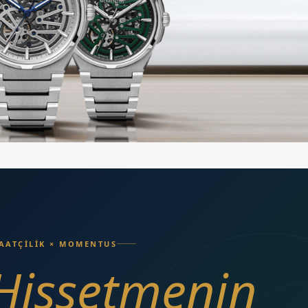
AATÇİLİK × MOMENTUS
Hissetmenin