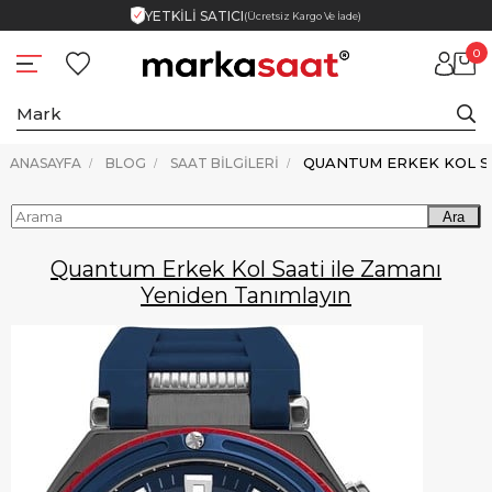
YETKİLİ SATICI
(Ücretsiz Kargo Ve İade)
0
ANASAYFA
BLOG
SAAT BILGILERI
Ara
Quantum Erkek Kol Saati ile Zamanı
Yeniden Tanımlayın