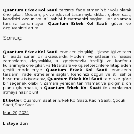
Quantum Erkek Kol Saati
, tarzınızı ifade etmenin bir yolu olarak
öne çıkar. Modern, şık ve işlevsel tasarımıyla dikkat çeken saat,
kendinizi özgün ve stil sahibi hissetmenizi sağlar. Her anlamda
tarzınızı tamamlayan
Quantum Erkek Kol Saati
, güven ve
özgüveninizi artırır.
Sonuç:
Quantum Erkek Kol Saati
, erkekler için şıklığı, işlevselliği ve tarzı
bir arada sunan bir aksesuardır. Modern ve şıktasarımı, hassas
zamanlama, dayanıklılık, su geçirmezlik özelliği ve konforlu
kullanımıyla öne çıkar. Farklı tarzlara ve kişisel tercihlere hitap eden
çeşitli modelleriyle
Quantum Erkek Kol Saati
, erkeklerin
tarzlarını ifade etmelerini sağlar. Kendinizi özgün ve stil sahibi
hissetmek istiyorsanız,
Quantum Erkek Kol Saati
tam size göre
bir seçenek olabilir. Zamanı yeniden tanımlamak ve şıklığınızı ön
plana çıkarmak için
Quantum Erkek Kol Saati
ile adımlarınızı
atmaya hazır olun!
Etiketler:
Quantum Saatler, Erkek Kol Saati, Kadın Saati, Çocuk
Saati, Spor Saat
Mart 20, 2024
Listeye dön