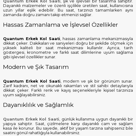
Quantum Erkek Kol Saati
, şık ve işlevsel bir tasarıma sahiptir.
Dayanıklı malzemeler ve özenli işçilikle üretilen saat, kullanıcısına
uzun yıllar eşlik edebilir. Bu saat, tarzınızı tamamlarken aynı
zamanda doğru zamanı takip etmenizi sağlar.
Hassas Zamanlama ve İşlevsel Özellikler
Quantum Erkek Kol Saati
, hassas zamanlama mekanizmasıyla
dikkat çeker. Dakikaları ve saniyeleri doğru bir şekilde ölçmek için
yüksek kaliteli bir saat mekanizması kullanılır. Ayrıca, tarih
göstergesi, kronometre ve farklı saat dilimlerine uyum sağlama
gibi işlevsel özellikler sunar.
Modern ve Şık Tasarım
Quantum Erkek Kol Saati
, modern ve şık bir görünüm sunar.
Zarif kadranı, net ve okunaklı rakamları ve stil sahibi detaylarıyla
dikkat çeker. Farklı renk ve kayış seçenekleriyle kişisel tarzınıza
uyum sağlayabilirsiniz.
Dayanıklılık ve Sağlamlık
Quantum Erkek Kol Saati
, günlük kullanıma uygun dayanıklı bir
yapıya sahiptir. Saat, çizilmelere karşı dayanıklı cam ve sağlam
kasa ile korunur. Bu sayede, aktif bir yaşam tarzına sahipseniz bile
saatini gönül rahatlığıyla kullanabilirsiniz.