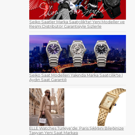
Seiko Saatler Marka Saatçilik'te! Yeni Modeller ve
Resmi Distribütör Garantisiyle Sizlerle
Seiko Saat Modelleri Yakında Marka Saatçilik'te |
Aydın Saat Garantili
ELLE Watches Türkiye'de: Paris Şıklığını Bileğinize
Taşıyan Yeni Saat Markası