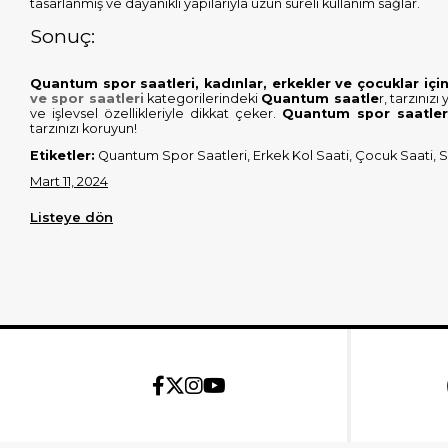
tasarlanmış ve dayanıklı yapılarıyla uzun süreli kullanım sağlar.
Sonuç:
Quantum spor saatleri, kadınlar, erkekler ve çocuklar içi
ve spor saatleri
kategorilerindeki
Quantum saatle
r, tarzınız
ve işlevsel özellikleriyle dikkat çeker.
Quantum spor saatler
tarzınızı koruyun!
Etiketler:
Quantum Spor Saatleri, Erkek Kol Saati, Çocuk Saati, 
Mart 11, 2024
Listeye dön