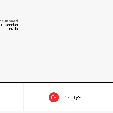
çocuk saati
 tasarımları
er anınızda
Tr - Try