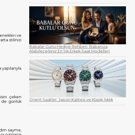
çenekleri ve
ta stilinizi
Babalar Günü Hediye Rehberi: Babanıza
Alabileceğiniz En Şık Erkek Saat Modelleri
 yapılarıyla
isini çeken
Orient Saatler: Japon Kalitesi ve Klasik Şıklık
 de günlük
adım sayma,
r rutininizi