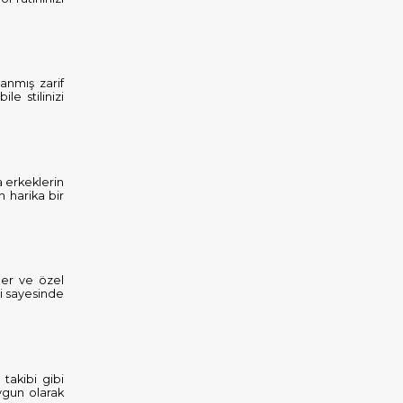
anmış zarif
le stilinizi
a erkeklerin
in harika bir
ler ve özel
ri sayesinde
takibi gibi
uygun olarak