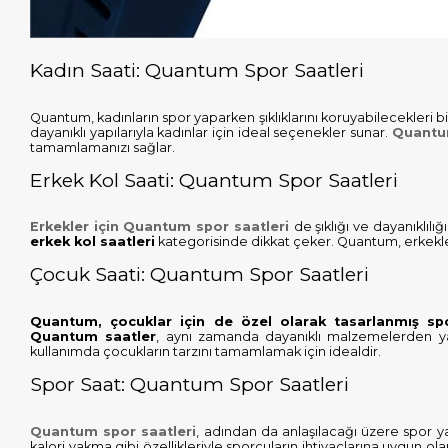
Kadın Saati: Quantum Spor Saatleri
Quantum, kadınların spor yaparken şıklıklarını koruyabilecekleri bir
dayanıklı yapılarıyla kadınlar için ideal seçenekler sunar.
Quantum
tamamlamanızı sağlar.
Erkek Kol Saati: Quantum Spor Saatleri
Erkekler için Quantum spor saatleri
de şıklığı ve dayanıklılı
erkek kol saatleri
kategorisinde dikkat çeker. Quantum, erkekleri
Çocuk Saati: Quantum Spor Saatleri
Quantum, çocuklar için de özel olarak tasarlanmış sp
Quantum saatler
, aynı zamanda dayanıklı malzemelerden ya
kullanımda çocukların tarzını tamamlamak için idealdir.
Spor Saat: Quantum Spor Saatleri
Quantum spor saatleri
, adından da anlaşılacağı üzere spor y
kalori yakma gibi özellikleriyle sporcuların ihtiyaçlarına uygun ol