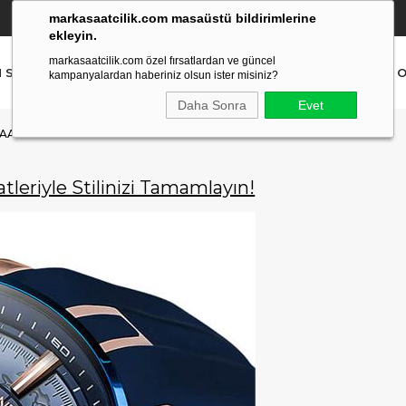
markasaatcilik.com masaüstü bildirimlerine
YETKİLİ SATICI
(Ücretsiz Kargo Ve İade)
ekleyin.
markasaatcilik.com özel fırsatlardan ve güncel
N SAAT
ERKEK SAAT
AKILLI SAAT
ÇOCUK SAAT
O
kampanyalardan haberiniz olsun ister misiniz?
Daha Sonra
Evet
ATLERIYLE STILINIZI TAMAMLAYIN!
leriyle Stilinizi Tamamlayın!