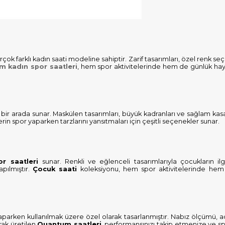
çok farklı kadın saati modeline sahiptir. Zarif tasarımları, özel renk se
 kadın spor saatleri
, hem spor aktivitelerinde hem de günlük hayat
ğı bir arada sunar. Maskülen tasarımları, büyük kadranları ve sağlam kasa
n spor yaparken tarzlarını yansıtmaları için çeşitli seçenekler sunar.
or saatleri
sunar. Renkli ve eğlenceli tasarımlarıyla çocukların ilg
pılmıştır.
Çocuk saati
koleksiyonu, hem spor aktivitelerinde hem
aparken kullanılmak üzere özel olarak tasarlanmıştır. Nabız ölçümü, 
arak üretilen
Quantum saatleri
, performansınızı takip etmenize ve spo