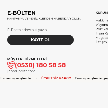
E-BÜLTEN
KURUM
KAMPANYA VE YENİLİKLERDEN HABERDAR OLUN.
Hakkım
Vizyon
Politika
İnsan K
Mağazal
KAYIT OL
İletişim
MÜŞTERİ HİZMETLERİ
(0530) 180 58 58
[email protected]
eri siparişlerde
•
ÜCRETSİZ KARGO
Tüm siparişlerde geçerl
© 2025
markasaatcilik.com
- Tüm hakları saklıdır.