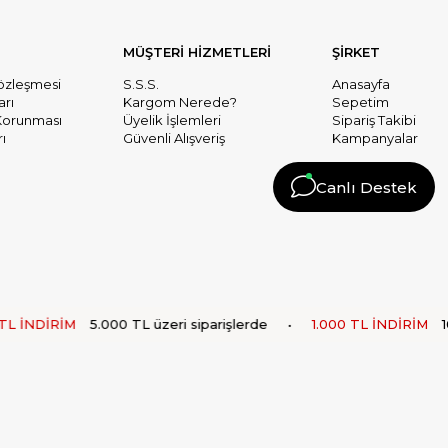
MÜŞTERİ HİZMETLERİ
ŞİRKET
Sözleşmesi
S.S.S.
Anasayfa
arı
Kargom Nerede?
Sepetim
n Korunması
Üyelik İşlemleri
Sipariş Takibi
ı
Güvenli Alışveriş
Kampanyalar
Canlı Destek
 İNDİRİM
5.000 TL üzeri siparişlerde
•
1.000 TL İNDİRİM
10.0