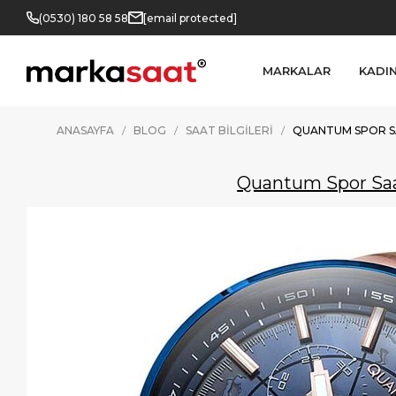
(0530) 180 58 58
[email protected]
MARKALAR
KADI
ANASAYFA
BLOG
SAAT BILGILERI
QUANTUM SPOR SA
Quantum Spor Saat