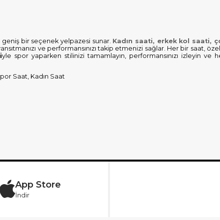
n
geniş bir seçenek yelpazesi sunar.
Kadın saati, erkek kol saati, 
ı yansıtmanızı ve performansınızı takip etmenizi sağlar. Her bir saat, özel
i
yle spor yaparken stilinizi tamamlayın, performansınızı izleyin ve h
Spor Saat, Kadın Saat
App Store
İndir