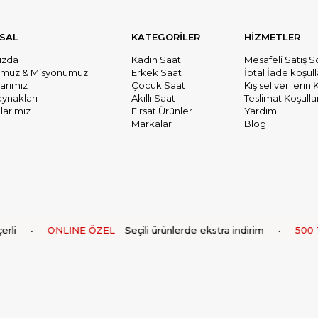
SAL
KATEGORİLER
HİZMETLER
ızda
Kadın Saat
Mesafeli Satış 
umuz & Misyonumuz
Erkek Saat
İptal İade koşull
larımız
Çocuk Saat
Kişisel verileri
aynakları
Akıllı Saat
Teslimat Koşullar
arımız
Fırsat Ürünler
Yardım
Markalar
Blog
i
•
ONLINE ÖZEL
Seçili ürünlerde ekstra indirim
•
500 TL