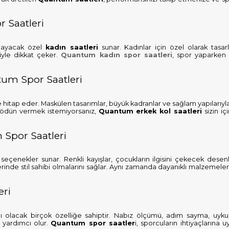
r Saatleri
ağlayacak özel
kadın saatleri
sunar. Kadınlar için özel olarak tasarl
iyle dikkat çeker.
Quantum kadın spor saatleri
, spor yaparken bi
tum Spor Saatleri
e hitap eder. Maskülen tasarımlar, büyük kadranlar ve sağlam yapılarıyl
en ödün vermek istemiyorsanız,
Quantum erkek kol saatleri
sizin iç
 Spor Saatleri
 seçenekler sunar. Renkli kayışlar, çocukların ilgisini çekecek desen
elerinde stil sahibi olmalarını sağlar. Aynı zamanda dayanıklı malzemele
eri
ı olacak birçok özelliğe sahiptir. Nabız ölçümü, adım sayma, uyku 
 yardımcı olur.
Quantum spor saatler
i, sporcuların ihtiyaçlarına 