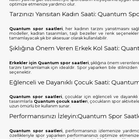
optimize etmenize yardımcı olur.
Tarzınızı Yansıtan Kadın Saati: Quantum Spo
Quantum spor saatleri
, her kadının tarzını yansıtmasını s
modeller, kadran tasarımları, taşlı bezeller ve renk seçenekler
tamamlayacak şık bir aksesuar olarak kullanılabilir.
Şıklığına Önem Veren Erkek Kol Saati: Quan
Erkekler için Quantum spor saatleri
, şıklığına önem verenler
tarzını tamamlamak için idealdir. Spor yaparken bile stilinizd
seçenektir.
Eğlenceli ve Dayanıklı Çocuk Saati: Quantum
Quantum spor saatleri
, çocuklar için eğlenceli ve dayanıklı
tasarımlarla
Quantum çocuk saatler
i, çocukların spor aktivit
uzun ömürlü bir kullanım sunar.
Performansınızı İzleyin:Quantum Spor Saatl
Quantum spor saatleri
, performansınızı izlemenize yardımc
özellikleriyle spor yaparken performansınızı optimize etmenize