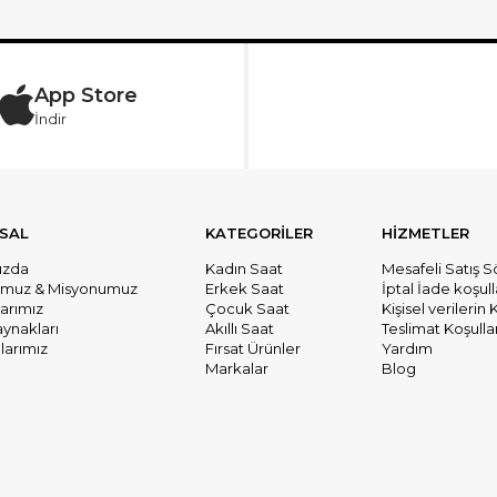
App Store
İndir
SAL
KATEGORİLER
HİZMETLER
ızda
Kadın Saat
Mesafeli Satış 
umuz & Misyonumuz
Erkek Saat
İptal İade koşull
larımız
Çocuk Saat
Kişisel verileri
aynakları
Akıllı Saat
Teslimat Koşullar
arımız
Fırsat Ürünler
Yardım
Markalar
Blog