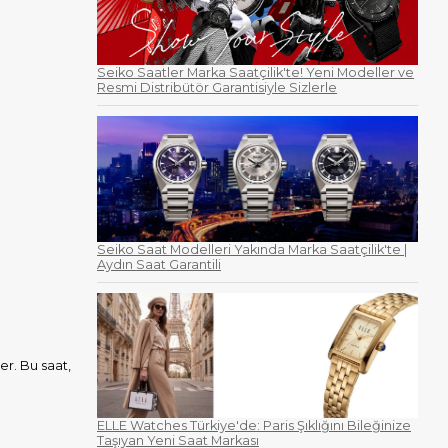
Seiko Saatler Marka Saatçilik'te! Yeni Modeller ve
Resmi Distribütör Garantisiyle Sizlerle
Seiko Saat Modelleri Yakında Marka Saatçilik'te |
Aydın Saat Garantili
er. Bu saat,
ELLE Watches Türkiye'de: Paris Şıklığını Bileğinize
Taşıyan Yeni Saat Markası