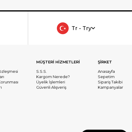
Tr - Try
MÜŞTERİ HİZMETLERİ
ŞİRKET
Sözleşmesi
S.S.S.
Anasayfa
arı
Kargom Nerede?
Sepetim
n Korunması
Üyelik İşlemleri
Sipariş Takibi
ı
Güvenli Alışveriş
Kampanyalar