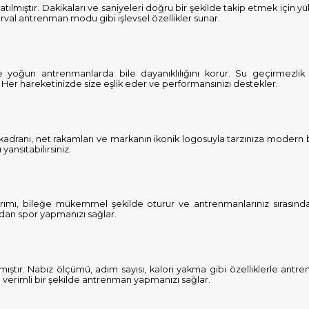
mıştır. Dakikaları ve saniyeleri doğru bir şekilde takip etmek için yük
erval antrenman modu gibi işlevsel özellikler sunar.
e yoğun antrenmanlarda bile dayanıklılığını korur. Su geçirmezlik 
ar. Her hareketinizde size eşlik eder ve performansınızı destekler.
ik kadranı, net rakamları ve markanın ikonik logosuyla tarzınıza modern
yansıtabilirsiniz.
arımı, bileğe mükemmel şekilde oturur ve antrenmanlarınız sırasında 
dan spor yapmanızı sağlar.
nmıştır. Nabız ölçümü, adım sayısı, kalori yakma gibi özelliklerle antre
e verimli bir şekilde antrenman yapmanızı sağlar.