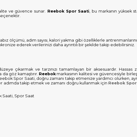
alite ve güvence sunar.
Reebok Spor Saati
, bu markanın yüksek sta
seçenektir.
abız ölçümü, adım sayısı, kalori yakma gibi özelliklerle antrenmanların
nkronize ederek verilerinizi daha ayrıntılı bir şekilde takip edebilirsiniz.
düzeye çıkarmak ve tarzınızı tamamlayan bir aksesuardır. Hassas
yla da göz kamaştırır.
Reebok
markasının kalitesi ve güvencesiyle birle
ir. Reebok Spor Saati, doğru zamanı takip etmenize yardımcı olurken, 
 her adımda takip etmek ve zamanı doğru kullanmak için
Reebok Spor
k Saati, Spor Saat