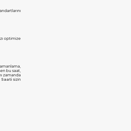
ndartlarını
ızı optimize
 zamanlama,
şen bu saat,
aynı zamanda
 Saati
sizin