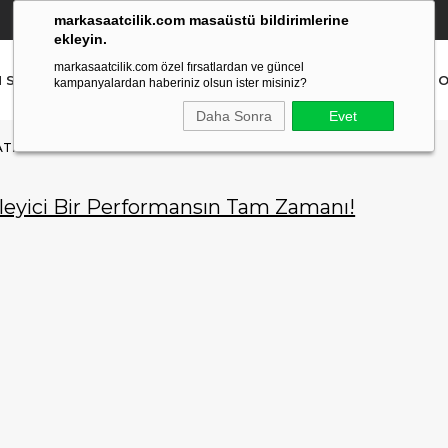
markasaatcilik.com masaüstü bildirimlerine
YETKİLİ SATICI
(Ücretsiz Kargo Ve İade)
ekleyin.
markasaatcilik.com özel fırsatlardan ve güncel
N SAAT
ERKEK SAAT
AKILLI SAAT
ÇOCUK SAAT
O
kampanyalardan haberiniz olsun ister misiniz?
Daha Sonra
Evet
I ILE ETKILEYICI BIR PERFORMANSIN TAM ZAMANI!
ileyici Bir Performansın Tam Zamanı!