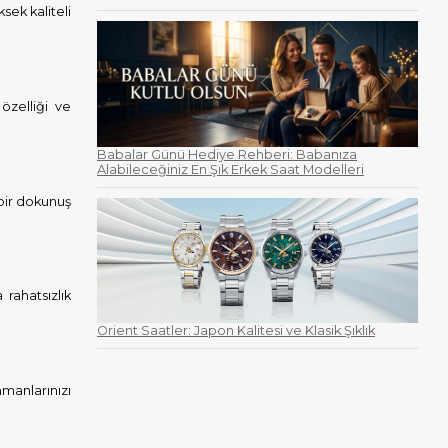
sek kaliteli
özelliği ve
Babalar Günü Hediye Rehberi: Babanıza
Alabileceğiniz En Şık Erkek Saat Modelleri
 bir dokunuş
rahatsızlık
Orient Saatler: Japon Kalitesi ve Klasik Şıklık
nmanlarınızı