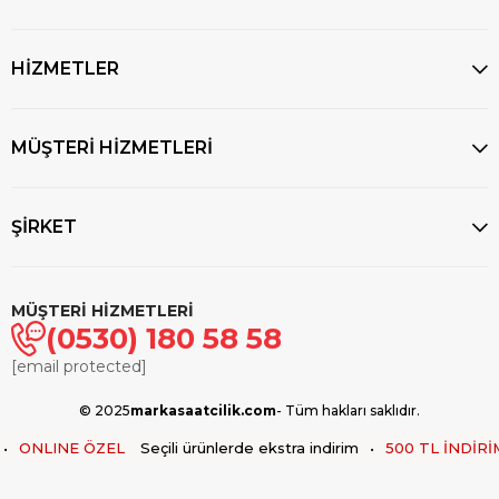
HİZMETLER
MÜŞTERİ HİZMETLERİ
ŞİRKET
MÜŞTERİ HİZMETLERİ
(0530) 180 58 58
[email protected]
© 2025
markasaatcilik.com
- Tüm hakları saklıdır.
•
ONLINE ÖZEL
Seçili ürünlerde ekstra indirim
•
500 TL İNDİRİM