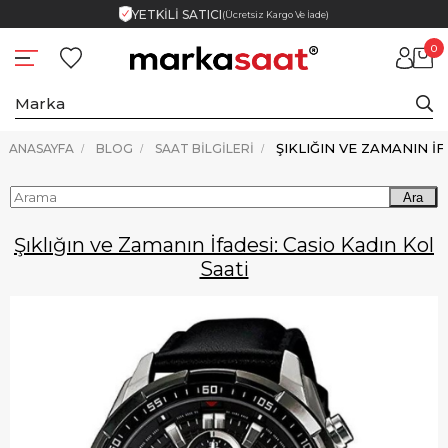
YETKİLİ SATICI
(Ücretsiz Kargo Ve İade)
0
ANASAYFA
BLOG
SAAT BILGILERI
Ara
Şıklığın ve Zamanın İfadesi: Casio Kadın Kol
Saati