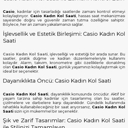
Casio
, kadınlar için tasarladığı saatlerde zamanı kontrol etmeyi
kolaylaştırıyor.
Casio Kadın Kol Saati
, hassas saat mekanizması
sayesinde doğru ve güvenilir zaman tutma özelliğine sahiptir.
Böylece, her an zamanı yakalamanızı sağlar.
İşlevsellik ve Estetik Birleşimi: Casio Kadın Kol
Saati
Casio Kadın Kol Saati
, işlevselliği ve estetiği bir arada sunar. Bu
saatler, pratik düğme ve kadran düzenlemeleriyle kullanımı
kolaydır. Alarm, takvim, kronometre gibi özelliklerle donatılmış
olan
Casio Kadın Kol Saati
, günlük yaşamınızı kolaylaştırmak için
ideal bir seçenektir.
Dayanıklıkta Öncü: Casio Kadın Kol Saati
Casio Kadın Kol Saati
, dayanıklılık konusunda öncüdür. Aktif bir
yaşam tarzına sahip kadınlar için tasarlanmış olan bu saatler,
çizilmelere ve darbelere karşı dayanıklıdır. Gündelik kullanımda
rahatlıkla kullanabileceğiniz bir saat arıyorsanız,
Casio Kadın Kol
Saati
sizin için mükemmel bir seçenektir.
Şık ve Zarif Tasarımlar: Casio Kadın Kol Saati
ile Stilinizi Tamamlayın