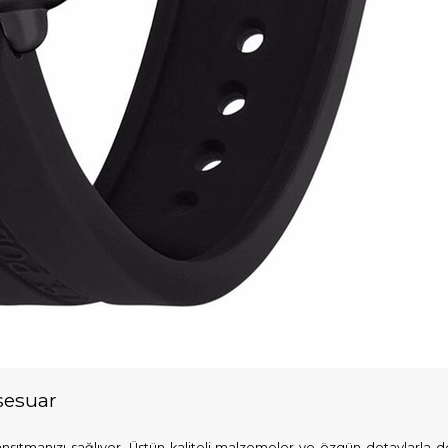
ksesuar
ı yansıtmanızı sağlıyor. Üstün kaliteli malzemeler ve özgün detaylarla 