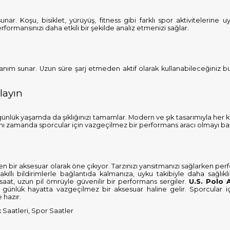
 sunar. Koşu, bisiklet, yürüyüş, fitness gibi farklı spor aktivitelerine 
rformansınızı daha etkili bir şekilde analiz etmenizi sağlar.
llanım sunar. Uzun süre şarj etmeden aktif olarak kullanabileceğiniz b
.
layın
 günlük yaşamda da şıklığınızı tamamlar. Modern ve şık tasarımıyla her
 aynı zamanda sporcular için vazgeçilmez bir performans aracı olmayı ba
tiren bir aksesuar olarak öne çıkıyor. Tarzınızı yansıtmanızı sağlarken per
ıllı bildirimlerle bağlantıda kalmanıza, uyku takibiyle daha sağlıkl
 saat, uzun pil ömrüyle güvenilir bir performans sergiler.
U.S. Polo 
 günlük hayatta vazgeçilmez bir aksesuar haline gelir. Sporcular içi
 hazır.
k Saatleri, Spor Saatler