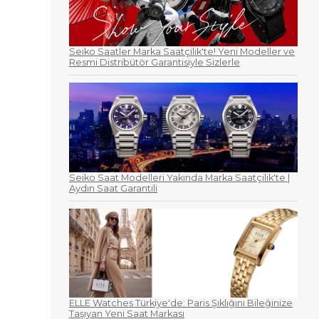
Seiko Saatler Marka Saatçilik'te! Yeni Modeller ve
Resmi Distribütör Garantisiyle Sizlerle
Seiko Saat Modelleri Yakında Marka Saatçilik'te |
Aydın Saat Garantili
ELLE Watches Türkiye'de: Paris Şıklığını Bileğinize
Taşıyan Yeni Saat Markası