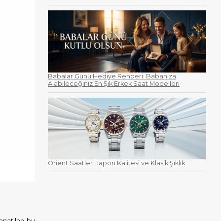
Babalar Günü Hediye Rehberi: Babanıza
Alabileceğiniz En Şık Erkek Saat Modelleri
Orient Saatler: Japon Kalitesi ve Klasik Şıklık
donatılan bu