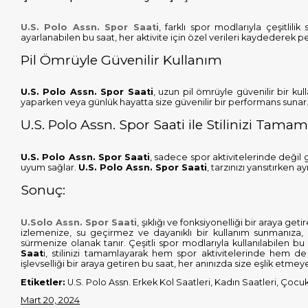
U.S. Polo Assn. Spor Saati
, farklı spor modlarıyla çeşitlilik
ayarlanabilen bu saat, her aktivite için özel verileri kaydederek pe
Pil Ömrüyle Güvenilir Kullanım
U.S. Polo Assn. Spor Saati
, uzun pil ömrüyle güvenilir bir ku
yaparken veya günlük hayatta size güvenilir bir performans sunar
U.S. Polo Assn. Spor Saati ile Stilinizi Tamam
U.S. Polo Assn. Spor Saati
, sadece spor aktivitelerinde değil
uyum sağlar.
U.S. Polo Assn. Spor Saati
, tarzınızı yansıtırken
Sonuç:
U.Solo Assn. Spor Saati
, şıklığı ve fonksiyonelliği bir araya ge
izlemenize, su geçirmez ve dayanıklı bir kullanım sunmanıza, ak
sürmenize olanak tanır. Çeşitli spor modlarıyla kullanılabilen bu
Saat
i, stilinizi tamamlayarak hem spor aktivitelerinde hem de
işlevselliği bir araya getiren bu saat, her anınızda size eşlik etmeye
Etiketler:
U.S. Polo Assn. Erkek Kol Saatleri, Kadın Saatleri, Çocu
Mart 20, 2024