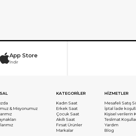
App Store
İndir
SAL
KATEGORİLER
HİZMETLER
ızda
Kadın Saat
Mesafeli Satış 
umuz & Misyonumuz
Erkek Saat
İptal İade koşull
larımız
Çocuk Saat
Kişisel verileri
aynakları
Akıllı Saat
Teslimat Koşullar
arımız
Fırsat Ürünler
Yardım
Markalar
Blog