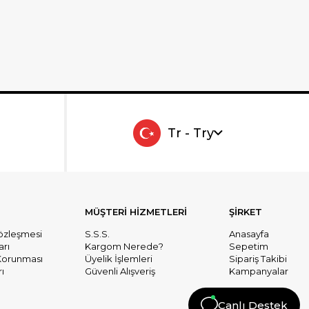
Tr - Try
MÜŞTERİ HİZMETLERİ
ŞİRKET
Sözleşmesi
S.S.S.
Anasayfa
arı
Kargom Nerede?
Sepetim
n Korunması
Üyelik İşlemleri
Sipariş Takibi
ı
Güvenli Alışveriş
Kampanyalar
Canlı Destek