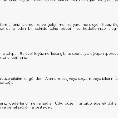
performansınızı izlemenize ve geliştirmenize yardımcı oluyor. Nabız ö
inizi daha etkin bir şekilde takip edebilir ve hedeflerinize ula
ma sahiptir. Bu özellik, yüzme, koşu gibi su sporlarıyla uğraşan sporcula
ullanabilirsiniz.
rak size bildirimler gönderir. Arama, mesaj veya sosyal medya bildirimle
zı sağlar.
litenizi değerlendirmenizi sağlar. Uyku düzeninizi takip ederek daha 
ı ve genel sağlığınızı destekler.