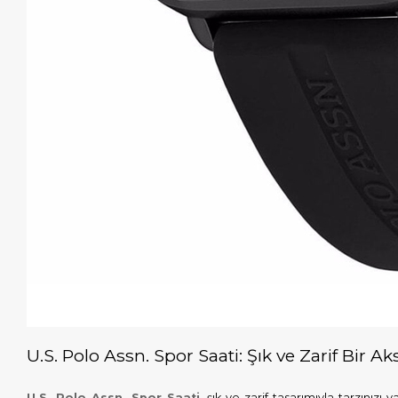
U.S. Polo Assn. Spor Saati: Şık ve Zarif Bir A
U.S. Polo Assn. Spor Saati
, şık ve zarif tasarımıyla tarzınız