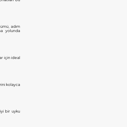
lçümü, adım
şma yolunda
r için ideal
rini kolayca
iyi bir uyku