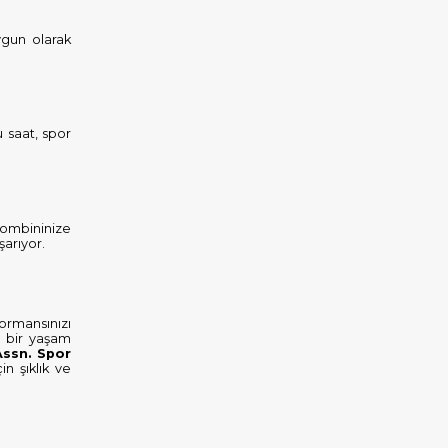
uygun olarak
u saat, spor
 kombininize
şarıyor.
formansınızı
ı bir yaşam
Assn. Spor
n şıklık ve