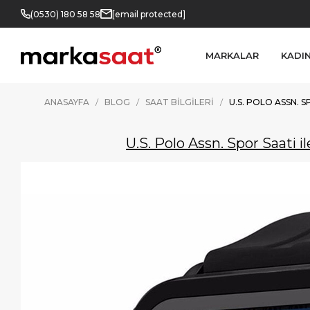
(0530) 180 58 58
[email protected]
MARKALAR
KADI
ANASAYFA
BLOG
SAAT BILGILERI
U.S. POLO ASSN. 
U.S. Polo Assn. Spor Saati i