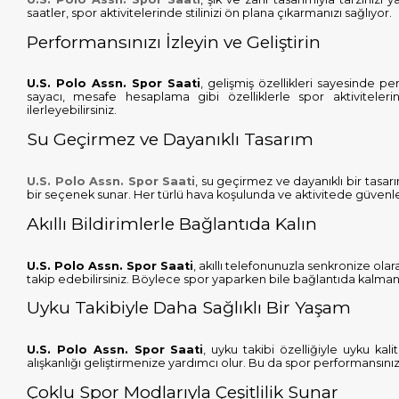
saatler, spor aktivitelerinde stilinizi ön plana çıkarmanızı sağlıyor.
Performansınızı İzleyin ve Geliştirin
U.S. Polo Assn. Spor Saati
, gelişmiş özellikleri sayesinde 
sayacı, mesafe hesaplama gibi özelliklerle spor aktiviteler
ilerleyebilirsiniz.
Su Geçirmez ve Dayanıklı Tasarım
U.S. Polo Assn. Spor Saati
, su geçirmez ve dayanıklı bir tasarı
bir seçenek sunar. Her türlü hava koşulunda ve aktivitede güvenle k
Akıllı Bildirimlerle Bağlantıda Kalın
U.S. Polo Assn. Spor Saati
, akıllı telefonunuzla senkronize ola
takip edebilirsiniz. Böylece spor yaparken bile bağlantıda kalmanı
Uyku Takibiyle Daha Sağlıklı Bir Yaşam
U.S. Polo Assn. Spor Saati
, uyku takibi özelliğiyle uyku ka
alışkanlığı geliştirmenize yardımcı olur. Bu da spor performansınız
Çoklu Spor Modlarıyla Çeşitlilik Sunar