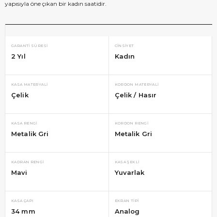
yapısıyla öne çıkan bir kadın saatidir.
GARANTI SÜRESI
CINSIYET
2 Yıl
Kadın
KASA MATERYALI
KORDON MATERYALI
Çelik
Çelik / Hasır
KASA RENGI
KORDON RENGI
Metalik Gri
Metalik Gri
KADRAN RENGI
KASA ŞEKLI
Mavi
Yuvarlak
KASA ÇAPI
EKRAN TIPI
34 mm
Analog