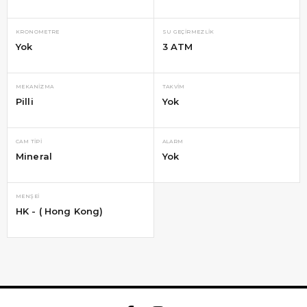
KRONOMETRE
SU GEÇIRMEZLIK
Yok
3 ATM
MEKANIZMA
TAKVIM
Pilli
Yok
CAM TIPI
ALARM
Mineral
Yok
MENŞEI
HK - ( Hong Kong)