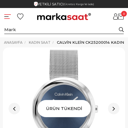
YETKİLİ SATICI
(Ücretsiz Kargo Ve İade)
0
CALVIN KLEIN CK25200014 KADIN 
ANASAYFA
KADIN SAAT
ÜRÜN TÜKENDİ