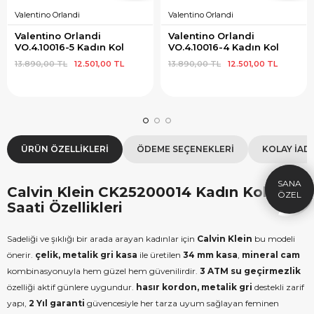
Valentino Orlandi
Valentino Orlandi
Valentino Orlandi 
Valentino Orlandi 
VO.4.10016-5 Kadın Kol 
VO.4.10016-4 Kadın Kol 
Saati
Saati
13.890,00 TL
12.501,00 TL
13.890,00 TL
12.501,00 TL
×
SEPETTE İNDİRİM
SE
9.999 TL üzeri alışverişe özel
19.99
1.000 TL Hediye Çeki
2
ÜRÜN ÖZELLIKLERI
ÖDEME SEÇENEKLERI
KOLAY İAD
HEDIYE1000
HEDIYE
Calvin Klein CK25200014 Kadın Kol
ÇEKI
Saati Özellikleri
KOPYALA
Sadeliği ve şıklığı bir arada arayan kadınlar için
Calvin Klein
bu modeli
önerir.
çelik, metalik gri kasa
ile üretilen
34 mm kasa
,
mineral cam
kombinasyonuyla hem güzel hem güvenilirdir.
3 ATM su geçirmezlik
özelliği aktif günlere uygundur.
hasır kordon, metalik gri
destekli zarif
yapı,
2 Yıl garanti
güvencesiyle her tarza uyum sağlayan feminen