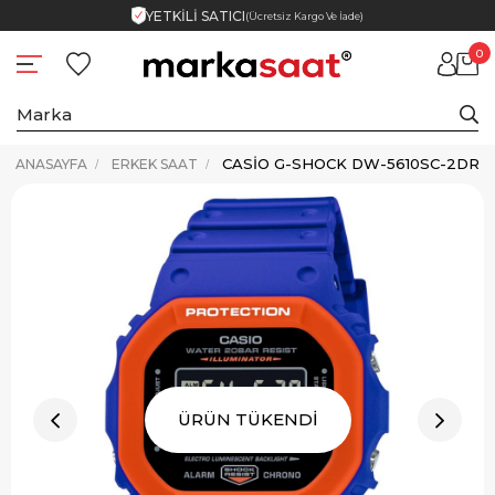
YETKİLİ SATICI
(Ücretsiz Kargo Ve İade)
0
CASIO G-SHOCK DW-5610SC-2DR K
ANASAYFA
ERKEK SAAT
ÜRÜN TÜKENDİ