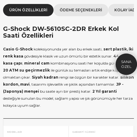
ÜRÜN ÖZELLIKLERI
ÖDEME SEÇENEKLERI
KOLAY İAD
G-Shock DW-5610SC-2DR Erkek Kol
×
Saati Özellikleri
SEPETTE İNDİRİM
SE
9.999 TL üzeri alışverişe özel
19.99
1.000 TL Hediye Çeki
2
Casio
G-Shock
koleksiyonunda yer alan bu erkek saati,
sert plastik, i̇ki
renk kasa
gövdesiyle klasik ve uzun ömürlü bir estetik sunar.
44 mm
HEDIYE1000
HEDIYE
kasa çapı
,
mineral cam
kombinasyonu saati her koşulda güvenilir kılar.
ÇEKI
20 ATM su geçirmezlik
ile günlük su temasları artık endişe kaynağı
KOPYALA
olmaktan çıkar.
Siyah kadran
rengi ise özgün bir karakter katar.
silikon
kordon, mavi
, tasarımı işlevsellik ve şıklık açısından tamamlar.
JP -
(Japonya) menşei
bu saate ayrı bir prestij katar.
2 Yıl garanti
desteğiyle sunulan bu model, sağlam yapısı ve şık görünümüyle her tarza
kolayca uyum sağlar.
MODEL ADI
GARANTI SÜRESI