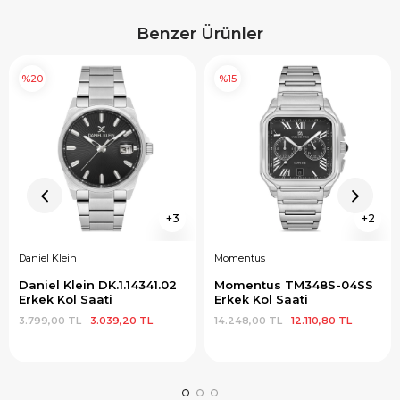
Benzer Ürünler
%20
%15
3
2
Daniel Klein
Momentus
Daniel Klein DK.1.14341.02 
Momentus TM348S-04SS 
Erkek Kol Saati
Erkek Kol Saati
3.799,00 TL
3.039,20 TL
14.248,00 TL
12.110,80 TL