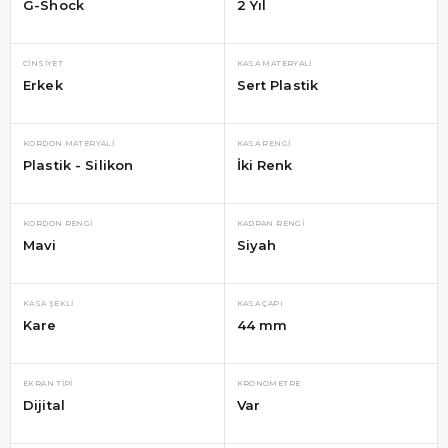
G-Shock
2 Yıl
CINSIYET
KASA MATERYALI
Erkek
Sert Plastik
KORDON MATERYALI
KASA RENGI
Plastik - Silikon
İki Renk
KORDON RENGI
KADRAN RENGI
Mavi
Siyah
KASA ŞEKLI
KASA ÇAPI
Kare
44 mm
EKRAN TIPI
KRONOMETRE
Dijital
Var