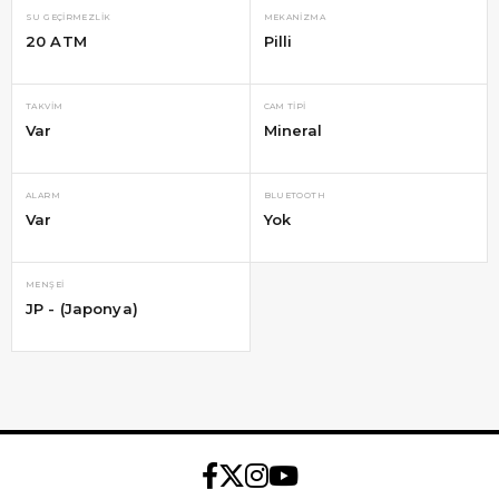
SU GEÇIRMEZLIK
MEKANIZMA
20 ATM
Pilli
TAKVIM
CAM TIPI
Var
Mineral
ALARM
BLUETOOTH
Var
Yok
MENŞEI
JP - (Japonya)