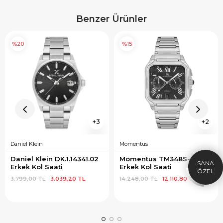
Benzer Ürünler
%20
%15
×
SEPETTE İNDİRİM
SE
3
2
9.999 TL üzeri alışverişe özel
19.99
1.000 TL Hediye Çeki
2
Daniel Klein
Momentus
HEDIYE1000
Daniel Klein DK.1.14341.02 
Momentus TM348S-04SS 
HEDIYE
Erkek Kol Saati
Erkek Kol Saati
ÇEKI
3.799,00 TL
3.039,20 TL
14.248,00 TL
12.110,80 TL
KOPYALA