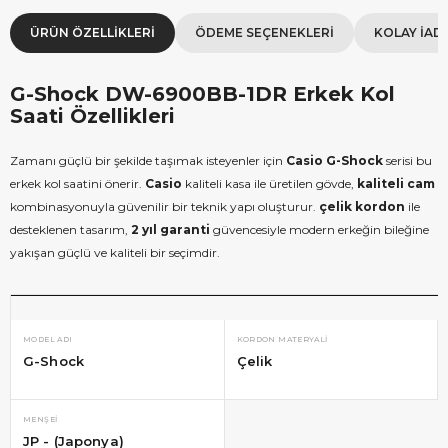
ÜRÜN ÖZELLIKLERI
ÖDEME SEÇENEKLERI
KOLAY İAD
G-Shock DW-6900BB-1DR Erkek Kol
Saati Özellikleri
Zamanı güçlü bir şekilde taşımak isteyenler için
Casio
G-Shock
serisi bu
erkek kol saatini önerir.
Casio
kaliteli kasa ile üretilen gövde,
kaliteli cam
kombinasyonuyla güvenilir bir teknik yapı oluşturur.
çelik kordon
ile
desteklenen tasarım,
2 yıl garanti
güvencesiyle modern erkeğin bileğine
yakışan güçlü ve kaliteli bir seçimdir.
MODEL ADI
KORDON MATERYALI
G-Shock
Çelik
MENŞEI
JP - (Japonya)