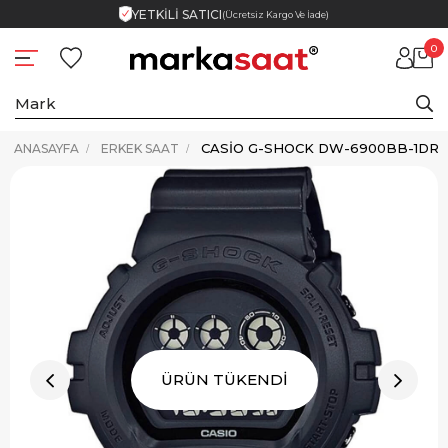
YETKİLİ SATICI
(Ücretsiz Kargo Ve İade)
0
ANASAYFA
ERKEK SAAT
ÜRÜN TÜKENDİ