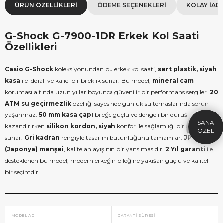
ÜRÜN ÖZELLIKLERI
ÖDEME SEÇENEKLERI
KOLAY İAD
G-Shock G-7900-1DR Erkek Kol Saati
Özellikleri
Casio
G-Shock
koleksiyonundan bu erkek kol saati,
sert plastik, siyah
×
SEPETTE İNDİRİM
SE
kasa
ile iddialı ve kalıcı bir bileklik sunar. Bu model,
mineral cam
9.999 TL üzeri alışverişe özel
19.99
koruması altında uzun yıllar boyunca güvenilir bir performans sergiler.
20
1.000 TL Hediye Çeki
2
ATM su geçirmezlik
özelliği sayesinde günlük su temaslarında sorun
yaşanmaz.
50 mm kasa çapı
bileğe güçlü ve dengeli bir duruş
HEDIYE1000
HEDIYE
kazandırırken
silikon kordon, siyah
konfor ile sağlamlığı bir arada
ÇEKI
sunar.
Gri kadran
rengiyle tasarım bütünlüğünü tamamlar.
JP -
KOPYALA
(Japonya) menşei
, kalite anlayışının bir yansımasıdır.
2 Yıl garanti
ile
desteklenen bu model, modern erkeğin bileğine yakışan güçlü ve kaliteli
bir seçimdir.
MODEL ADI
GARANTI SÜRESI