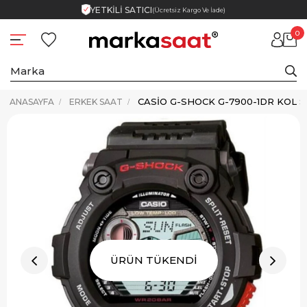
YETKİLİ SATICI
(Ücretsiz Kargo Ve İade)
0
CASIO G-SHOCK G-7900-1DR KOL S
ANASAYFA
ERKEK SAAT
ÜRÜN TÜKENDİ