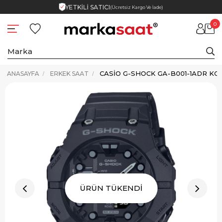
YETKİLİ SATICI
(Ücretsiz Kargo Ve İade)
0
CASIO G-SHOCK GA-B001-1ADR KO
ANASAYFA
ERKEK SAAT
ÜRÜN TÜKENDİ