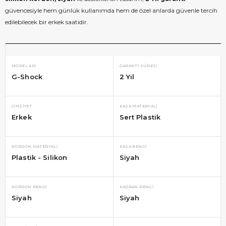
güvencesiyle hem günlük kullanımda hem de özel anlarda güvenle tercih
edilebilecek bir erkek saatidir.
MODEL ADI
GARANTI SÜRESI
G-Shock
2 Yıl
CINSIYET
KASA MATERYALI
Erkek
Sert Plastik
KORDON MATERYALI
KASA RENGI
Plastik - Silikon
Siyah
KORDON RENGI
KADRAN RENGI
Siyah
Siyah