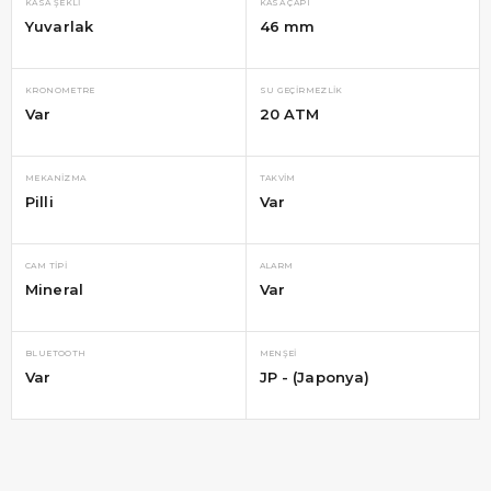
KASA ŞEKLI
KASA ÇAPI
Yuvarlak
46 mm
KRONOMETRE
SU GEÇIRMEZLIK
Var
20 ATM
MEKANIZMA
TAKVIM
Pilli
Var
CAM TIPI
ALARM
Mineral
Var
BLUETOOTH
MENŞEI
Var
JP - (Japonya)