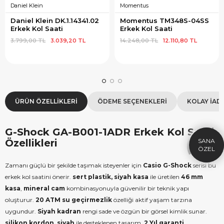
Daniel Klein
Momentus
Daniel Klein DK.1.14341.02 
Momentus TM348S-04SS 
Erkek Kol Saati
Erkek Kol Saati
3.799,00 TL
3.039,20 TL
14.248,00 TL
12.110,80 TL
×
SEPETTE İNDİRİM
SE
ÜRÜN ÖZELLIKLERI
ÖDEME SEÇENEKLERI
KOLAY İAD
9.999 TL üzeri alışverişe özel
19.99
1.000 TL Hediye Çeki
2
G-Shock GA-B001-1ADR Erkek Kol Saati
HEDIYE1000
HEDIYE
Özellikleri
ÇEKI
KOPYALA
Zamanı güçlü bir şekilde taşımak isteyenler için
Casio
G-Shock
serisi bu
erkek kol saatini önerir.
sert plastik, siyah kasa
ile üretilen
46 mm
kasa
,
mineral cam
kombinasyonuyla güvenilir bir teknik yapı
oluşturur.
20 ATM su geçirmezlik
özelliği aktif yaşam tarzına
uygundur.
Siyah kadran
rengi sade ve özgün bir görsel kimlik sunar.
silikon kordon, siyah
ile desteklenen tasarım,
2 Yıl garanti