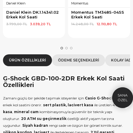
Daniel Klein
Momentus
Daniel Klein DK.1.14341.02 
Momentus TM348S-04SS 
Erkek Kol Saati
Erkek Kol Saati
3.799,00 TL
3.039,20 TL
14.248,00 TL
12.110,80 TL
ÜRÜN ÖZELLIKLERI
ÖDEME SEÇENEKLERI
KOLAY İAD
×
SEPETTE İNDİRİM
SE
9.999 TL üzeri alışverişe özel
19.99
G-Shock GBD-100-2DR Erkek Kol Saati
1.000 TL Hediye Çeki
2
Özellikleri
HEDIYE1000
HEDIYE
Zamanı güçlü bir şekilde taşımak isteyenler için
Casio
G-Shock
serisi bu
ÇEKI
KOPYALA
erkek kol saatini önerir.
sert plastik, lacivert kasa
ile üretilen
49 mm
kasa
,
mineral cam
kombinasyonuyla güvenilir bir teknik yapı
oluşturur.
20 ATM su geçirmezlik
özelliği aktif yaşam tarzına
uygundur.
Siyah kadran
rengi sade ve özgün bir görsel kimlik sunar.
silikon kordon, lacivert
ile desteklenen tasarım,
2 Yıl garanti