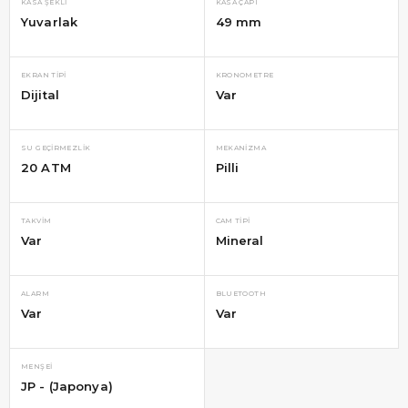
KASA ŞEKLI
KASA ÇAPI
Yuvarlak
49 mm
EKRAN TIPI
KRONOMETRE
Dijital
Var
SU GEÇIRMEZLIK
MEKANIZMA
20 ATM
Pilli
TAKVIM
CAM TIPI
Var
Mineral
ALARM
BLUETOOTH
Var
Var
MENŞEI
JP - (Japonya)