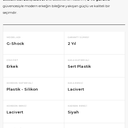
güvencesiyle modern erkeğin bileğine yakışan güçlü ve kaliteli bir
seçimdir.
MODEL ADI
GARANTI SÜRESI
G-Shock
2 Yıl
CINSIYET
KASA MATERYALI
Erkek
Sert Plastik
KORDON MATERYALI
KASA RENGI
Plastik - Silikon
Lacivert
KORDON RENGI
KADRAN RENGI
Lacivert
Siyah