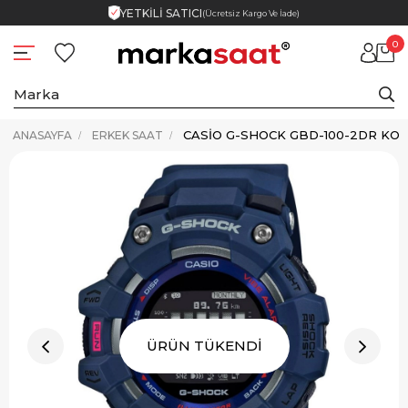
YETKİLİ SATICI
(Ücretsiz Kargo Ve İade)
0
CASIO G-SHOCK GBD-100-2DR KOL
ANASAYFA
ERKEK SAAT
ÜRÜN TÜKENDİ