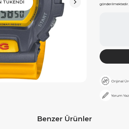
N TÜKENDİ
gönderilmektedir.
Orijinal Ü
Yorum Yaz
Benzer Ürünler