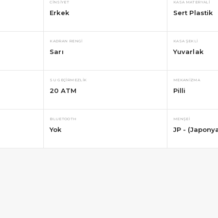
CINSIYET
KASA MATERYALI
Erkek
Sert Plastik
KADRAN RENGI
KASA ŞEKLI
Sarı
Yuvarlak
SU GEÇIRMEZLIK
MEKANIZMA
20 ATM
Pilli
BLUETOOTH
MENŞEI
Yok
JP - (Japony