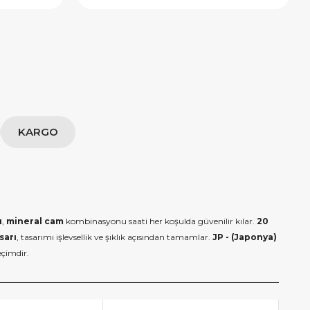
KARGO
ı
,
mineral cam
kombinasyonu saati her koşulda güvenilir kılar.
20
sarı
, tasarımı işlevsellik ve şıklık açısından tamamlar.
JP - (Japonya)
eçimdir.