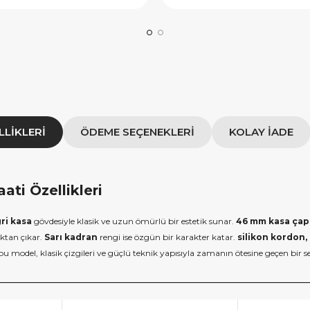
IYE500
HEDIYE1000
OPYALA
KOPYALA
LLIKLERI
ÖDEME SEÇENEKLERI
KOLAY İADE
ti Özellikleri
gri kasa
gövdesiyle klasik ve uzun ömürlü bir estetik sunar.
46 mm kasa çap
aktan çıkar.
Sarı kadran
rengi ise özgün bir karakter katar.
silikon kordon, 
u model, klasik çizgileri ve güçlü teknik yapısıyla zamanın ötesine geçen bir s