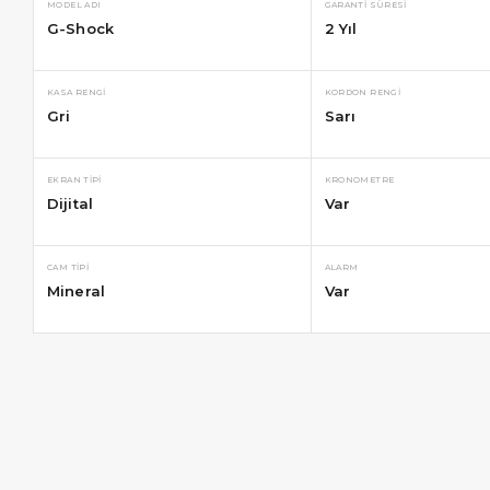
MODEL ADI
GARANTI SÜRESI
G-Shock
2 Yıl
KASA RENGI
KORDON RENGI
Gri
Sarı
EKRAN TIPI
KRONOMETRE
Dijital
Var
CAM TIPI
ALARM
Mineral
Var