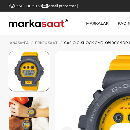
(0530) 180 58 58
[email protected]
MARKALAR
KADI
ANASAYFA
ERKEK SAAT
CASIO G-SHOCK GMD-S6900Y-9DR 