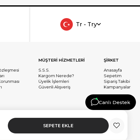
Tr - Try
MÜŞTERİ HİZMETLERİ
ŞİRKET
Sözleşmesi
S.S.S.
Anasayfa
arı
Kargom Nerede?
Sepetim
n Korunması
Üyelik İşlemleri
Sipariş Takibi
ı
Güvenli Alışveriş
Kampanyalar
Canlı Destek