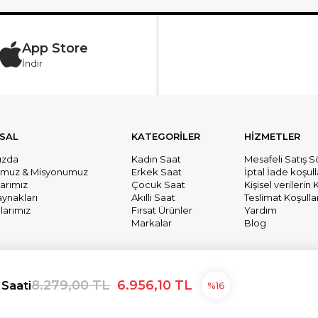
App Store
İndir
SAL
KATEGORİLER
HİZMETLER
ızda
Kadın Saat
Mesafeli Satış 
umuz & Misyonumuz
Erkek Saat
İptal İade koşull
larımız
Çocuk Saat
Kişisel verileri
aynakları
Akıllı Saat
Teslimat Koşullar
arımız
Fırsat Ürünler
Yardım
Markalar
Blog
8.279,00 TL
6.956,10 TL
Saati
16