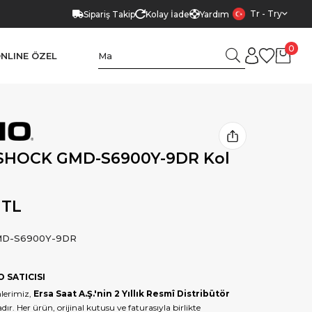
Tr - Try
Sipariş Takip
Kolay İade
Yardım
0
NLINE ÖZEL
-SHOCK GMD-S6900Y-9DR Kol
 TL
D-S6900Y-9DR
O SATICISI
lerimiz,
Ersa Saat A.Ş.'nin 2 Yıllık Resmî Distribütör
dır. Her ürün, orijinal kutusu ve faturasıyla birlikte