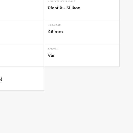
KORDON MATERYALI
Plastik - Silikon
KASA ÇAPI
46 mm
TAKVIM
Var
a)