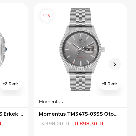
%15
2
5
Momentus
Momentus TM348S-11SS Erkek Kol Saati
Momentus TM347S-03SS Otomatik Erkek Kol Saati
 TL
13.998,00 TL
11.898,30 TL