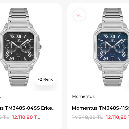
%15
2
s
Momentus
×
×
E İNDİRİM
SEPETTE İNDİRİM
Momentus TM348S-04SS Erkek Kol Saati
 alışverişe özel 500
9.999 TL üzeri alışverişe özel
0 TL
12.110,80 TL
14.248,00 TL
12.110,80
ediye Çeki
1.000 TL Hediye Çeki