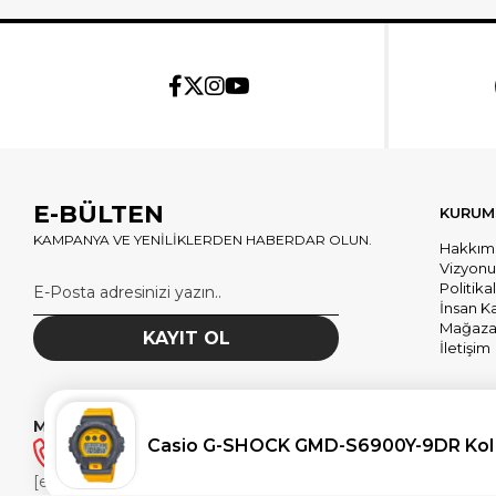
E-BÜLTEN
KURUM
KAMPANYA VE YENİLİKLERDEN HABERDAR OLUN.
Hakkım
Vizyon
Politika
İnsan K
Mağazal
KAYIT OL
İletişim
MÜŞTERİ HİZMETLERİ
Casio G-SHOCK GMD-S6900Y-9DR Kol 
(0530) 180 58 58
[email protected]