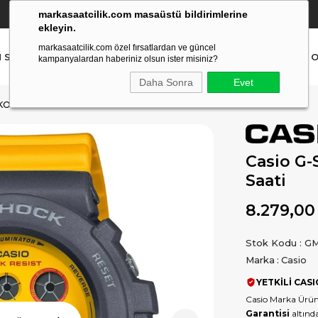
markasaatcilik.com masaüstü bildirimlerine
YETKİLİ SATICI
(Ücretsiz Kargo Ve İade)
ekleyin.
markasaatcilik.com özel fırsatlardan ve güncel
N SAAT
ERKEK SAAT
AKILLI SAAT
ÇOCUK SAAT
O
kampanyalardan haberiniz olsun ister misiniz?
Daha Sonra
Evet
KOL SAATI
Casio G
Saati
8.279,00
Stok Kodu
GM
Marka
:
Casio
YETKİLİ CASI
Casio Marka Ürün
Garantisi
altında