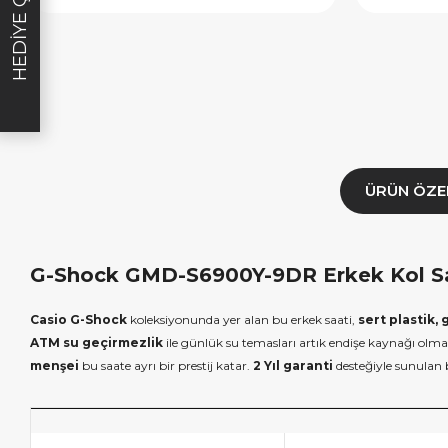
HEDIYE ÇEKI
E1000
HEDIYE2000
HED
ALA
KOPYALA
K
ÜRÜN ÖZE
G-Shock GMD-S6900Y-9DR Erkek Kol Saa
Casio
G-Shock
koleksiyonunda yer alan bu erkek saati,
sert plastik, 
ATM su geçirmezlik
ile günlük su temasları artık endişe kaynağı olm
menşei
bu saate ayrı bir prestij katar.
2 Yıl garanti
desteğiyle sunulan b