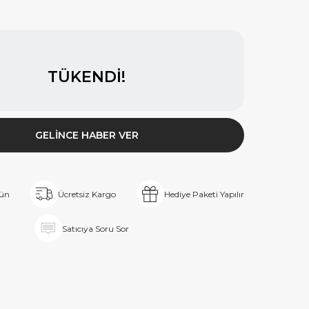
TÜKENDI!
GELINCE HABER VER
rün
Ücretsiz Kargo
Hediye Paketi Yapılır
Satıcıya Soru Sor