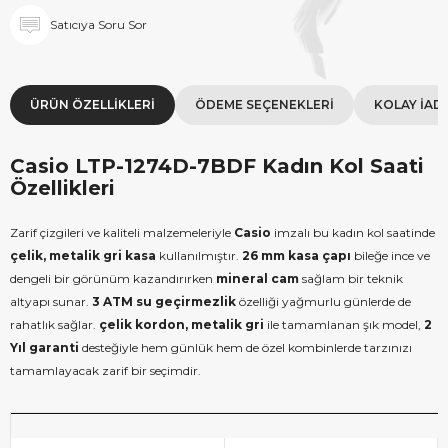
Satıcıya Soru Sor
ÜRÜN ÖZELLIKLERI
ÖDEME SEÇENEKLERI
KOLAY İAD
Casio LTP-1274D-7BDF Kadın Kol Saati
Özellikleri
Zarif çizgileri ve kaliteli malzemeleriyle
Casio
imzalı bu kadın kol saatinde
çelik, metalik gri kasa
kullanılmıştır.
26 mm kasa çapı
bileğe ince ve
dengeli bir görünüm kazandırırken
mineral cam
sağlam bir teknik
altyapı sunar.
3 ATM su geçirmezlik
özelliği yağmurlu günlerde de
rahatlık sağlar.
çelik kordon, metalik gri
ile tamamlanan şık model,
2
Yıl garanti
desteğiyle hem günlük hem de özel kombinlerde tarzınızı
tamamlayacak zarif bir seçimdir.