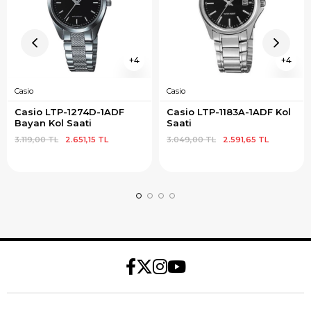
4
4
Casio
Casio
Casio LTP-1274D-1ADF 
Casio LTP-1183A-1ADF Kol 
Bayan Kol Saati
Saati
3.119,00 TL
2.651,15 TL
3.049,00 TL
2.591,65 TL