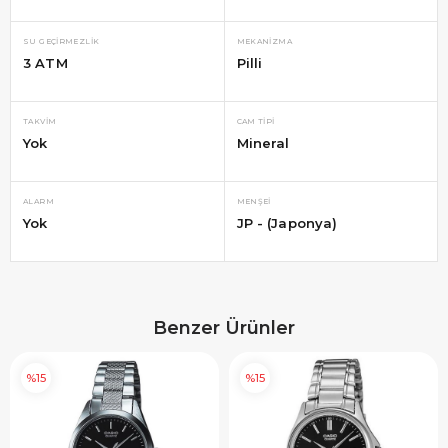
SU GEÇIRMEZLIK
MEKANIZMA
3 ATM
Pilli
TAKVIM
CAM TIPI
Yok
Mineral
ALARM
MENŞEI
Yok
JP - (Japonya)
Benzer Ürünler
%15
%15