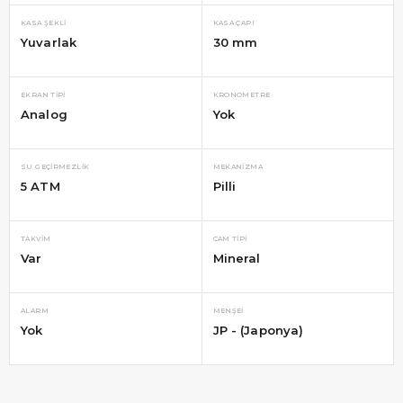
KASA ŞEKLI
KASA ÇAPI
Yuvarlak
30 mm
EKRAN TIPI
KRONOMETRE
Analog
Yok
SU GEÇIRMEZLIK
MEKANIZMA
5 ATM
Pilli
TAKVIM
CAM TIPI
Var
Mineral
ALARM
MENŞEI
Yok
JP - (Japonya)