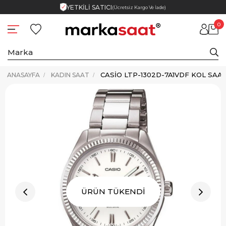
YETKİLİ SATICI
(Ücretsiz Kargo Ve İade)
0
CASIO LTP-1302D-7A1VDF KOL SAAT
ANASAYFA
KADIN SAAT
ÜRÜN TÜKENDİ