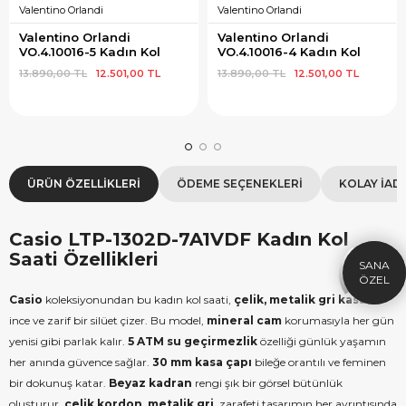
Valentino Orlandi
Valentino Orlandi
Valentino Orlandi 
Valentino Orlandi 
VO.4.10016-5 Kadın Kol 
VO.4.10016-4 Kadın Kol 
Saati
Saati
13.890,00 TL
12.501,00 TL
13.890,00 TL
12.501,00 TL
×
ÜRÜN ÖZELLIKLERI
ÖDEME SEÇENEKLERI
KOLAY İAD
SEPETTE İNDİRİM
SE
9.999 TL üzeri alışverişe özel
19.99
1.000 TL Hediye Çeki
2
Casio LTP-1302D-7A1VDF Kadın Kol
HEDIYE1000
Saati Özellikleri
HEDIYE
ÇEKI
KOPYALA
Casio
koleksiyonundan bu kadın kol saati,
çelik, metalik gri kasa
ile
ince ve zarif bir silüet çizer. Bu model,
mineral cam
korumasıyla her gün
yenisi gibi parlak kalır.
5 ATM su geçirmezlik
özelliği günlük yaşamın
her anında güvence sağlar.
30 mm kasa çapı
bileğe orantılı ve feminen
bir dokunuş katar.
Beyaz kadran
rengi şık bir görsel bütünlük
oluşturur.
çelik kordon, metalik gri
, zarafeti tasarımın her ayrıntısında