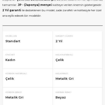
tamamlar.
JP - (Japonya) menşei
kaliteye verilen önemin göstergesidir.
2 Yıl garanti
ile desteklenen bu model, sade zarafeti ve kalitesiyle her özel
ana eşlik edecek bir modeldir.
MODEL ADI
GARANTI SÜRESI
Standart
2 Yıl
CINSIYET
KASA MATERYALI
Kadın
Çelik
KORDON MATERYALI
KASA RENGI
Çelik
Metalik Gri
KORDON RENGI
KADRAN RENGI
Metalik Gri
Beyaz