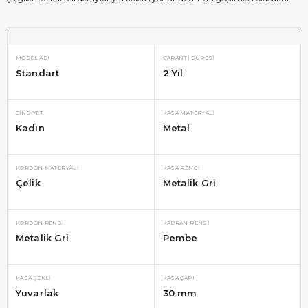
MODEL ADI
GARANTI SÜRESI
Standart
2 Yıl
CINSIYET
KASA MATERYALI
Kadın
Metal
KORDON MATERYALI
KASA RENGI
Çelik
Metalik Gri
KORDON RENGI
KADRAN RENGI
Metalik Gri
Pembe
KASA ŞEKLI
KASA ÇAPI
Yuvarlak
30 mm