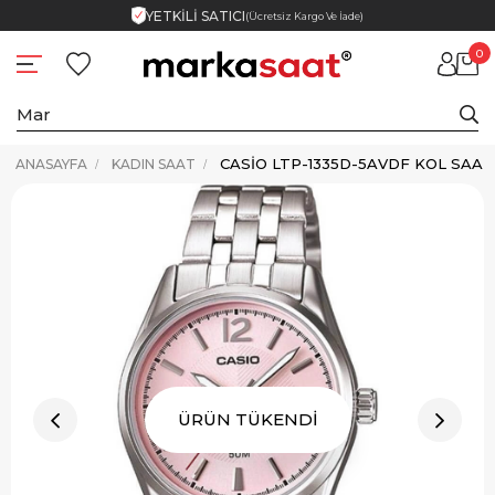
YETKİLİ SATICI
(Ücretsiz Kargo Ve İade)
0
CASIO LTP-1335D-5AVDF KOL SAAT
ANASAYFA
KADIN SAAT
ÜRÜN TÜKENDİ