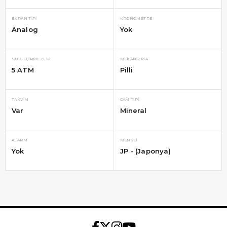
EKRAN TIPI
KRONOMETRE
Analog
Yok
SU GEÇIRMEZLIK
MEKANIZMA
5 ATM
Pilli
TAKVIM
CAM TIPI
Var
Mineral
ALARM
MENŞEI
Yok
JP - (Japonya)