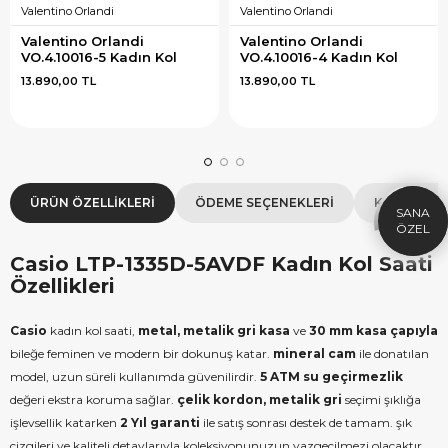
Valentino Orlandi
Valentino Orlandi
Valentino Orlandi 
Valentino Orlandi 
VO.4.10016-5 Kadın Kol 
VO.4.10016-4 Kadın Kol 
Saati
Saati
13.890,00 TL
13.890,00 TL
×
SEPETTE İNDİRİM
SE
9.999 TL üzeri alışverişe özel
19.99
1.000 TL Hediye Çeki
2
HEDIYE1000
ÜRÜN ÖZELLIKLERI
ÖDEME SEÇENEKLERI
KOLAY İAD
HEDIYE
ÇEKI
KOPYALA
Casio LTP-1335D-5AVDF Kadın Kol Saati
Özellikleri
Casio
kadın kol saati,
metal, metalik gri kasa
ve
30 mm kasa çapıyla
bileğe feminen ve modern bir dokunuş katar.
mineral cam
ile donatılan
model, uzun süreli kullanımda güvenilirdir.
5 ATM su geçirmezlik
değeri ekstra koruma sağlar.
çelik kordon, metalik gri
seçimi şıklığa
işlevsellik katarken
2 Yıl garanti
ile satış sonrası destek de tamam. şık
çizgileri ve kaliteli detaylarıyla koleksiyonunuzun vazgeçilmezi olacaktır.