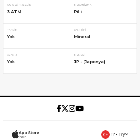
SU GEÇIRMEZLIK
MEKANIZMA
3 ATM
Pilli
TAKVIM
CAM TIPI
Yok
Mineral
ALARM
MENŞEI
Yok
JP - (Japonya)
App Store
Tr - Try
İndir