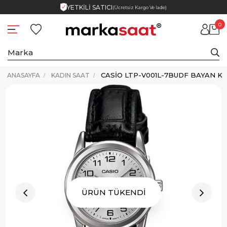
YETKİLİ SATICI
(Ücretsiz Kargo Ve İade)
0
CASIO LTP-V001L-7BUDF BAYAN KO
ANASAYFA
KADIN SAAT
ÜRÜN TÜKENDİ