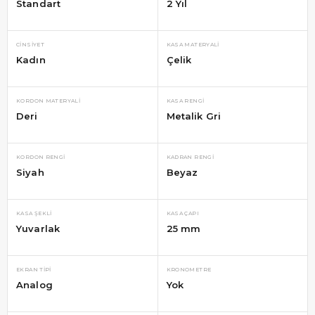
Standart
2 Yıl
CINSIYET
KASA MATERYALI
Kadın
Çelik
KORDON MATERYALI
KASA RENGI
Deri
Metalik Gri
KORDON RENGI
KADRAN RENGI
Siyah
Beyaz
KASA ŞEKLI
KASA ÇAPI
Yuvarlak
25 mm
EKRAN TIPI
KRONOMETRE
Analog
Yok