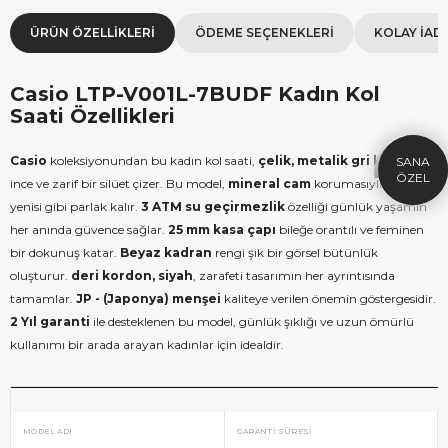
ÜRÜN ÖZELLIKLERI
ÖDEME SEÇENEKLERI
KOLAY İAD
×
SEPETTE İNDİRİM
SE
Casio LTP-V001L-7BUDF Kadın Kol
9.999 TL üzeri alışverişe özel
19.99
Saati Özellikleri
1.000 TL Hediye Çeki
2
HEDIYE1000
Casio
koleksiyonundan bu kadın kol saati,
çelik, metalik gri kasa
ile
HEDIYE
ÇEKI
ince ve zarif bir silüet çizer. Bu model,
mineral cam
korumasıyla her gün
KOPYALA
yenisi gibi parlak kalır.
3 ATM su geçirmezlik
özelliği günlük yaşamın
her anında güvence sağlar.
25 mm kasa çapı
bileğe orantılı ve feminen
bir dokunuş katar.
Beyaz kadran
rengi şık bir görsel bütünlük
oluşturur.
deri kordon, siyah
, zarafeti tasarımın her ayrıntısında
tamamlar.
JP - (Japonya) menşei
kaliteye verilen önemin göstergesidir.
2 Yıl garanti
ile desteklenen bu model, günlük şıklığı ve uzun ömürlü
kullanımı bir arada arayan kadınlar için idealdir.
MODEL ADI
GARANTI SÜRESI