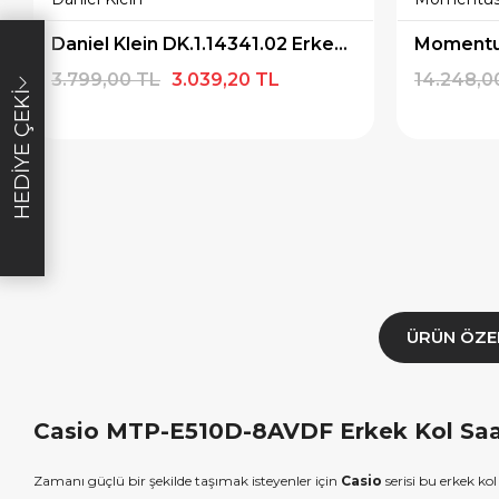
×
×
Daniel Klein DK.1.14341.02 Erkek Kol Saati
İNDİRİM
SEPETTE İNDİRİM
SEPETT
3.799,00 TL
3.039,20 TL
14.248,0
lışverişe özel
19.999 TL üzeri alışverişe özel
4.999 TL üzeri
HEDIYE ÇEKI
diye Çeki
2.000 TL Hediye Çeki
TL H
E1000
HEDIYE2000
HED
ALA
KOPYALA
K
ÜRÜN ÖZE
Casio MTP-E510D-8AVDF Erkek Kol Saati
Zamanı güçlü bir şekilde taşımak isteyenler için
Casio
serisi bu erkek kol