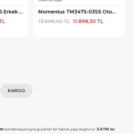
Momentus TM348S-11SS Erkek Kol Saati
Momentus TM347S-03SS Otomatik Erkek Kol Saati
 TL
13.998,00 TL
11.898,30 TL
KARGO
am
kombinasyonuyla güvenilir bir teknik yapı oluşturur.
5 ATM su