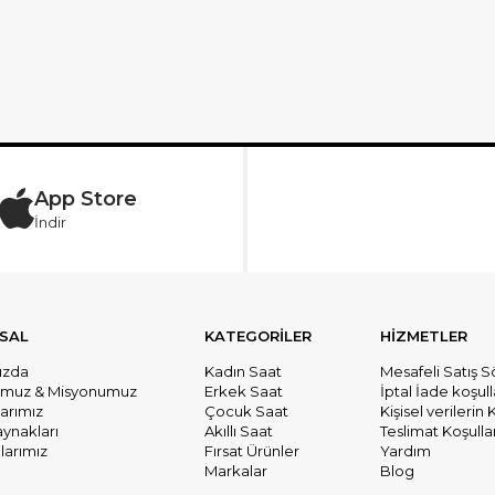
App Store
İndir
SAL
KATEGORİLER
HİZMETLER
ızda
Kadın Saat
Mesafeli Satış 
umuz & Misyonumuz
Erkek Saat
İptal İade koşull
larımız
Çocuk Saat
Kişisel verileri
aynakları
Akıllı Saat
Teslimat Koşullar
arımız
Fırsat Ürünler
Yardım
Markalar
Blog