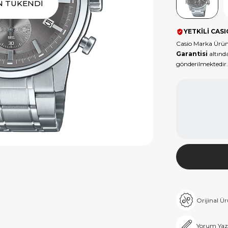
Tükendi
N TÜKENDİ
YETKİLİ CASI
Casio Marka Ürün
Garantisi
altında
gönderilmektedir.
Orijinal Ü
Yorum Yaz