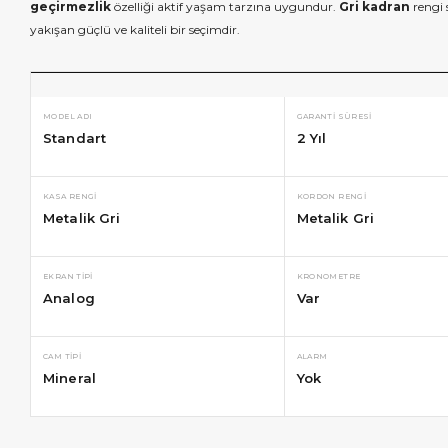
geçirmezlik
özelliği aktif yaşam tarzına uygundur.
Gri kadran
rengi 
yakışan güçlü ve kaliteli bir seçimdir.
MODEL ADI
GARANTI SÜRESI
Standart
2 Yıl
KASA RENGI
KORDON RENGI
Metalik Gri
Metalik Gri
EKRAN TIPI
KRONOMETRE
Analog
Var
CAM TIPI
ALARM
Mineral
Yok