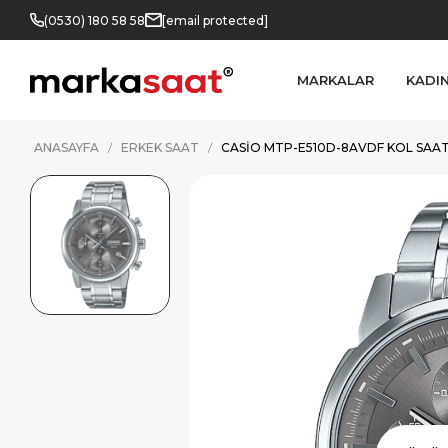
(0530) 180 58 58
[email protected]
MARKALAR
KADI
ANASAYFA
ERKEK SAAT
CASIO MTP-E510D-8AVDF KOL SAAT