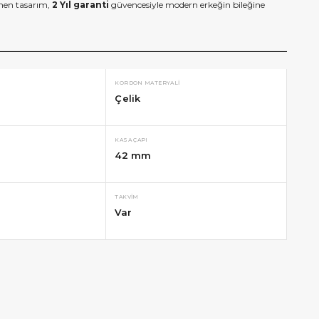
enen tasarım,
2 Yıl garanti
güvencesiyle modern erkeğin bileğine
KORDON MATERYALI
Çelik
KASA ÇAPI
42 mm
TAKVIM
Var