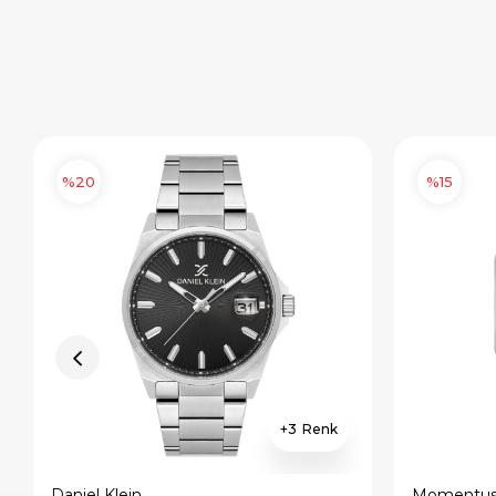
%20
%15
3
Daniel Klein
Momentu