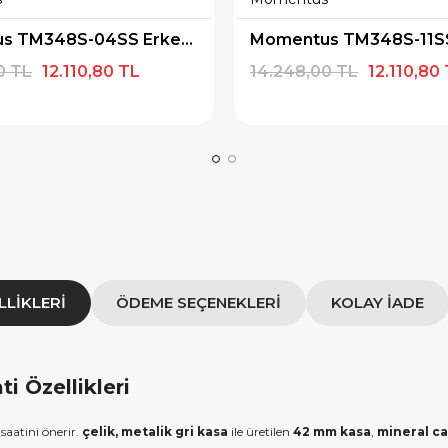
×
×
Momentus TM348S-04SS Erkek Kol Saati
E İNDİRİM
SEPETTE İNDİRİM
0 TL
12.110,80 TL
14.248,00 TL
12.110,80
 alışverişe özel 500
9.999 TL üzeri alışverişe özel
ediye Çeki
1.000 TL Hediye Çeki
IYE500
HEDIYE1000
OPYALA
KOPYALA
LLIKLERI
ÖDEME SEÇENEKLERI
KOLAY İADE
 Özellikleri
 saatini önerir.
çelik, metalik gri kasa
ile üretilen
42 mm kasa
,
mineral c