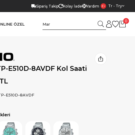
Tr - Try
Sipariş Takip
Kolay İade
Yardım
0
NLINE ÖZEL
P-E510D-8AVDF Kol Saati
 TL
P-E510D-8AVDF
leri
Ürün
Ürün
Ürün