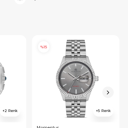
%15
2
5
Momentus