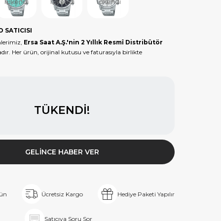
Tükendi
Tükendi
Tükendi
O SATICISI
lerimiz,
Ersa Saat A.Ş.'nin 2 Yıllık Resmî Distribütör
dır. Her ürün, orijinal kutusu ve faturasıyla birlikte
TÜKENDI!
GELINCE HABER VER
rün
Ücretsiz Kargo
Hediye Paketi Yapılır
Satıcıya Soru Sor