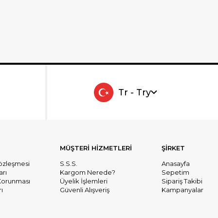
Tr - Try
MÜŞTERİ HİZMETLERİ
ŞİRKET
Sözleşmesi
S.S.S.
Anasayfa
arı
Kargom Nerede?
Sepetim
n Korunması
Üyelik İşlemleri
Sipariş Takibi
ı
Güvenli Alışveriş
Kampanyalar