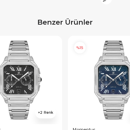
Benzer Ürünler
%15
2
s
Momentus