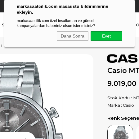
markasaatcilik.com masaüstü bildirimlerine
YETKİLİ SATICI
(Ücretsiz Kargo Ve İade)
ekleyin.
markasaatcilik.com özel fırsatlardan ve güncel
N SAAT
ERKEK SAAT
AKILLI SAAT
ÇOCUK SAAT
O
kampanyalardan haberiniz olsun ister misiniz?
Daha Sonra
Evet
I
Casio MT
9.019,00
Stok Kodu
MT
Marka
:
Casio
Renk Seçenek
Ürün