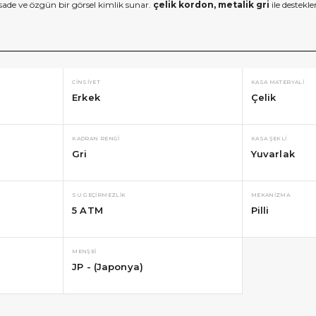
sade ve özgün bir görsel kimlik sunar.
çelik kordon, metalik gri
ile destekl
CINSIYET
KASA MATERYALI
Erkek
Çelik
KADRAN RENGI
KASA ŞEKLI
Gri
Yuvarlak
SU GEÇIRMEZLIK
MEKANIZMA
5 ATM
Pilli
MENŞEI
JP - (Japonya)