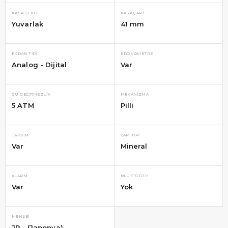
KASA ŞEKLI
KASA ÇAPI
Yuvarlak
41 mm
EKRAN TIPI
KRONOMETRE
Analog - Dijital
Var
SU GEÇIRMEZLIK
MEKANIZMA
5 ATM
Pilli
TAKVIM
CAM TIPI
Var
Mineral
ALARM
BLUETOOTH
Var
Yok
MENŞEI
JP - (Japonya)