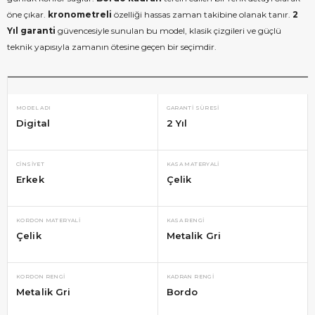
öne çıkar.
kronometreli
özelliği hassas zaman takibine olanak tanır.
2
Yıl garanti
güvencesiyle sunulan bu model, klasik çizgileri ve güçlü
teknik yapısıyla zamanın ötesine geçen bir seçimdir.
MODEL ADI
GARANTI SÜRESI
Digital
2 Yıl
CINSIYET
KASA MATERYALI
Erkek
Çelik
KORDON MATERYALI
KASA RENGI
Çelik
Metalik Gri
KORDON RENGI
KADRAN RENGI
Metalik Gri
Bordo