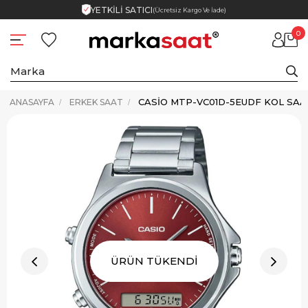
YETKİLİ SATICI
(Ücretsiz Kargo Ve İade)
0
CASIO MTP-VC01D-5EUDF KOL SAA
ANASAYFA
ERKEK SAAT
ÜRÜN TÜKENDİ