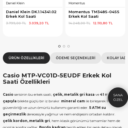
Daniel Klein
Momentus
Daniel Klein DK.1.14341.02 
Momentus TM348S-04SS 
Erkek Kol Saati
Erkek Kol Saati
3.799,00 TL
3.039,20 TL
14.248,00 TL
12.110,80 TL
ÜRÜN ÖZELLIKLERI
ÖDEME SEÇENEKLERI
KOLAY İAD
×
SEPETTE İNDİRİM
SE
Casio MTP-VC01D-5EUDF Erkek Kol
9.999 TL üzeri alışverişe özel
19.99
Saati Özellikleri
1.000 TL Hediye Çeki
2
HEDIYE1000
Casio
serisinin bu erkek saati,
çelik, metalik gri kasa
ve
41 mm kasa
HEDIYE
ÇEKI
çapıyla
bilekte güçlü bir iz bırakır.
mineral cam
ile birleşerek teknik
KOPYALA
güvenilirliği ve uzun ömürlü kullanımı garanti eder.
5 ATM su
geçirmezlik
derecesiyle yağmur ve nem endişesini ortadan kaldırır.
çelik kordon, metalik gri
, hem klasik görünümü tamamlar hem de
günlük konfor sağlar.
Bordo kadran
tercih edilen bir renk detayı olarak