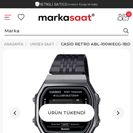
YETKİLİ SATICI
(Ücretsiz Kargo Ve İade)
0
CASIO RETRO ABL-100WEGG-1BDF
ANASAYFA
UNISEX SAAT
ÜRÜN TÜKENDİ