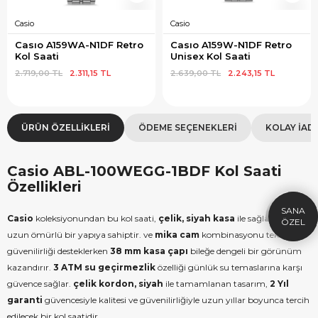
Casio
Casio
Casıo A159WA-N1DF Retro 
Casıo A159W-N1DF Retro 
Kol Saati
Unisex Kol Saati
2.719,00 TL
2.311,15 TL
2.639,00 TL
2.243,15 TL
ÜRÜN ÖZELLIKLERI
ÖDEME SEÇENEKLERI
KOLAY İAD
×
SEPETTE İNDİRİM
SE
9.999 TL üzeri alışverişe özel
19.99
Casio ABL-100WEGG-1BDF Kol Saati
1.000 TL Hediye Çeki
2
Özellikleri
HEDIYE1000
HEDIYE
Casio
koleksiyonundan bu kol saati,
çelik, siyah kasa
ile sağlam ve
ÇEKI
KOPYALA
uzun ömürlü bir yapıya sahiptir. ve
mika cam
kombinasyonu teknik
güvenilirliği desteklerken
38 mm kasa çapı
bileğe dengeli bir görünüm
kazandırır.
3 ATM su geçirmezlik
özelliği günlük su temaslarına karşı
güvence sağlar.
çelik kordon, siyah
ile tamamlanan tasarım,
2 Yıl
garanti
güvencesiyle kalitesi ve güvenilirliğiyle uzun yıllar boyunca tercih
edilecek bir kol saatidir.