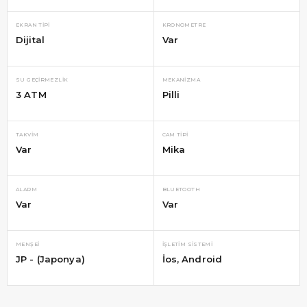
EKRAN TIPI
KRONOMETRE
Dijital
Var
SU GEÇIRMEZLIK
MEKANIZMA
3 ATM
Pilli
TAKVIM
CAM TIPI
Var
Mika
ALARM
BLUETOOTH
Var
Var
MENŞEI
İŞLETIM SISTEMI
JP - (Japonya)
İos
Android