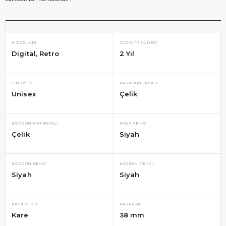
MODEL ADI
GARANTI SÜRESI
Digital
Retro
2 Yıl
CINSIYET
KASA MATERYALI
Unisex
Çelik
KORDON MATERYALI
KASA RENGI
Çelik
Siyah
KORDON RENGI
KADRAN RENGI
Siyah
Siyah
KASA ŞEKLI
KASA ÇAPI
Kare
38 mm