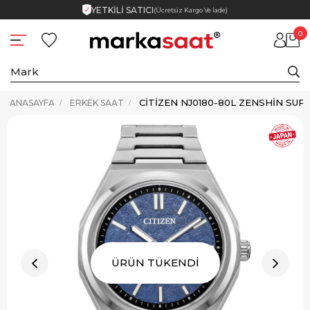
YETKİLİ SATICI
(Ücretsiz Kargo Ve İade)
0
ANASAYFA
ERKEK SAAT
ÜRÜN TÜKENDİ