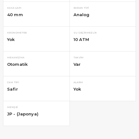
KASA ÇAPI
EKRAN TIPI
40 mm
Analog
KRONOMETRE
SU GEÇIRMEZLIK
Yok
10 ATM
MEKANIZMA
TAKVIM
Otomatik
Var
CAM TIPI
ALARM
Safir
Yok
MENŞEI
JP - (Japonya)