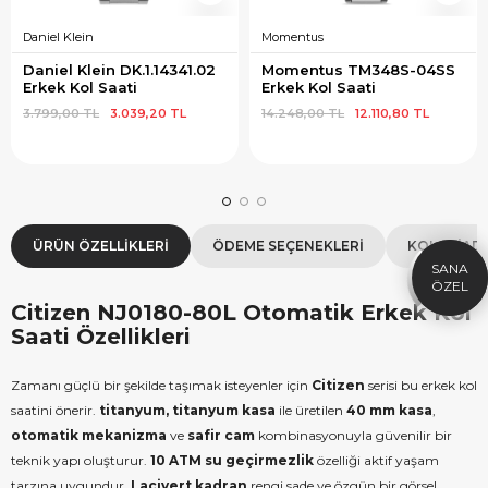
Daniel Klein
Momentus
Daniel Klein DK.1.14341.02 
Momentus TM348S-04SS 
Erkek Kol Saati
Erkek Kol Saati
3.799,00 TL
3.039,20 TL
14.248,00 TL
12.110,80 TL
×
SEPETTE İNDİRİM
SE
9.999 TL üzeri alışverişe özel
19.99
1.000 TL Hediye Çeki
2
ÜRÜN ÖZELLIKLERI
ÖDEME SEÇENEKLERI
KOLAY İAD
HEDIYE1000
HEDIYE
ÇEKI
KOPYALA
Citizen NJ0180-80L Otomatik Erkek Kol
Saati Özellikleri
Zamanı güçlü bir şekilde taşımak isteyenler için
Citizen
serisi bu erkek kol
saatini önerir.
titanyum, titanyum kasa
ile üretilen
40 mm kasa
,
otomatik mekanizma
ve
safir cam
kombinasyonuyla güvenilir bir
teknik yapı oluşturur.
10 ATM su geçirmezlik
özelliği aktif yaşam
tarzına uygundur.
Lacivert kadran
rengi sade ve özgün bir görsel