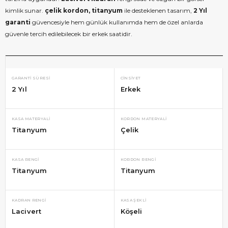
kimlik sunar.
çelik kordon, titanyum
ile desteklenen tasarım,
2 Yıl
garanti
güvencesiyle hem günlük kullanımda hem de özel anlarda
güvenle tercih edilebilecek bir erkek saatidir.
GARANTI SÜRESI
CINSIYET
2 Yıl
Erkek
KASA MATERYALI
KORDON MATERYALI
Titanyum
Çelik
KASA RENGI
KORDON RENGI
Titanyum
Titanyum
KADRAN RENGI
KASA ŞEKLI
Lacivert
Köşeli